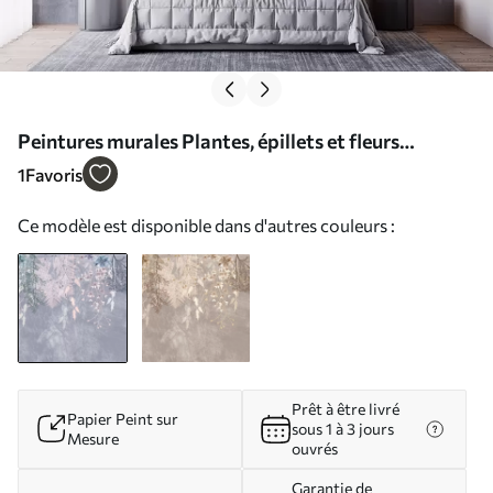
Peintures murales Plantes, épillets et fleurs
oniriques, délicats, aux couleurs bleues pastel sur un
1
Favoris
fond brumeux et texturé Nr. w08606
Ce modèle est disponible dans d'autres couleurs :
Prêt à être livré
Papier Peint sur
sous 1 à 3 jours
Mesure
ouvrés
Garantie de