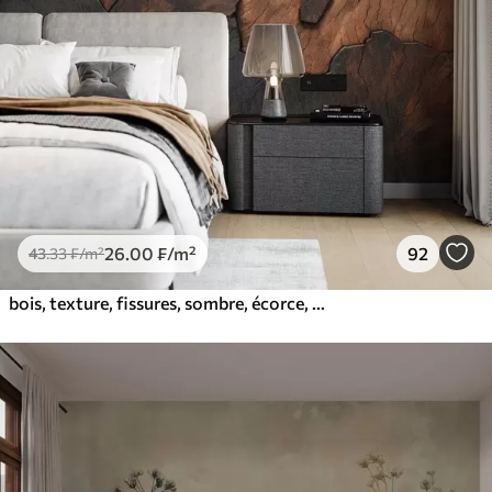
26
.00
₣
/m²
92
43
.33
₣
/m²
bois, texture, fissures, sombre, écorce, surface