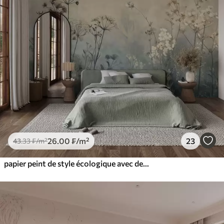
26
.00
₣
/m²
23
43
.33
₣
/m²
papier peint de style écologique avec des fleurs sauvages et des plantes sur un fond texturé