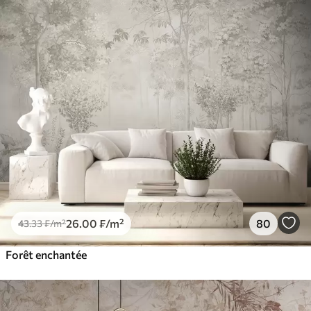
26
.00
₣
/m²
80
43
.33
₣
/m²
Forêt enchantée