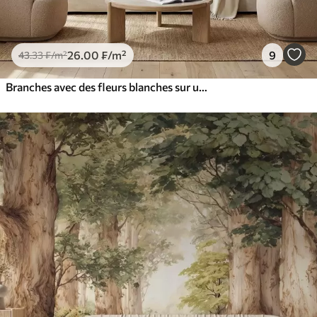
26
.00
₣
/m²
9
43
.33
₣
/m²
Branches avec des fleurs blanches sur un fond beige clair