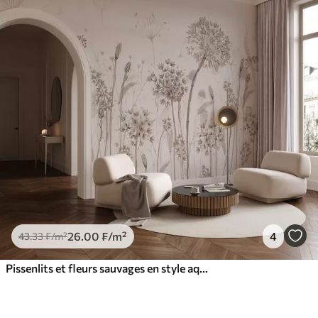
26
.00
₣
/m²
4
43
.33
₣
/m²
Pissenlits et fleurs sauvages en style aquarelle