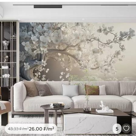
26
.00
₣
/m²
5
43
.33
₣
/m²