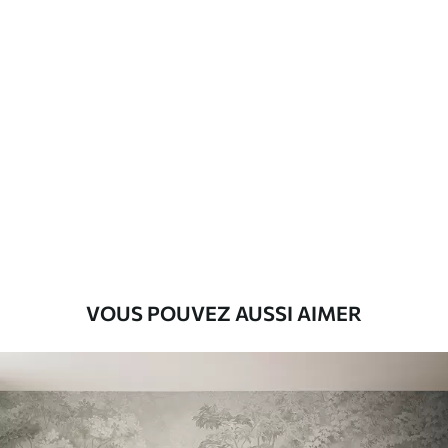
Description des matériaux
Standard
43
.33
26
.00
₣
/m²
Premium
55
.00
33
.00
₣
/m²
Vinyle Premium
63
.33
38
.00
₣
/m²
VOUS POUVEZ AUSSI AIMER
Peel and Stick
80
.00
48
.00
₣
/m²