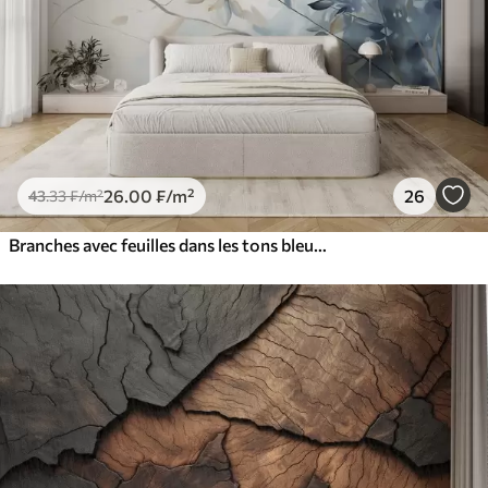
26
.00
₣
/m²
26
43
.33
₣
/m²
Branches avec feuilles dans les tons bleus et bruns, fond clair, doux et délicat, style aquarelle