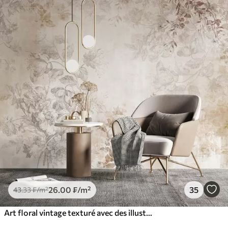
26
.00
₣
/m²
35
43
.33
₣
/m²
Art floral vintage texturé avec des illustrations délicates de fleurs et de feuilles de jardin dessinées, dans des tons pastel beige et sépia doux