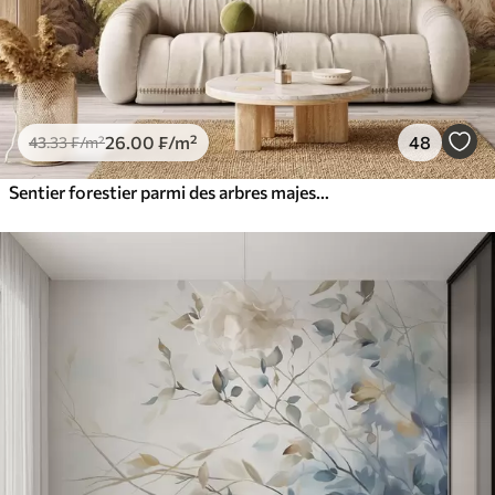
26
.00
₣
/m²
48
43
.33
₣
/m²
Sentier forestier parmi des arbres majestueux, style aquarelle