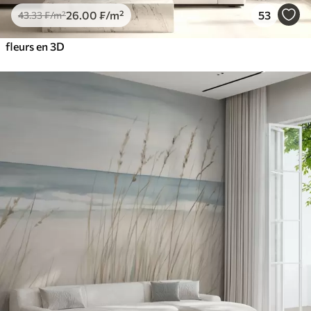
26
.00
₣
/m²
53
43
.33
₣
/m²
fleurs en 3D