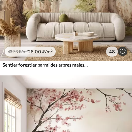
26
.00
₣
/m²
48
43
.33
₣
/m²
Sentier forestier parmi des arbres majestueux, style aquarelle