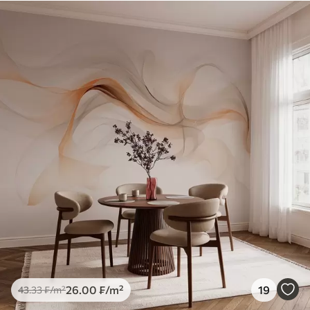
26
.00
₣
/m²
19
43
.33
₣
/m²