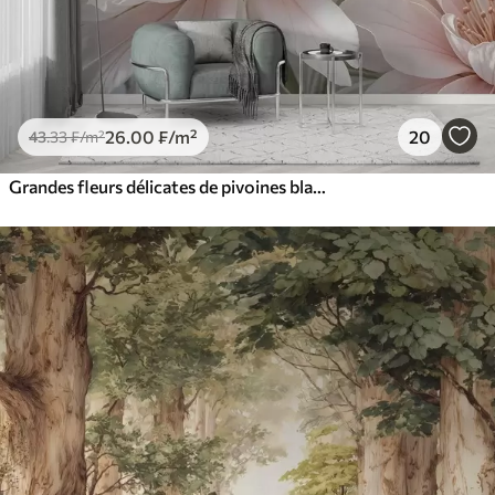
26
.00
₣
/m²
20
43
.33
₣
/m²
Grandes fleurs délicates de pivoines blanches et roses aux pétales doux et duveteux sur un fond gris flou