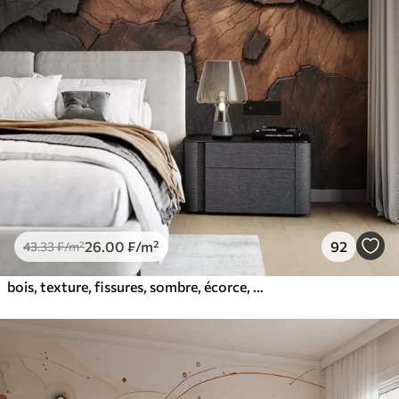
26
.00
₣
/m²
92
43
.33
₣
/m²
bois, texture, fissures, sombre, écorce, surface