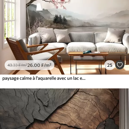
26
.00
₣
/m²
25
43
.33
₣
/m²
paysage calme à l'aquarelle avec un lac et un arbre en fleurs