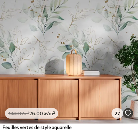
26
.00
₣
/m²
27
43
.33
₣
/m²
Feuilles vertes de style aquarelle