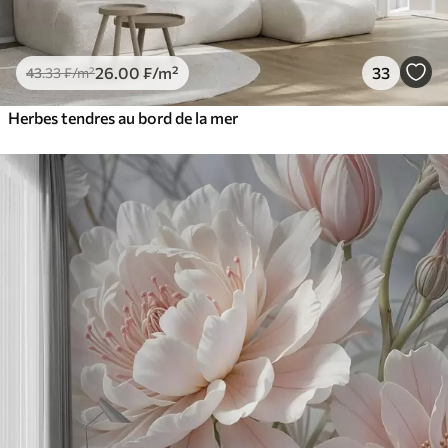
26
.00
₣
/m²
33
43
.33
₣
/m²
Herbes tendres au bord de la mer