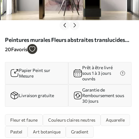
Peintures murales Fleurs abstraites translucides
aquarelle liquide Nr. w01781
20
Favoris
Prêt à être livré
Papier Peint sur
sous 1 à 3 jours
Mesure
ouvrés
Garantie de
Livraison gratuite
Remboursement sous
30 Jours
Fleur et faune
Couleurs claires neutres
Aquarelle
Pastel
Art botanique
Gradient