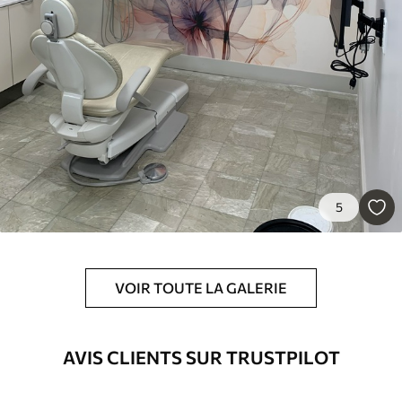
Premium
55
.00
33
.00
₣
/m²
Vinyle Premium
63
.33
38
.00
₣
/m²
Peel and Stick
80
.00
48
.00
₣
/m²
5
VOIR TOUTE LA GALERIE
AVIS CLIENTS SUR TRUSTPILOT