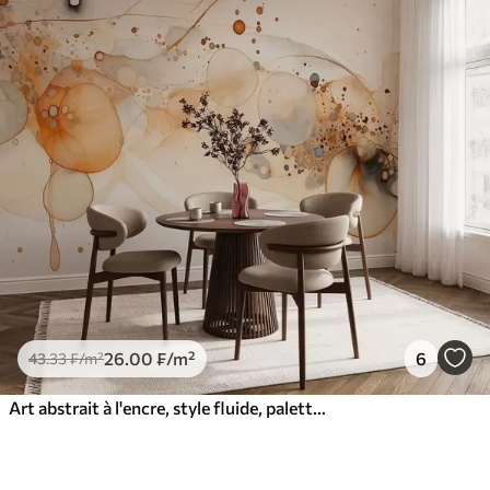
26
.00
₣
/m²
6
43
.33
₣
/m²
Art abstrait à l'encre, style fluide, palette de couleurs beige