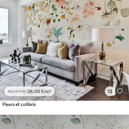
26
.00
₣
/m²
12
43
.33
₣
/m²
Fleurs et colibris