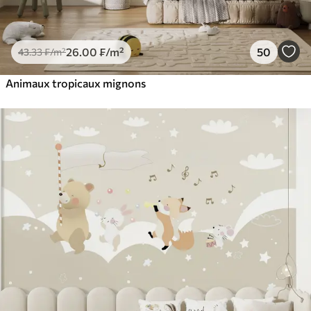
26
.00
₣
/m²
50
43
.33
₣
/m²
Animaux tropicaux mignons