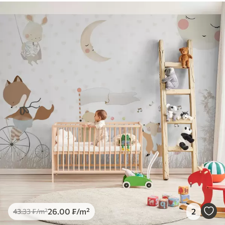
26
.00
₣
/m²
2
43
.33
₣
/m²