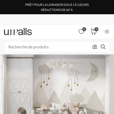
PRÊT POUR LA LIVRAISON SOUS 1 À 3 JOURS
RÉDUCTIONS DE 40 %
0
0