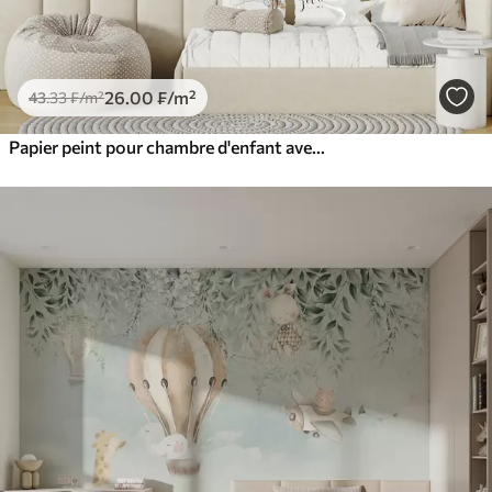
26
.00
₣
/m²
43
.33
₣
/m²
Papier peint pour chambre d'enfant avec des animaux mignons dans des couleurs roses