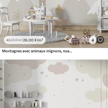
26
.00
₣
/m²
4
43
.33
₣
/m²
Montagnes avec animaux mignons, nuages et planètes, couleurs beiges