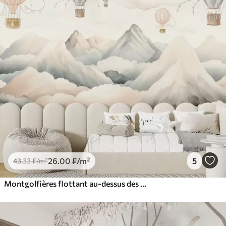
26
.00
₣
/m²
5
43
.33
₣
/m²
Montgolfières flottant au-dessus des montagnes dans des tons neutres, doux et pastel