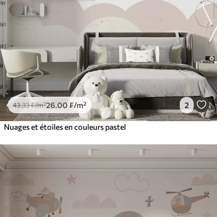
26
.00
₣
/m²
2
43
.33
₣
/m²
Nuages et étoiles en couleurs pastel