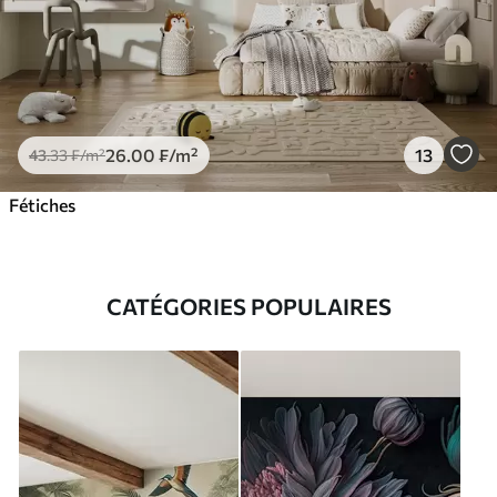
26
.00
₣
/m²
13
43
.33
₣
/m²
Fétiches
CATÉGORIES POPULAIRES