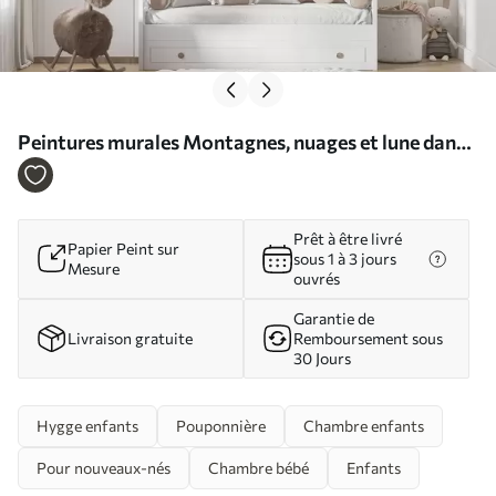
Peintures murales Montagnes, nuages et lune dans
un style scandinave Nr. u98920
Prêt à être livré
Papier Peint sur
sous 1 à 3 jours
Mesure
ouvrés
Garantie de
Livraison gratuite
Remboursement sous
30 Jours
Hygge enfants
Pouponnière
Chambre enfants
Pour nouveaux-nés
Chambre bébé
Enfants