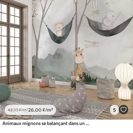
26
.00
₣
/m²
5
43
.33
₣
/m²
Animaux mignons se balançant dans un hamac dans les bois