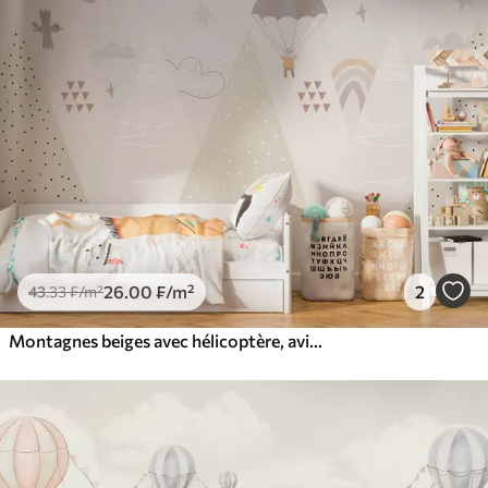
26
.00
₣
/m²
2
43
.33
₣
/m²
Montagnes beiges avec hélicoptère, avion et animaux