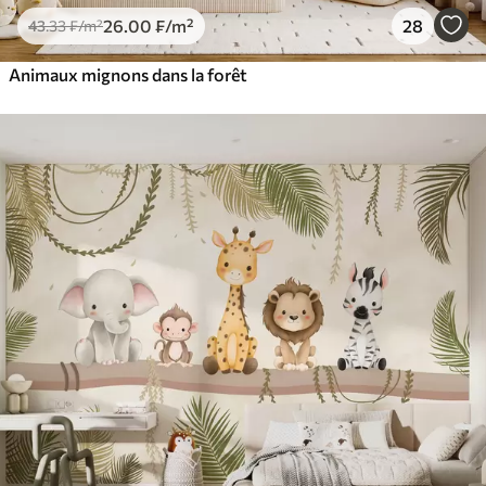
26
.00
₣
/m²
28
43
.33
₣
/m²
Animaux mignons dans la forêt