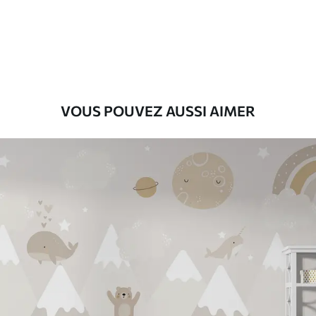
Premium
55
.00
33
.00
₣
/m²
Vinyle Premium
63
.33
38
.00
₣
/m²
VOUS POUVEZ AUSSI AIMER
Peel and Stick
80
.00
48
.00
₣
/m²