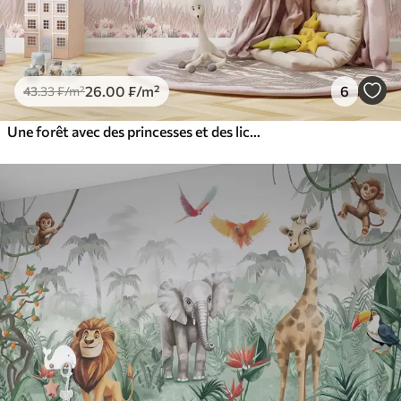
26
.00
₣
/m²
6
43
.33
₣
/m²
Une forêt avec des princesses et des licornes