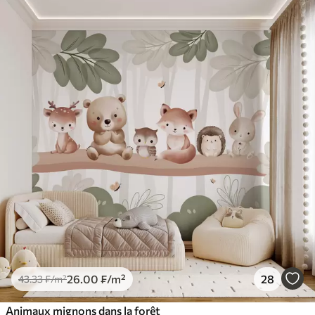
26
.00
₣
/m²
28
43
.33
₣
/m²
Animaux mignons dans la forêt