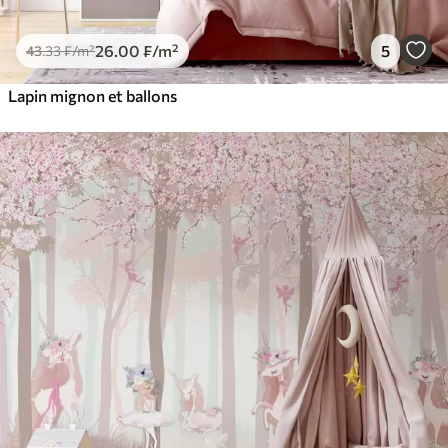
26
.00
₣
/m²
5
43
.33
₣
/m²
Lapin mignon et ballons