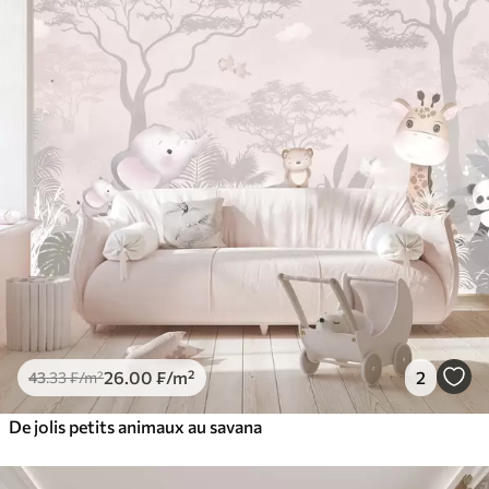
26
.00
₣
/m²
2
43
.33
₣
/m²
De jolis petits animaux au savana