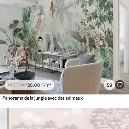
26
.00
₣
/m²
59
43
.33
₣
/m²
Panorama de la jungle avec des animaux