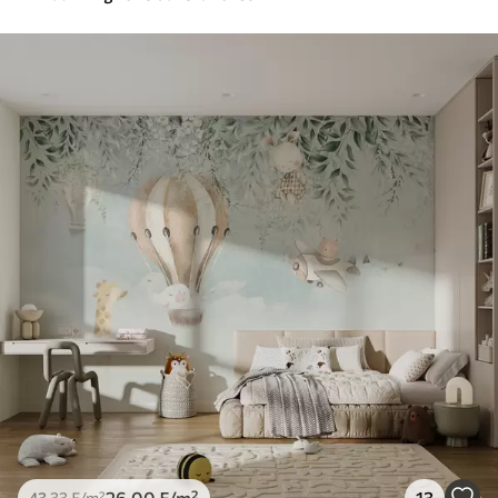
26
.00
₣
/m²
13
43
.33
₣
/m²