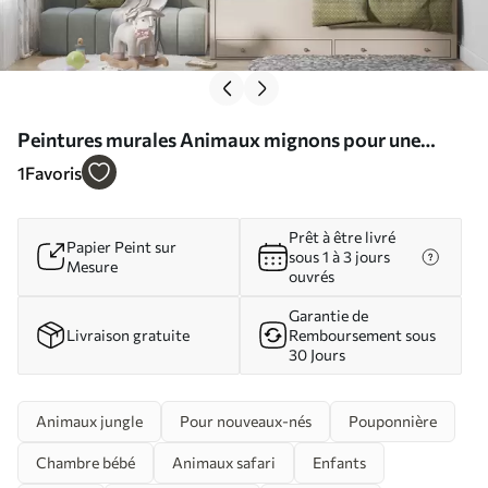
Peintures murales Animaux mignons pour une
chambre d'enfant Nr. u98167
1
Favoris
Prêt à être livré
Papier Peint sur
sous 1 à 3 jours
Mesure
ouvrés
Garantie de
Livraison gratuite
Remboursement sous
30 Jours
Animaux jungle
Pour nouveaux-nés
Pouponnière
Chambre bébé
Animaux safari
Enfants