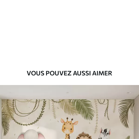
Standard
43
.33
26
.00
₣
/m²
Premium
55
.00
33
.00
₣
/m²
Vinyle Premium
63
.33
38
.00
₣
/m²
VOUS POUVEZ AUSSI AIMER
Peel and Stick
80
.00
48
.00
₣
/m²