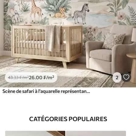
26
.00
₣
/m²
2
43
.33
₣
/m²
Scène de safari à l'aquarelle représentant des animaux dans des tons pastel délicats : une girafe, un éléphanteau, un zèbre et un lionceau
CATÉGORIES POPULAIRES