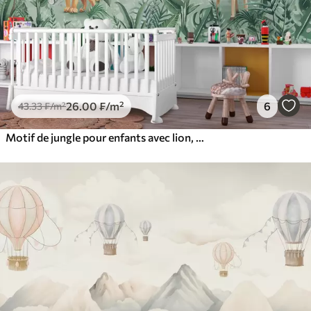
26
.00
₣
/m²
6
43
.33
₣
/m²
Motif de jungle pour enfants avec lion, girafe, éléphant et perroquets