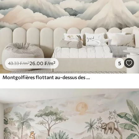
26
.00
₣
/m²
5
43
.33
₣
/m²
Montgolfières flottant au-dessus des montagnes dans des tons neutres, doux et pastel