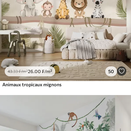
26
.00
₣
/m²
50
43
.33
₣
/m²
Animaux tropicaux mignons