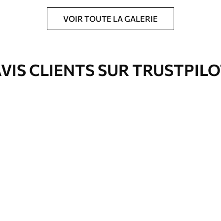
VOIR TOUTE LA GALERIE
ré en rouleaux jusqu’à 50 cm de large.
e pour papier peint disponibles.
VIS CLIENTS SUR TRUSTPIL
nge. Les papiers peints avec Vernis
’eau.
emium
00
33
.00
₣
/m²
l and Stick