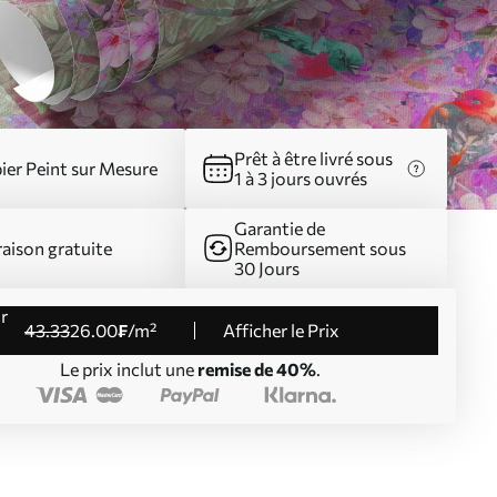
Prêt à être livré sous
ier Peint sur Mesure
1 à 3 jours ouvrés
Garantie de
raison gratuite
Remboursement sous
30 Jours
43
.33
26
.00
₣
/m²
Afficher le Prix
Le prix inclut une
remise de 40%
.