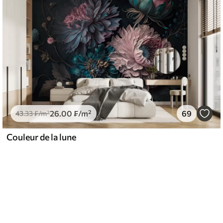
26
.00
₣
/m²
69
43
.33
₣
/m²
Couleur de la lune