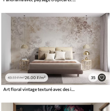
26
.00
₣
/m²
35
43
.33
₣
/m²
Art floral vintage texturé avec des illustrations délicates de fleurs et de feuilles de jardin dessinées, dans des tons pastel beige et sépia doux