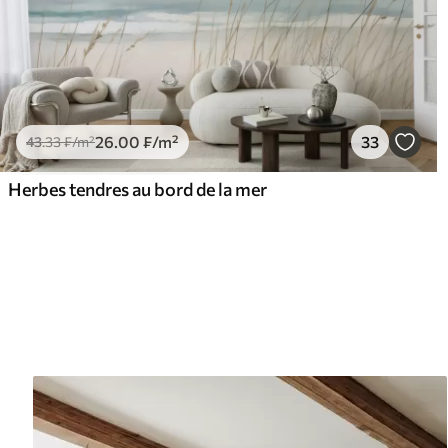
26
.00
₣
/m²
33
43
.33
₣
/m²
Herbes tendres au bord de la mer