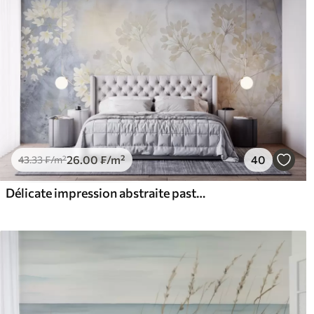
26
.00
₣
/m²
40
43
.33
₣
/m²
Délicate impression abstraite pastel de fleurs blanches sur fond flou, douce et éthérée