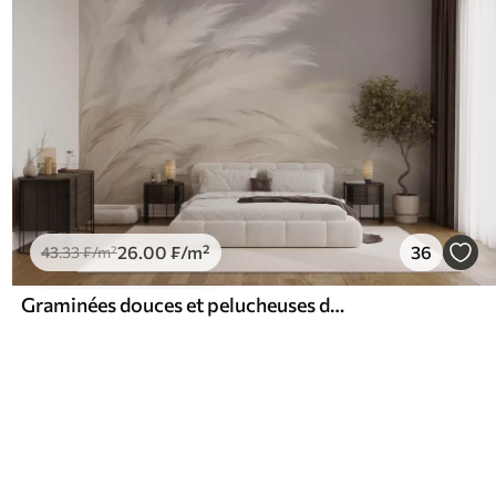
26
.00
₣
/m²
36
43
.33
₣
/m²
Graminées douces et pelucheuses dans les tons beige et gris