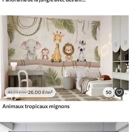
26
.00
₣
/m²
50
43
.33
₣
/m²
Animaux tropicaux mignons