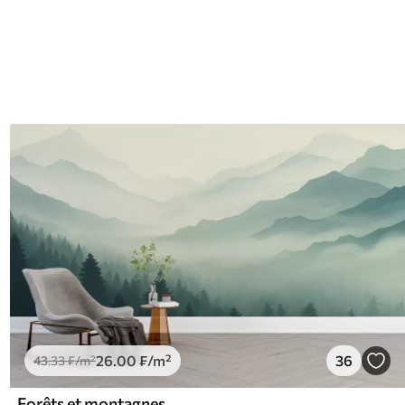
26
.00
₣
/m²
36
43
.33
₣
/m²
Forêts et montagnes