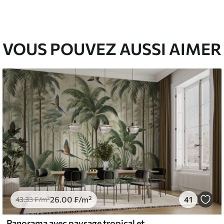
00
48
.00
₣
/m²
VOUS POUVEZ AUSSI AIMER
26
.00
₣
/m²
41
43
.33
₣
/m²
Panorama avec paysage tropical et oiseaux