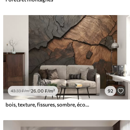
26
.00
₣
/m²
92
43
.33
₣
/m²
bois, texture, fissures, sombre, écorce, surface