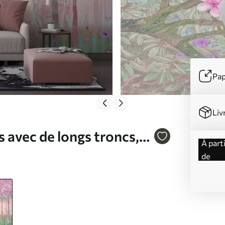
Pap
Liv
s avec de longs troncs,
à partir
0v3
de