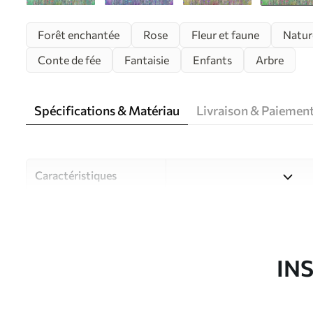
Forêt enchantée
Rose
Fleur et faune
Natur
Conte de fée
Fantaisie
Enfants
Arbre
Spécifications & Matériau
Livraison & Paiemen
Caractéristiques
Matériau
Choisissez parmi trois maté
pièces et des budgets diffé
disponibles ci-dessous ou lo
IN
Auteur
Studio de design Uwalls
Article du produit
u62100v3