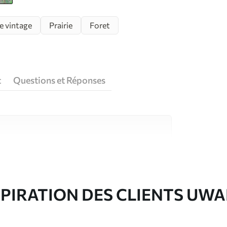
e vintage
Prairie
Foret
t
Questions et Réponses
riaux de haute qualité, chacun adapté à des
rents. De plus amples informations sont
rs du processus de personnalisation.
SPIRATION DES CLIENTS UWA