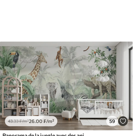
63
.33
80
.
38
.00
₣
/m²
26
.00
₣
/m²
59
43
.33
₣
/m²
Panorama de la jungle avec des animaux