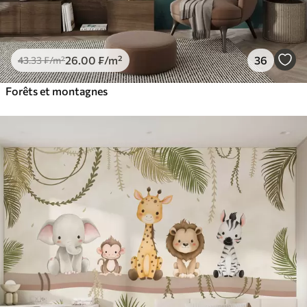
26
.00
₣
/m²
36
43
.33
₣
/m²
Forêts et montagnes