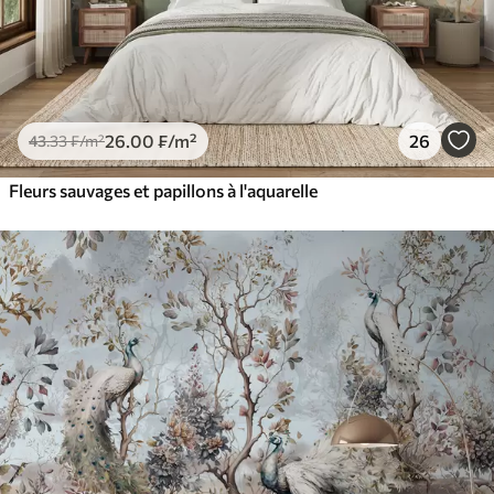
26
.00
₣
/m²
26
43
.33
₣
/m²
Fleurs sauvages et papillons à l'aquarelle