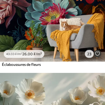
26
.00
₣
/m²
23
43
.33
₣
/m²
Éclaboussures de fleurs