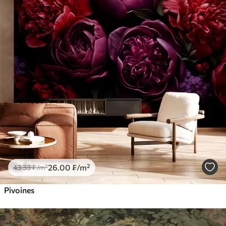
26
.00
₣
/m²
43
.33
₣
/m²
Pivoines