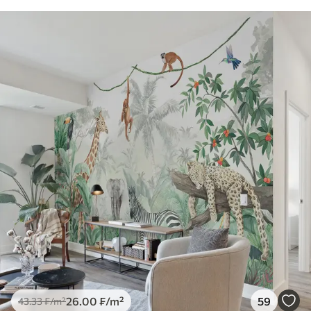
26
.00
₣
/m²
59
43
.33
₣
/m²