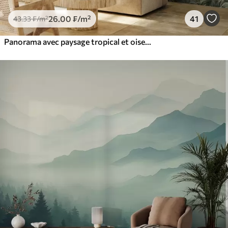
26
.00
₣
/m²
41
43
.33
₣
/m²
Panorama avec paysage tropical et oiseaux