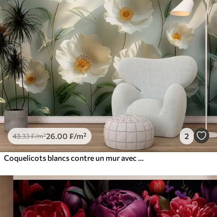
26
.00
₣
/m²
2
43
.33
₣
/m²
Coquelicots blancs contre un mur avec la lumière du soleil et un effet 3D