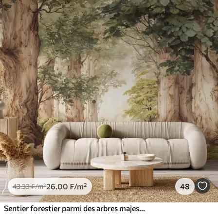
26
.00
₣
/m²
48
43
.33
₣
/m²
Sentier forestier parmi des arbres majestueux, style aquarelle