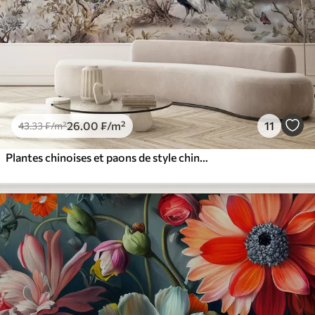
26
.00
₣
/m²
11
43
.33
₣
/m²
Plantes chinoises et paons de style chinois