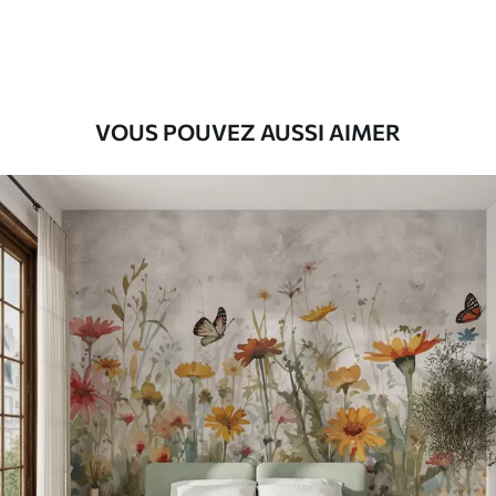
55
.00
33
.00
₣
/m²
Vinyle Premium
63
.33
38
.00
₣
/m²
VOUS POUVEZ AUSSI AIMER
Peel and Stick
80
.00
48
.00
₣
/m²