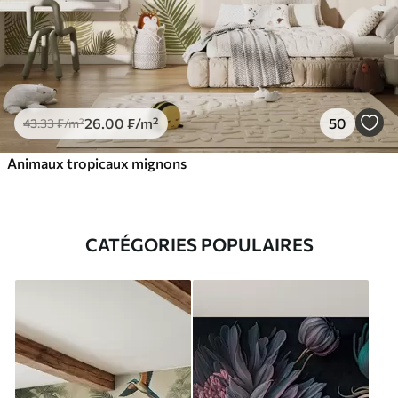
26
.00
₣
/m²
50
43
.33
₣
/m²
Animaux tropicaux mignons
CATÉGORIES POPULAIRES