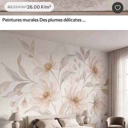
26
.00
₣
/m²
43
.33
₣
/m²
Peintures murales Des plumes délicates et aériennes, nimbées d'une brume rose-pêche aux reflets chatoyants