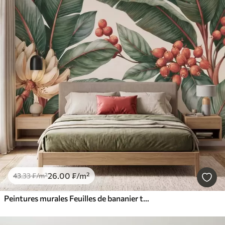
26
.00
₣
/m²
43
.33
₣
/m²
Peintures murales Feuilles de bananier tropicales ornées de grappes de baies de café rouges, style aquarelle