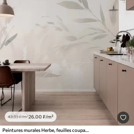
26
.00
₣
/m²
43
.33
₣
/m²
Peintures murales Herbe, feuilles coupantes