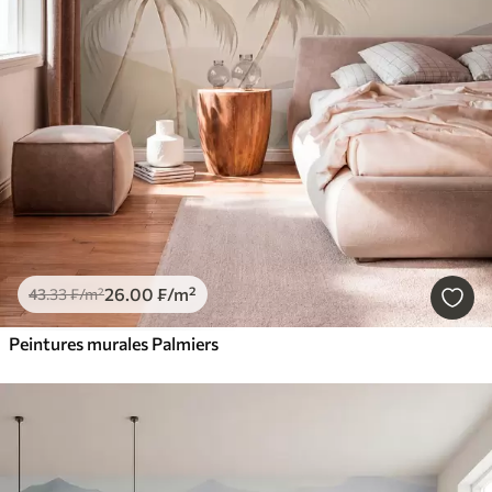
26
.00
₣
/m²
43
.33
₣
/m²
Peintures murales Palmiers