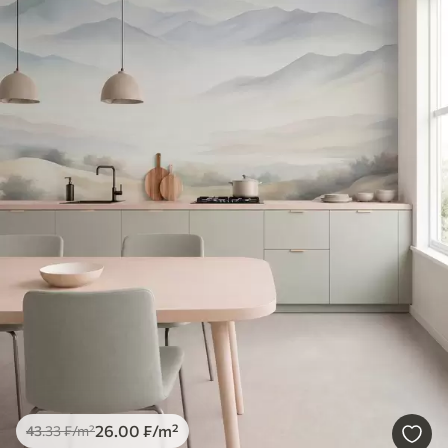
26
.00
₣
/m²
43
.33
₣
/m²