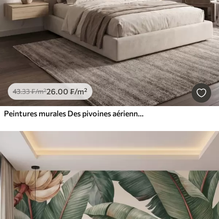
26
.00
₣
/m²
43
.33
₣
/m²
Peintures murales Des pivoines aériennes aux douces nuances de beige poudré