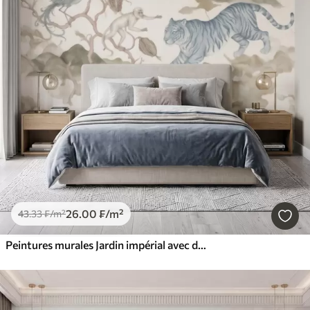
26
.00
₣
/m²
43
.33
₣
/m²
Peintures murales Jardin impérial avec des animaux de style oriental : singe, léopard, tigre, paon et héron