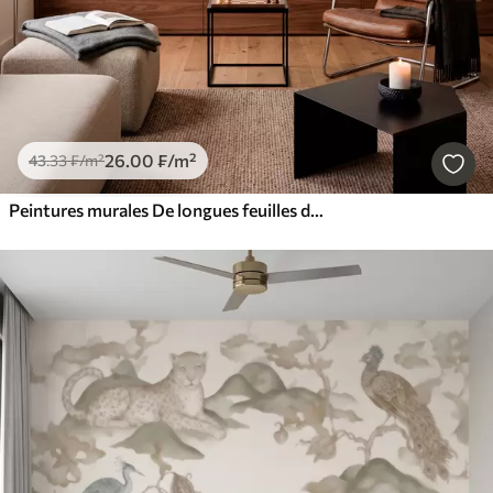
26
.00
₣
/m²
43
.33
₣
/m²
Peintures murales De longues feuilles de bananier