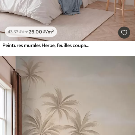
26
.00
₣
/m²
43
.33
₣
/m²
Peintures murales Herbe, feuilles coupantes