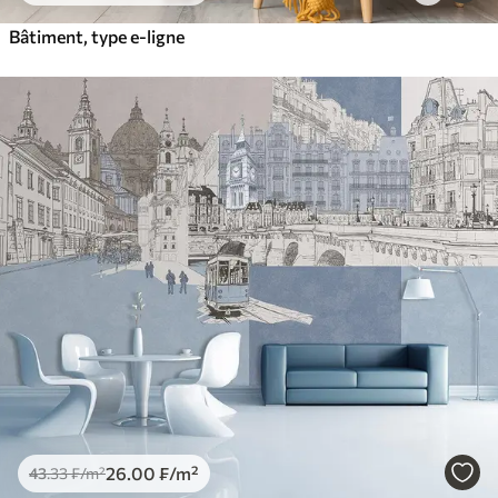
Bâtiment, type e-ligne
26
.00
₣
/m²
43
.33
₣
/m²