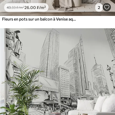
26
.00
₣
/m²
2
43
.33
₣
/m²
Fleurs en pots sur un balcon à Venise aquarelle