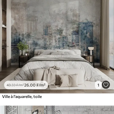
26
.00
₣
/m²
1
43
.33
₣
/m²
Ville à l'aquarelle, toile