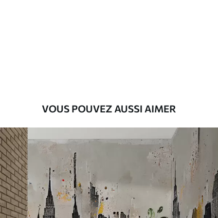
43
.33
26
.00
₣
/m²
Premium
55
.00
33
.00
₣
/m²
Vinyle Premium
63
.33
38
.00
₣
/m²
VOUS POUVEZ AUSSI AIMER
Peel and Stick
80
.00
48
.00
₣
/m²