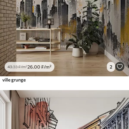
26
.00
₣
/m²
2
43
.33
₣
/m²
ville grunge