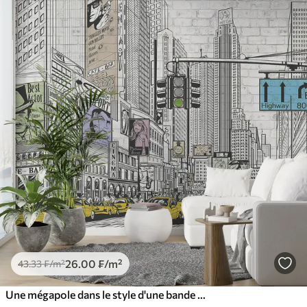
26
.00
₣
/m²
43
.33
₣
/m²
Une mégapole dans le style d'une bande dessinée