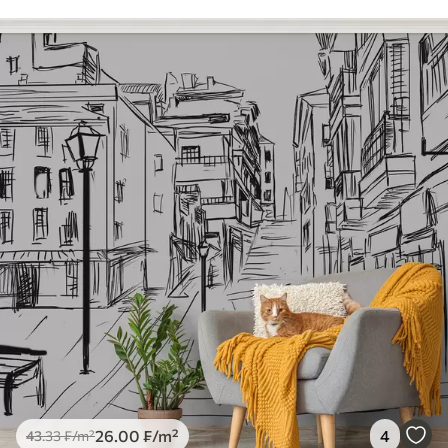
26
.00
₣
/m²
4
43
.33
₣
/m²