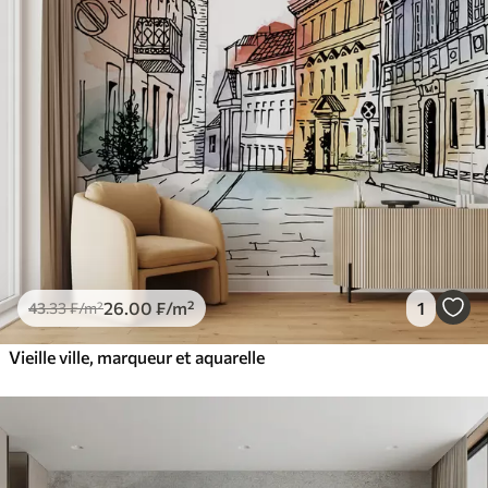
26
.00
₣
/m²
1
43
.33
₣
/m²
Vieille ville, marqueur et aquarelle