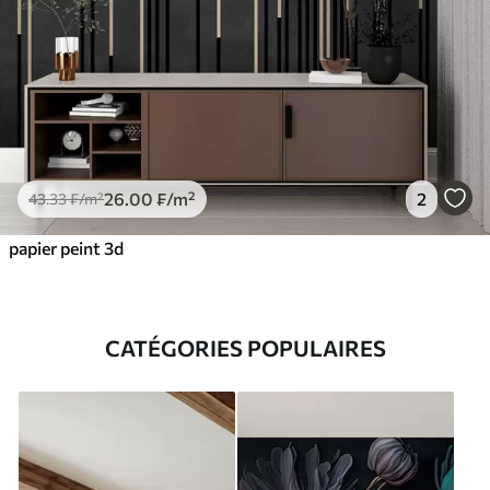
26
.00
₣
/m²
2
43
.33
₣
/m²
papier peint 3d
CATÉGORIES POPULAIRES