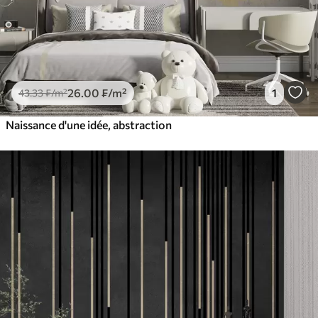
26
.00
₣
/m²
1
43
.33
₣
/m²
Naissance d'une idée, abstraction