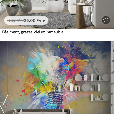
26
.00
₣
/m²
43
.33
₣
/m²
Bâtiment, gratte-ciel et immeuble