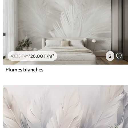
26
.00
₣
/m²
2
43
.33
₣
/m²
Plumes blanches