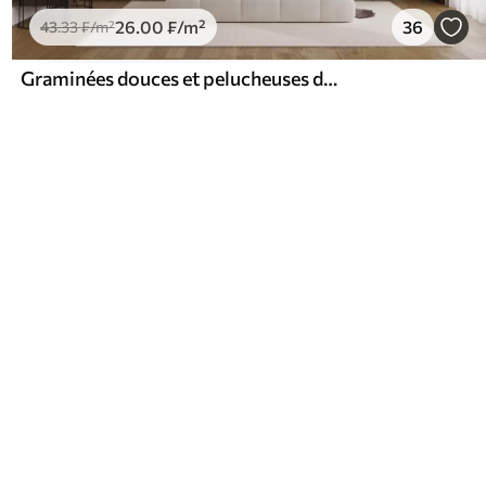
26
.00
₣
/m²
36
43
.33
₣
/m²
Graminées douces et pelucheuses dans les tons beige et gris