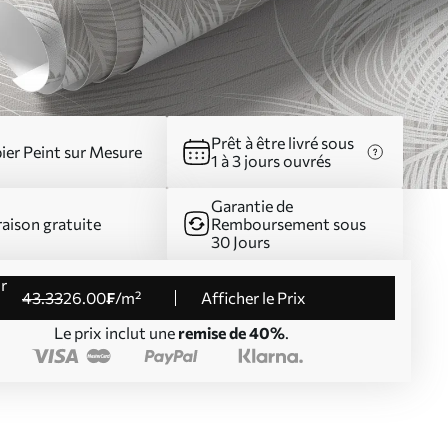
Prêt à être livré sous
ier Peint sur Mesure
1 à 3 jours ouvrés
Garantie de
raison gratuite
Remboursement sous
30 Jours
43
.33
26
.00
₣
/m²
Afficher le Prix
Le prix inclut une
remise de 40%
.