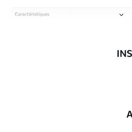
Caractéristiques
Matériau
Choisissez parmi trois maté
pièces et des budgets diffé
disponibles ci-dessous ou lo
IN
Auteur
Studio de design Uwalls
Article du produit
u74474
Production
Imprimé sur commande et liv
Options
Vernis protecteur et/ou coll
supplémentaires
A
Entretien
Nettoyage doux avec une épo
protecteur être nettoyés à l