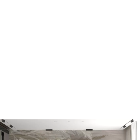
Méthode d'application
Application transparente
Description des matériaux
Standard
Pr
43
.33
55
.
26
.00
₣
/m²
Vinyle Premium
Pee
63
.33
80
.
38
.00
₣
/m²