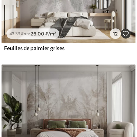
26
.00
₣
/m²
12
43
.33
₣
/m²
Feuilles de palmier grises