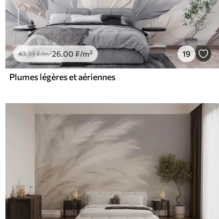
26
.00
₣
/m²
19
43
.33
₣
/m²
Plumes légères et aériennes