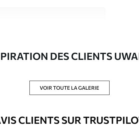
riaux de haute qualité, chacun adapté à des
rents. De plus amples informations sont
rs du processus de personnalisation.
SPIRATION DES CLIENTS UWA
VOIR TOUTE LA GALERIE
ré en rouleaux jusqu’à 50 cm de large.
e pour papier peint disponibles.
VIS CLIENTS SUR TRUSTPIL
nge. Les papiers peints avec Vernis
’eau.