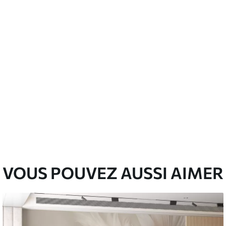
emium
00
33
.00
₣
/m²
l and Stick
00
48
.00
₣
/m²
VOUS POUVEZ AUSSI AIMER