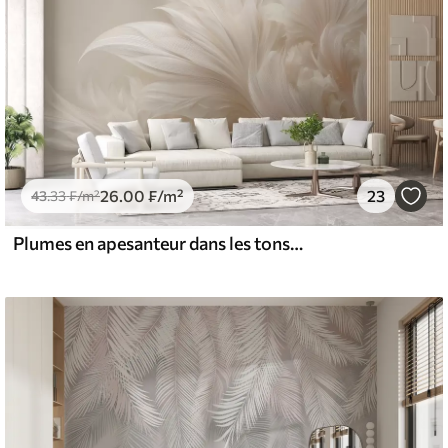
26
.00
₣
/m²
23
43
.33
₣
/m²
Plumes en apesanteur dans les tons crème vanille