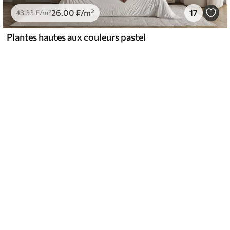
26
.00
₣
/m²
17
43
.33
₣
/m²
Plantes hautes aux couleurs pastel