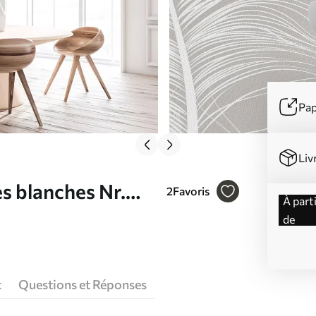
Pap
Liv
s blanches Nr.
2
Favoris
à partir
de
t
Questions et Réponses