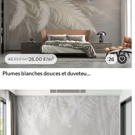
26
.00
₣
/m²
26
43
.33
₣
/m²
Plumes blanches douces et duveteuses et fleurs séchées sur un fond beige pastel neutre