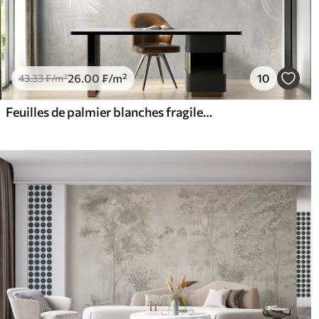
26
.00
₣
/m²
10
43
.33
₣
/m²
Feuilles de palmier blanches fragiles à la texture grunge