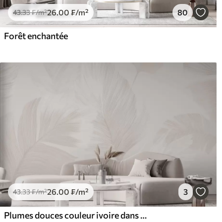
26
.00
₣
/m²
80
43
.33
₣
/m²
Forêt enchantée
26
.00
₣
/m²
3
43
.33
₣
/m²
Plumes douces couleur ivoire dans des tons beige laiteux