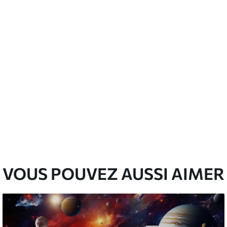
nge. Les papiers peints avec Vernis
’eau.
emium
00
33
.00
₣
/m²
l and Stick
00
48
.00
₣
/m²
VOUS POUVEZ AUSSI AIMER