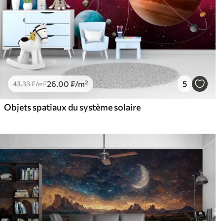
26
.00
₣
/m²
5
43
.33
₣
/m²
Objets spatiaux du système solaire