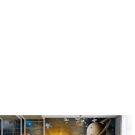
Entretien
Nettoyage doux avec une épo
protecteur être nettoyés à l
Méthode d'application
Application transparente
Description des matériaux
Standard
Pr
43
.33
55
.
26
.00
₣
/m²
Vinyle Premium
Pee
63
.33
80
.
38
.00
₣
/m²