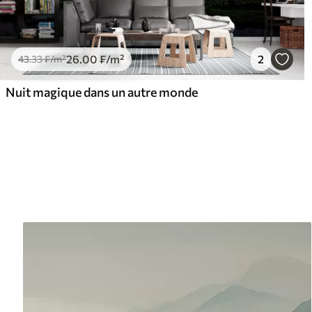
26
.00
₣
/m²
2
43
.33
₣
/m²
Nuit magique dans un autre monde