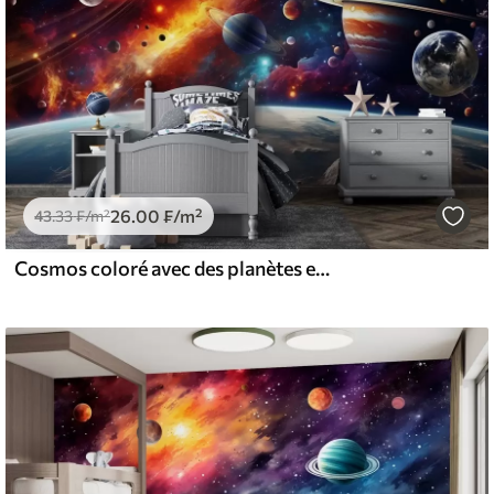
26
.00
₣
/m²
43
.33
₣
/m²
Cosmos coloré avec des planètes et des nébuleuses