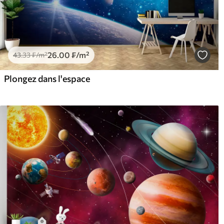
26
.00
₣
/m²
43
.33
₣
/m²
Plongez dans l'espace