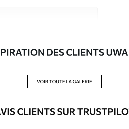
riaux de haute qualité, chacun adapté à des
rents. De plus amples informations sont
rs du processus de personnalisation.
SPIRATION DES CLIENTS UWA
VOIR TOUTE LA GALERIE
ré en rouleaux jusqu’à 50 cm de large.
VIS CLIENTS SUR TRUSTPIL
e pour papier peint disponibles.