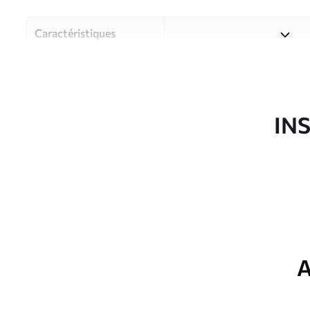
Caractéristiques
Matériau
Choisissez parmi trois maté
pièces et des budgets diffé
disponibles ci-dessous ou lo
IN
Auteur
Studio de design Uwalls
Article du produit
u52640
Finition
Semi-mate
Production
Imprimé sur commande et liv
A
Options
Vernis protecteur et/ou coll
supplémentaires