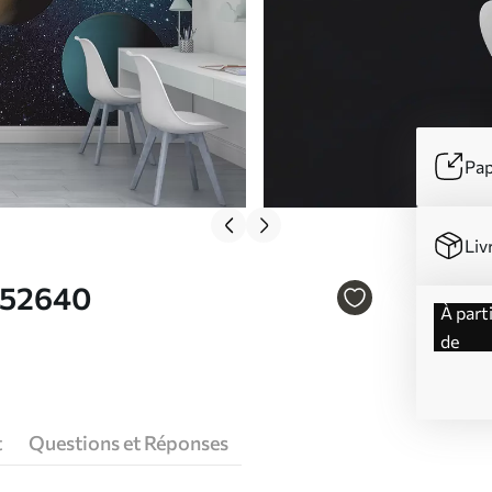
Pap
Liv
 u52640
à partir
de
t
Questions et Réponses