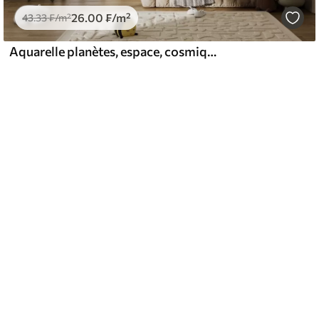
26
.00
₣
/m²
43
.33
₣
/m²
Aquarelle planètes, espace, cosmique, Terre, Saturne