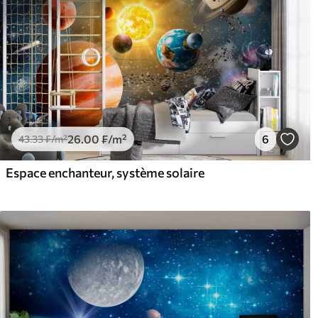
26
.00
₣
/m²
6
43
.33
₣
/m²
Espace enchanteur, système solaire