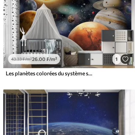
26
.00
₣
/m²
1
43
.33
₣
/m²
Les planètes colorées du système solaire