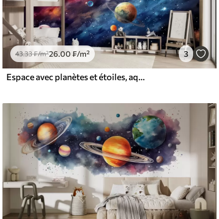
26
.00
₣
/m²
3
43
.33
₣
/m²
Espace avec planètes et étoiles, aquarelle, cosmique