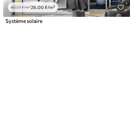
26
.00
₣
/m²
43
.33
₣
/m²
Système solaire