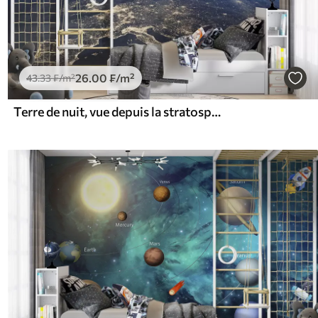
26
.00
₣
/m²
43
.33
₣
/m²
Terre de nuit, vue depuis la stratosphère