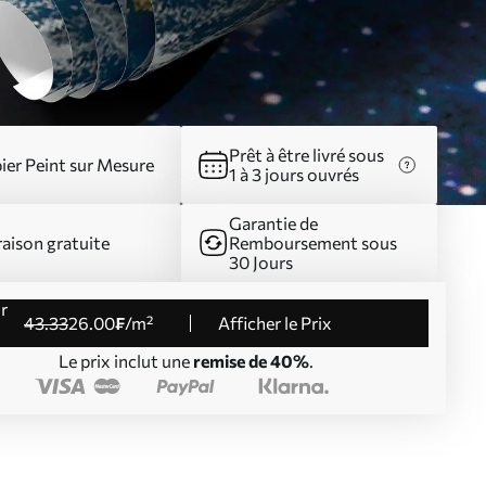
Prêt à être livré sous
ier Peint sur Mesure
1 à 3 jours ouvrés
Garantie de
raison gratuite
Remboursement sous
30 Jours
43
.33
26
.00
₣
/m²
Afficher le Prix
Le prix inclut une
remise de 40%
.