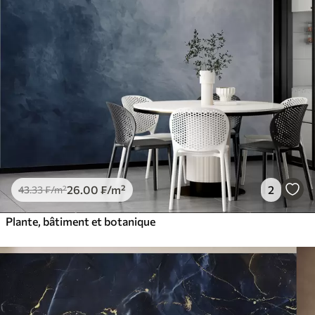
26
.00
₣
/m²
2
43
.33
₣
/m²
Plante, bâtiment et botanique