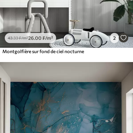
26
.00
₣
/m²
2
43
.33
₣
/m²
Montgolfière sur fond de ciel nocturne