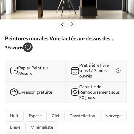
Peintures murales Voie lactée au-dessus des
montagnes Nr. u21477
3
Favoris
Prêt à être livré
Papier Peint sur
sous 1 à 3 jours
Mesure
ouvrés
Garantie de
Livraison gratuite
Remboursement sous
30 Jours
Nuit
Espace
Ciel
Constellation
Norvege
Bleue
Minimaliste