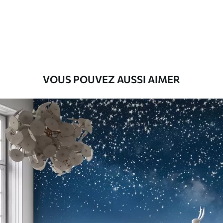
Premium
55
.00
33
.00
₣
/m²
Vinyle Premium
63
.33
38
.00
₣
/m²
VOUS POUVEZ AUSSI AIMER
Peel and Stick
80
.00
48
.00
₣
/m²