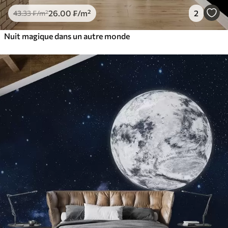
26
.00
₣
/m²
2
43
.33
₣
/m²
Nuit magique dans un autre monde