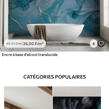
26
.00
₣
/m²
4
43
.33
₣
/m²
Encre à base d'alcool translucide
CATÉGORIES POPULAIRES