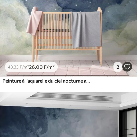
26
.00
₣
/m²
2
43
.33
₣
/m²
Peinture à l'aquarelle du ciel nocturne avec croissant de lune et étoiles lumineuses