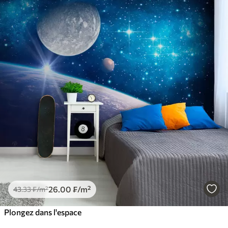
26
.00
₣
/m²
43
.33
₣
/m²
Plongez dans l'espace