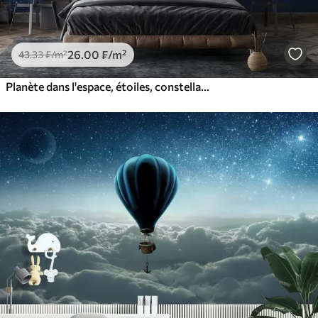
26
.00
₣
/m²
43
.33
₣
/m²
Planète dans l'espace, étoiles, constellations, cosmique