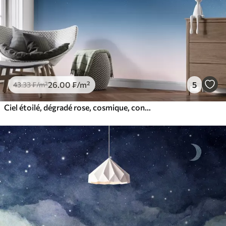
26
.00
₣
/m²
5
43
.33
₣
/m²
Ciel étoilé, dégradé rose, cosmique, constellations