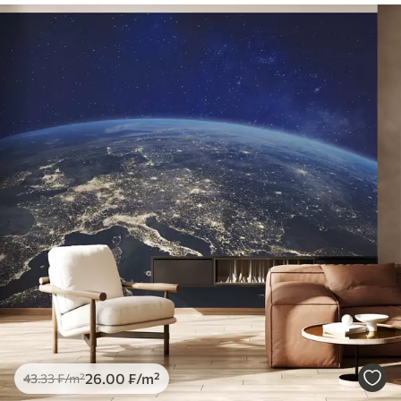
26
.00
₣
/m²
43
.33
₣
/m²