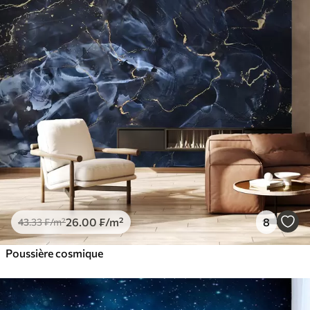
26
.00
₣
/m²
8
43
.33
₣
/m²
Poussière cosmique