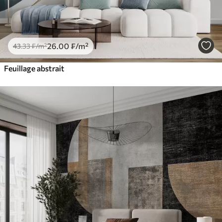
26
.00
₣
/m²
43
.33
₣
/m²
Feuillage abstrait