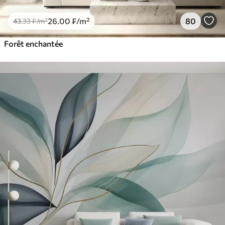
26
.00
₣
/m²
80
43
.33
₣
/m²
Forêt enchantée