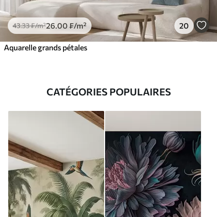
26
.00
₣
/m²
20
43
.33
₣
/m²
Aquarelle grands pétales
CATÉGORIES POPULAIRES