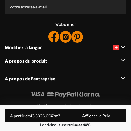
S'abonner
Modifier la langue
A propos du produit
A propos de l'entreprise
Modifier les autorisations de cookies
© 2011-2026 Uwalls . Tous droits réservés. Exploité par
à partir de
43
.33
26
.00
₣
/m²
Afficher le Prix
KLW Sp. z o.o. Numéro de TVA : PL9223057591.
Le prix inclut une
remise de 40%
.