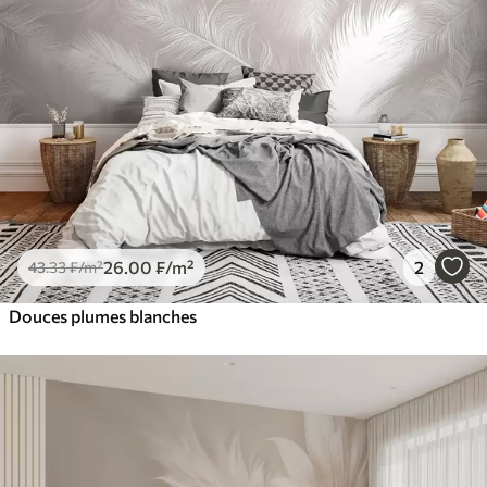
26
.00
₣
/m²
2
43
.33
₣
/m²
Douces plumes blanches