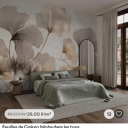
26
.00
₣
/m²
12
43
.33
₣
/m²
Feuilles de Ginkgo biloba dans les tons beige, jaune et brun, effet aquarelle délicatement texturé, fond clair