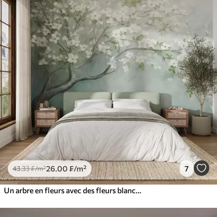
26
.00
₣
/m²
7
43
.33
₣
/m²
Un arbre en fleurs avec des fleurs blanches en pleine floraison, sur un fond texturé granuleux et bruyant de bleu et de vert atténués