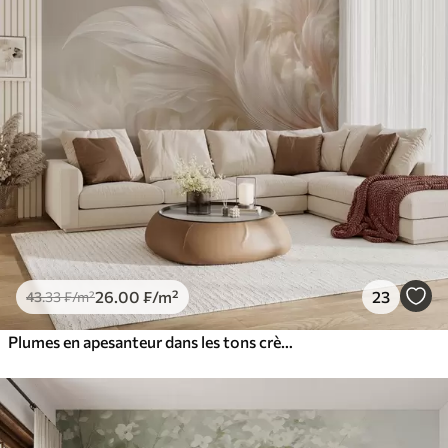
26
.00
₣
/m²
23
43
.33
₣
/m²
Plumes en apesanteur dans les tons crème vanille