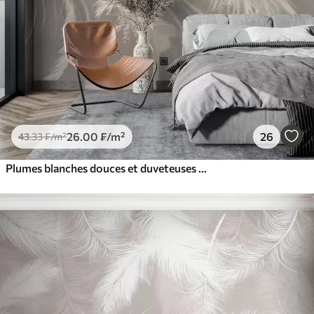
26
.00
₣
/m²
26
43
.33
₣
/m²
Plumes blanches douces et duveteuses et fleurs séchées sur un fond beige pastel neutre