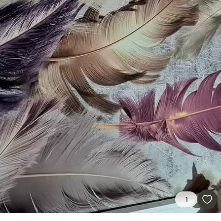
55
.00
33
.00
₣
/m²
Vinyle Premium
63
.33
38
.00
₣
/m²
Peel and Stick
80
.00
48
.00
₣
/m²
1