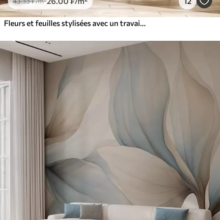
26
.00
₣
/m²
12
43
.33
₣
/m²
Fleurs et feuilles stylisées avec un travail de ligne complexe dans les tons sarcelle et jaune sur fond sombre