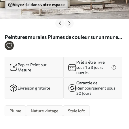
Voyez-le dans votre espace
Peintures murales Plumes de couleur sur un mur en
béton Nr. u21165
Prêt à être livré
Papier Peint sur
sous 1 à 3 jours
Mesure
ouvrés
Garantie de
Livraison gratuite
Remboursement sous
30 Jours
Plume
Nature vintage
Style loft