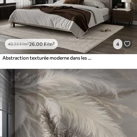
26
.00
₣
/m²
4
43
.33
₣
/m²
Abstraction texturée moderne dans les couleurs noir et orange