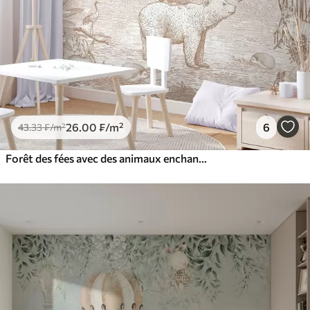
26
.00
₣
/m²
6
43
.33
₣
/m²
Forêt des fées avec des animaux enchanteurs