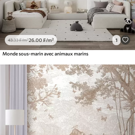
26
.00
₣
/m²
1
43
.33
₣
/m²
Monde sous-marin avec animaux marins