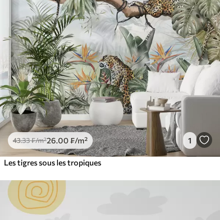
26
.00
₣
/m²
1
43
.33
₣
/m²
Les tigres sous les tropiques