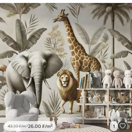
26
.00
₣
/m²
1
43
.33
₣
/m²