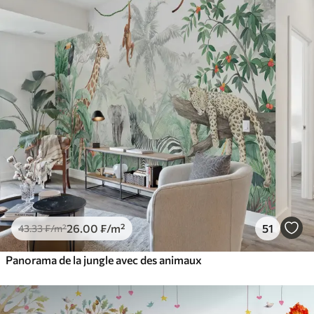
26
.00
₣
/m²
51
43
.33
₣
/m²
Panorama de la jungle avec des animaux