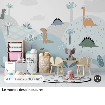
26
.00
₣
/m²
43
.33
₣
/m²
Le monde des dinosaures