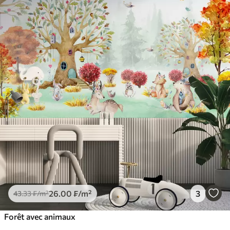
26
.00
₣
/m²
3
43
.33
₣
/m²
Forêt avec animaux