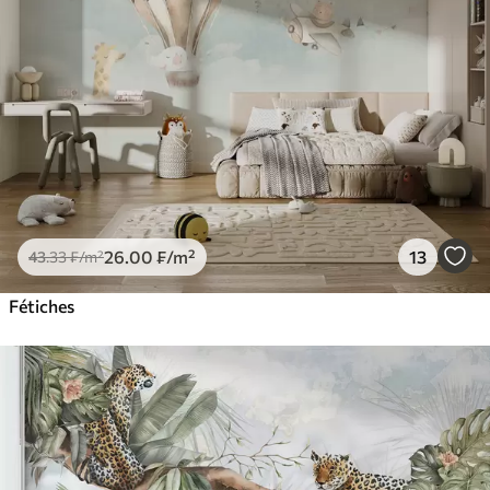
26
.00
₣
/m²
13
43
.33
₣
/m²
Fétiches