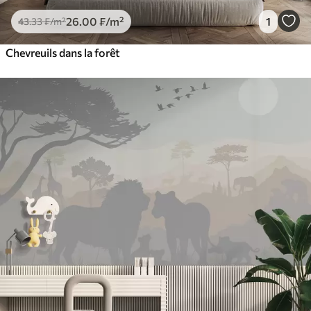
26
.00
₣
/m²
1
43
.33
₣
/m²
Chevreuils dans la forêt