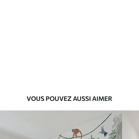
d'application
Description des matériaux
Standard
43
.33
26
.00
₣
/m²
Premium
55
.00
33
.00
₣
/m²
Vinyle Premium
VOUS POUVEZ AUSSI AIMER
63
.33
38
.00
₣
/m²
Peel and Stick
80
.00
48
.00
₣
/m²