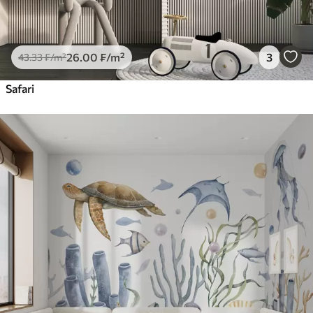
26
.00
₣
/m²
3
43
.33
₣
/m²
Safari