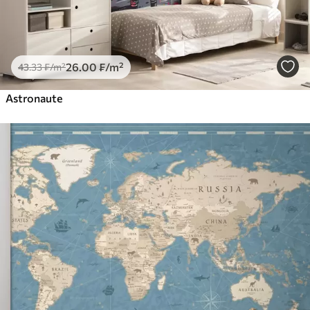
26
.00
₣
/m²
43
.33
₣
/m²
Astronaute