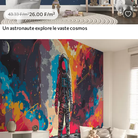
26
.00
₣
/m²
43
.33
₣
/m²
Un astronaute explore le vaste cosmos