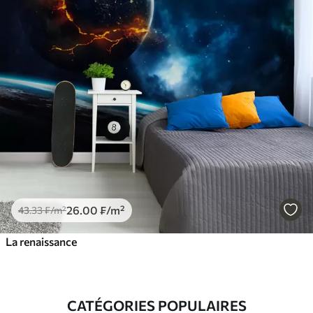
26
.00
₣
/m²
43
.33
₣
/m²
La renaissance
CATÉGORIES POPULAIRES