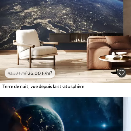
26
.00
₣
/m²
43
.33
₣
/m²
Terre de nuit, vue depuis la stratosphère