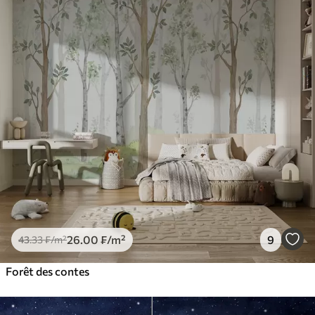
26
.00
₣
/m²
9
43
.33
₣
/m²
Forêt des contes