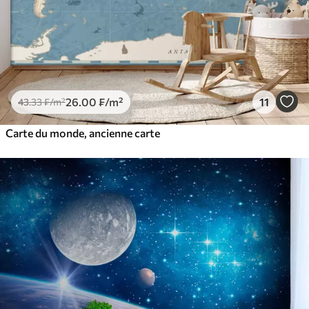
26
.00
₣
/m²
11
43
.33
₣
/m²
Carte du monde, ancienne carte