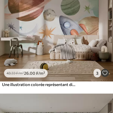
26
.00
₣
/m²
3
43
.33
₣
/m²
Une illustration colorée représentant diverses planètes et aquarelle spatiale