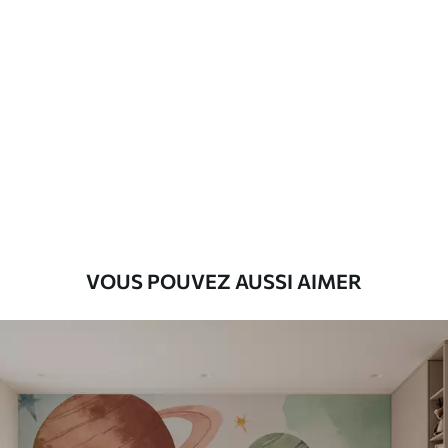
Standard
43
.33
26
.00
₣
/m²
Premium
55
.00
33
.00
₣
/m²
Vinyle Premium
63
.33
38
.00
₣
/m²
VOUS POUVEZ AUSSI AIMER
Peel and Stick
80
.00
48
.00
₣
/m²