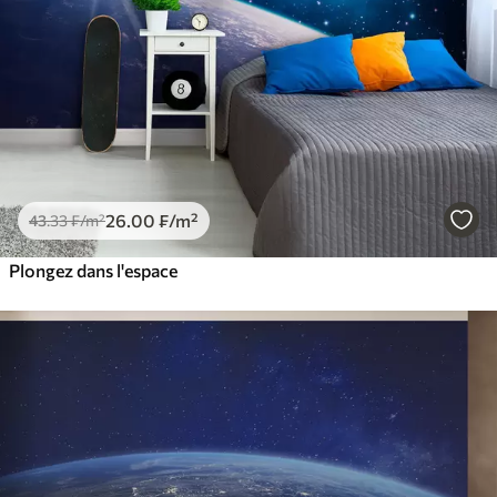
26
.00
₣
/m²
43
.33
₣
/m²
Plongez dans l'espace