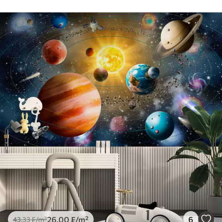
26
.00
₣
/m²
6
43
.33
₣
/m²