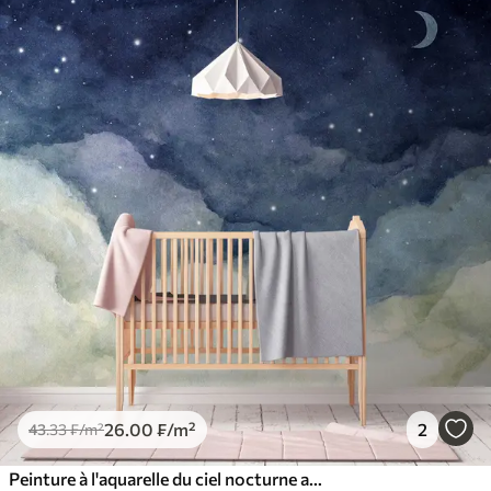
26
.00
₣
/m²
2
43
.33
₣
/m²
Peinture à l'aquarelle du ciel nocturne avec croissant de lune et étoiles lumineuses