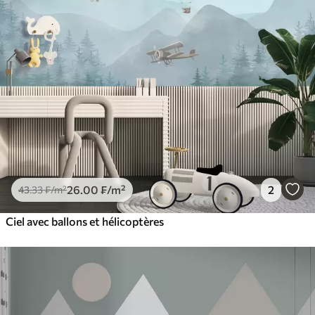
26
.00
₣
/m²
2
43
.33
₣
/m²
Ciel avec ballons et hélicoptères