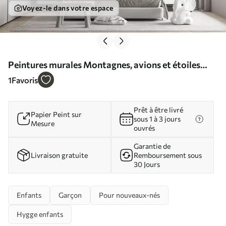
Voyez-le dans votre espace
Peintures murales Montagnes, avions et étoiles
dans le style scandinave Nr. u95044
1
Favoris
Prêt à être livré
Papier Peint sur
sous 1 à 3 jours
Mesure
ouvrés
Garantie de
Livraison gratuite
Remboursement sous
30 Jours
Enfants
Garçon
Pour nouveaux-nés
Hygge enfants