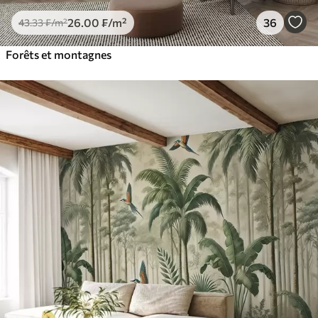
26
.00
₣
/m²
36
43
.33
₣
/m²
Forêts et montagnes