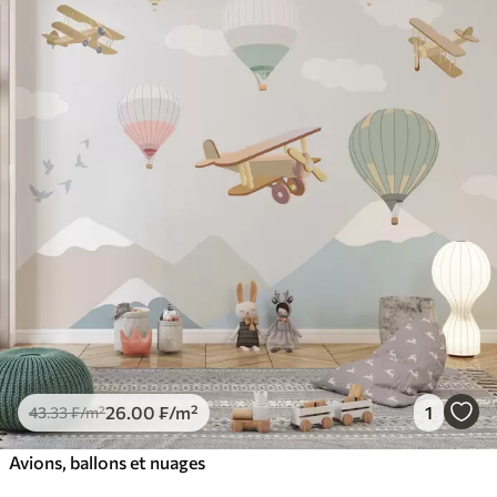
26
.00
₣
/m²
1
43
.33
₣
/m²
Avions, ballons et nuages