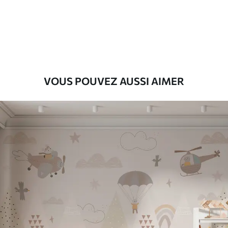
43
.33
26
.00
₣
/m²
Premium
55
.00
33
.00
₣
/m²
Vinyle Premium
VOUS POUVEZ AUSSI AIMER
63
.33
38
.00
₣
/m²
Peel and Stick
80
.00
48
.00
₣
/m²