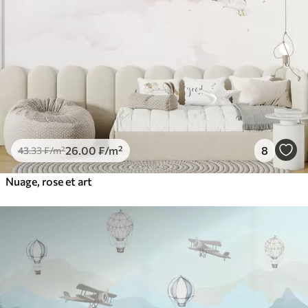
26
.00
₣
/m²
8
43
.33
₣
/m²
Nuage, rose et art