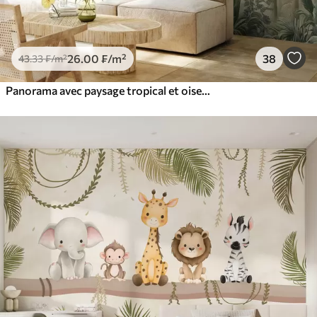
26
.00
₣
/m²
38
43
.33
₣
/m²
Panorama avec paysage tropical et oiseaux