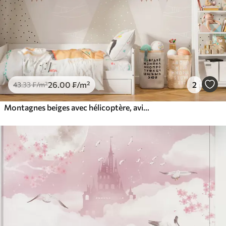
26
.00
₣
/m²
2
43
.33
₣
/m²
Montagnes beiges avec hélicoptère, avion et animaux