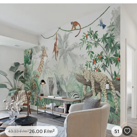
26
.00
₣
/m²
51
43
.33
₣
/m²