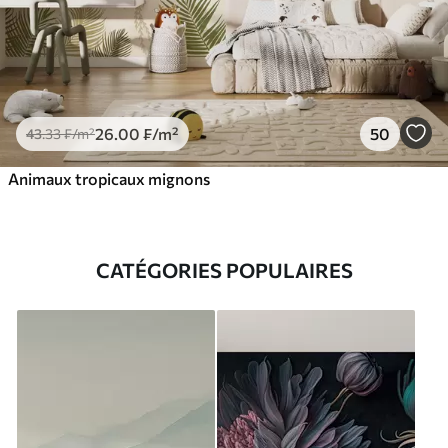
26
.00
₣
/m²
50
43
.33
₣
/m²
Animaux tropicaux mignons
CATÉGORIES POPULAIRES