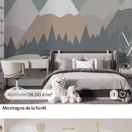
26
.00
₣
/m²
1
43
.33
₣
/m²
Montagne de la forêt