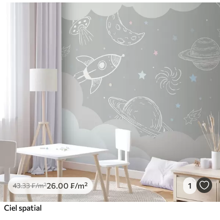
26
.00
₣
/m²
1
43
.33
₣
/m²
Ciel spatial