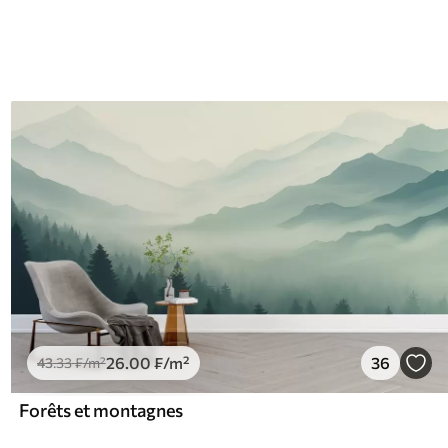
26
.00
₣
/m²
36
43
.33
₣
/m²
Forêts et montagnes