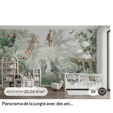
26
.00
₣
/m²
59
43
.33
₣
/m²
Panorama de la jungle avec des animaux