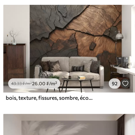
26
.00
₣
/m²
92
43
.33
₣
/m²
bois, texture, fissures, sombre, écorce, surface