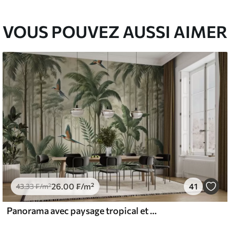
VOUS POUVEZ AUSSI AIMER
26
.00
₣
/m²
41
43
.33
₣
/m²
Panorama avec paysage tropical et oiseaux