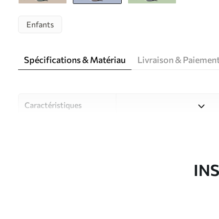
Enfants
Spécifications & Matériau
Livraison & Paiemen
Caractéristiques
Matériau
Choisissez parmi trois maté
pièces et des budgets diffé
disponibles ci-dessous ou lo
IN
Auteur
Studio de design Uwalls
Article du produit
u93561v1