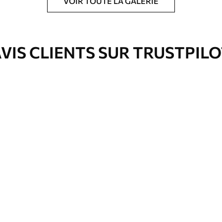
VOIR TOUTE LA GALERIE
ré en rouleaux jusqu’à 50 cm de large.
e pour papier peint disponibles.
VIS CLIENTS SUR TRUSTPIL
nge. Les papiers peints avec Vernis
’eau.
emium
00
33
.00
₣
/m²
l and Stick
00
48
.00
₣
/m²