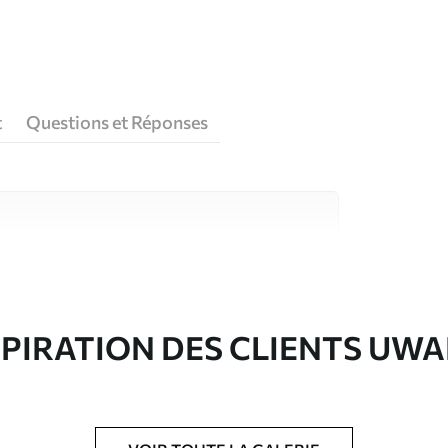
t
Questions et Réponses
riaux de haute qualité, chacun adapté à des
rents. De plus amples informations sont
rs du processus de personnalisation.
SPIRATION DES CLIENTS UWA