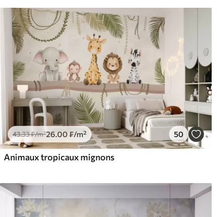
26
.00
₣
/m²
50
43
.33
₣
/m²
Animaux tropicaux mignons