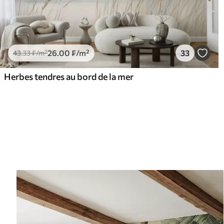
26
.00
₣
/m²
33
43
.33
₣
/m²
Herbes tendres au bord de la mer