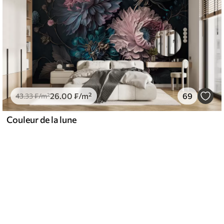
26
.00
₣
/m²
69
43
.33
₣
/m²
Couleur de la lune