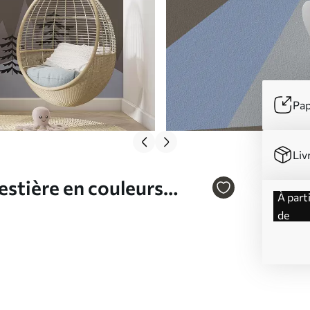
Pap
Liv
stière en couleurs
à partir
de