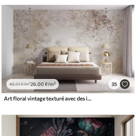
26
.00
₣
/m²
35
43
.33
₣
/m²
Art floral vintage texturé avec des illustrations délicates de fleurs et de feuilles de jardin dessinées, dans des tons pastel beige et sépia doux