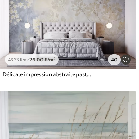
26
.00
₣
/m²
40
43
.33
₣
/m²
Délicate impression abstraite pastel de fleurs blanches sur fond flou, douce et éthérée