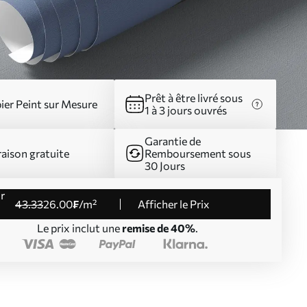
Prêt à être livré sous
ier Peint sur Mesure
1 à 3 jours ouvrés
Garantie de
raison gratuite
Remboursement sous
30 Jours
43
.33
26
.00
₣
/m²
Afficher le Prix
Le prix inclut une
remise de 40%
.