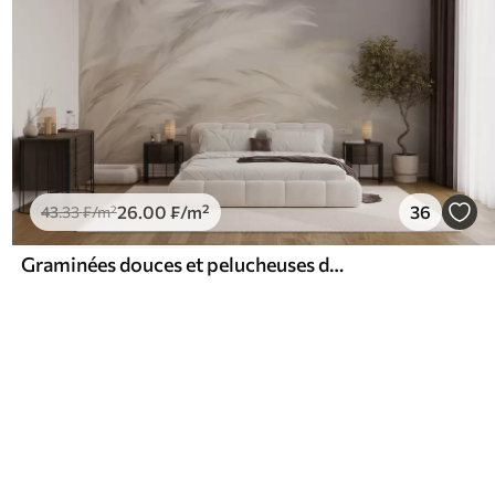
26
.00
₣
/m²
36
43
.33
₣
/m²
Graminées douces et pelucheuses dans les tons beige et gris