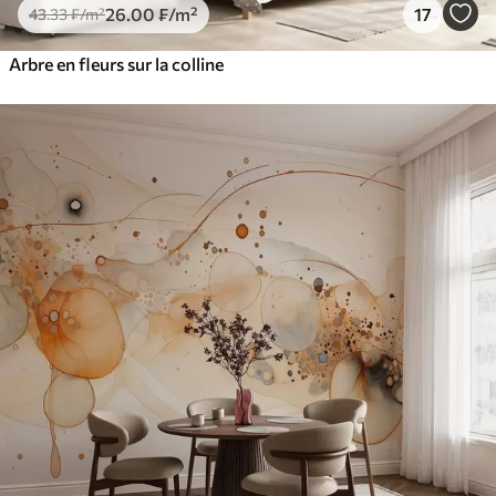
26
.00
₣
/m²
17
43
.33
₣
/m²
Arbre en fleurs sur la colline