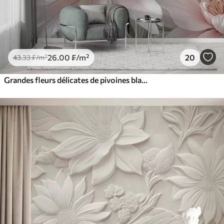
26
.00
₣
/m²
20
43
.33
₣
/m²
Grandes fleurs délicates de pivoines blanches et roses aux pétales doux et duveteux sur un fond gris flou