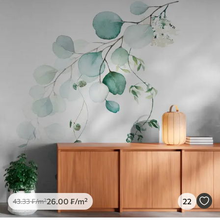
26
.00
₣
/m²
22
43
.33
₣
/m²