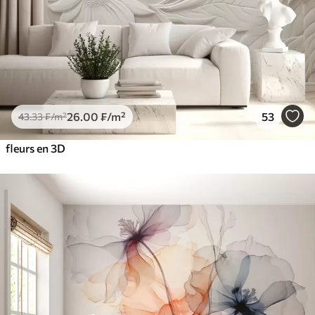
26
.00
₣
/m²
53
43
.33
₣
/m²
fleurs en 3D