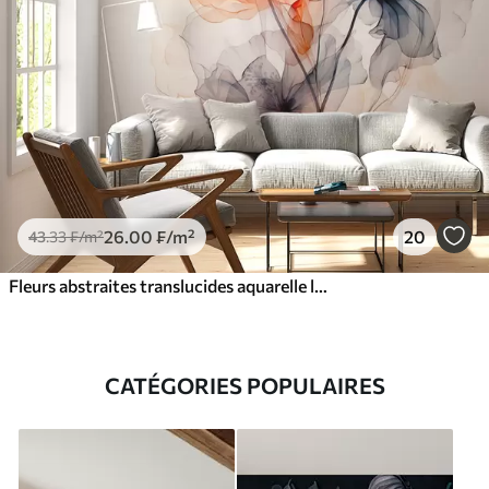
26
.00
₣
/m²
20
43
.33
₣
/m²
Fleurs abstraites translucides aquarelle liquide
CATÉGORIES POPULAIRES