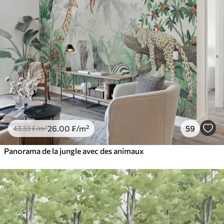
26
.00
₣
/m²
59
43
.33
₣
/m²
Panorama de la jungle avec des animaux