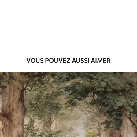
Premium
55
.00
33
.00
₣
/m²
Vinyle Premium
63
.33
38
.00
₣
/m²
VOUS POUVEZ AUSSI AIMER
Peel and Stick
80
.00
48
.00
₣
/m²