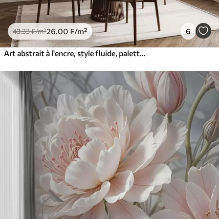
26
.00
₣
/m²
6
43
.33
₣
/m²
Art abstrait à l'encre, style fluide, palette de couleurs beige