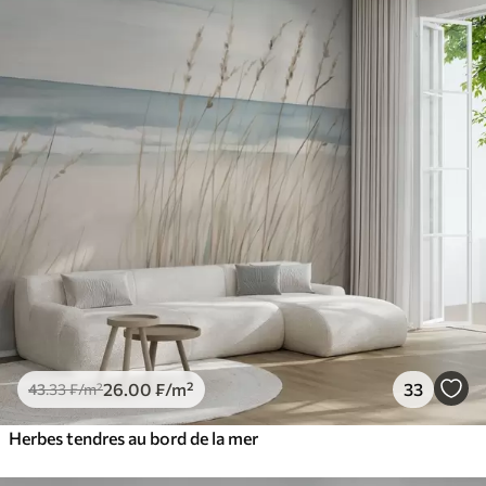
26
.00
₣
/m²
33
43
.33
₣
/m²
Herbes tendres au bord de la mer