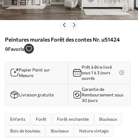
Peintures murales Forêt des contes Nr. u51424
9
Favoris
Prêt à être livré
Papier Peint sur
sous 1 à 3 jours
Mesure
ouvrés
Garantie de
Livraison gratuite
Remboursement sous
30 Jours
Enfants
Forêt
Forêt enchantée
Bouleaux
Bois de bouleau
Bouleaux
Nature vintage