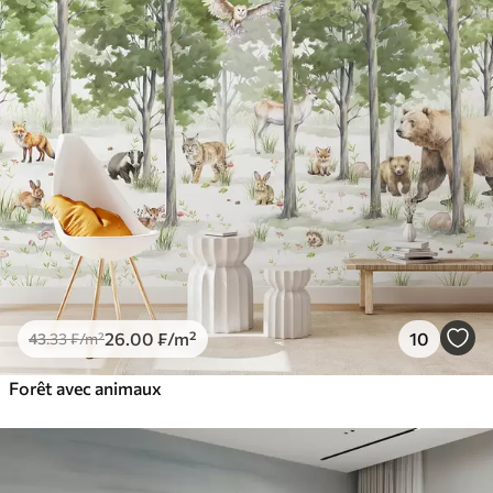
26
.00
₣
/m²
10
43
.33
₣
/m²
Forêt avec animaux