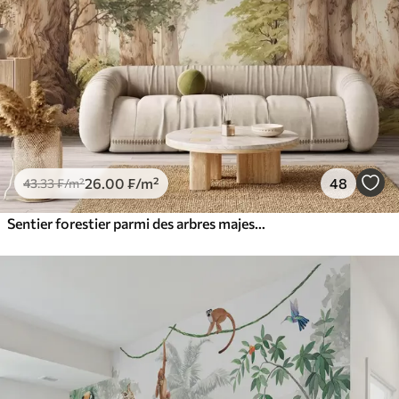
26
.00
₣
/m²
48
43
.33
₣
/m²
Sentier forestier parmi des arbres majestueux, style aquarelle