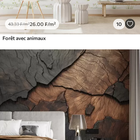
26
.00
₣
/m²
10
43
.33
₣
/m²
Forêt avec animaux