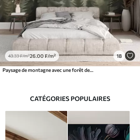
26
.00
₣
/m²
18
43
.33
₣
/m²
Paysage de montagne avec une forêt de pins et des montagnes étagées à l'aube avec un léger brouillard aquarelle imitation art
CATÉGORIES POPULAIRES