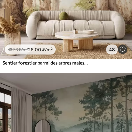
26
.00
₣
/m²
48
43
.33
₣
/m²
Sentier forestier parmi des arbres majestueux, style aquarelle