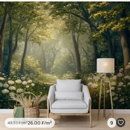
26
.00
₣
/m²
9
43
.33
₣
/m²