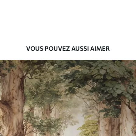
Premium
55
.00
33
.00
₣
/m²
Vinyle Premium
63
.33
38
.00
₣
/m²
VOUS POUVEZ AUSSI AIMER
Peel and Stick
80
.00
48
.00
₣
/m²