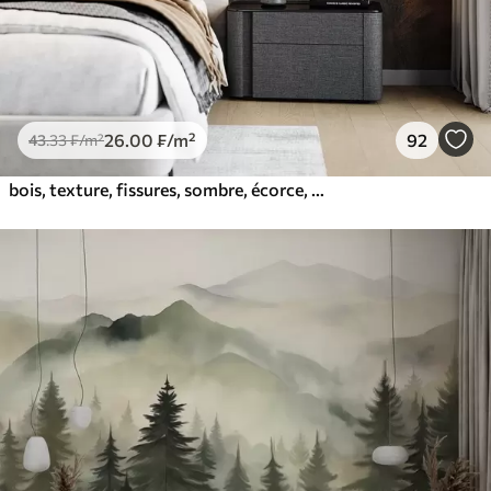
26
.00
₣
/m²
92
43
.33
₣
/m²
bois, texture, fissures, sombre, écorce, surface