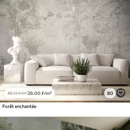
26
.00
₣
/m²
80
43
.33
₣
/m²
Forêt enchantée