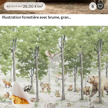
26
.00
₣
/m²
6
43
.33
₣
/m²
Illustration forestière avec brume, grands arbres et sentier