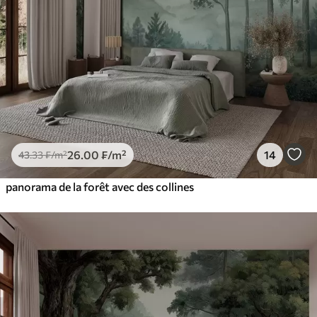
26
.00
₣
/m²
14
43
.33
₣
/m²
panorama de la forêt avec des collines