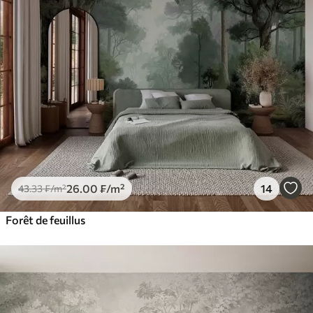
26
.00
₣
/m²
14
43
.33
₣
/m²
Forêt de feuillus