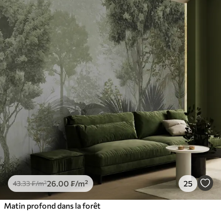
26
.00
₣
/m²
25
43
.33
₣
/m²
Matin profond dans la forêt