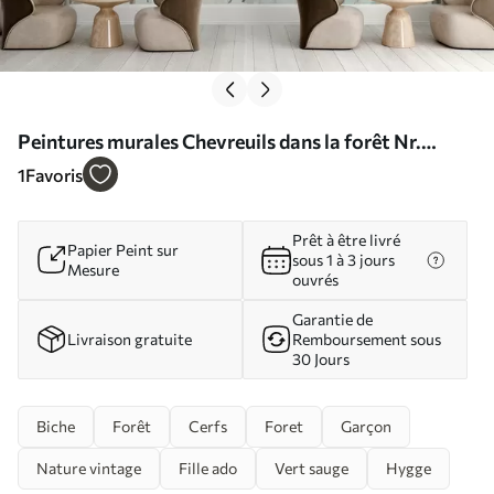
Peintures murales Chevreuils dans la forêt Nr.
u66152
1
Favoris
Prêt à être livré
Papier Peint sur
sous 1 à 3 jours
Mesure
ouvrés
Garantie de
Livraison gratuite
Remboursement sous
30 Jours
Biche
Forêt
Cerfs
Foret
Garçon
Nature vintage
Fille ado
Vert sauge
Hygge