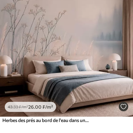
26
.00
₣
/m²
43
.33
₣
/m²
Herbes des prés au bord de l'eau dans un paysage brumeux