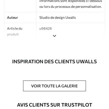
informations sont disponibles ci-dessous
ou lors du processus de personnalisation.
Auteur
Studio de design Uwalls
Article du
u98428
produit
Production
Imprimé sur commande et livré en
rouleaux jusqu’à 50 cm de large.
INSPIRATION DES CLIENTS UWALLS
Options
Vernis protecteur et/ou colle pour
supplémentaires
papier peint disponibles.
Entretien
Nettoyage doux avec une éponge. Les
papiers peints avec Vernis protecteur
VOIR TOUTE LA GALERIE
être nettoyés à l’eau.
Méthode
Application transparente
AVIS CLIENTS SUR TRUSTPILOT
d'application