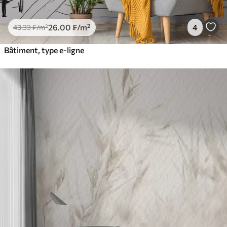
26
.00
₣
/m²
4
43
.33
₣
/m²
Bâtiment, type e-ligne