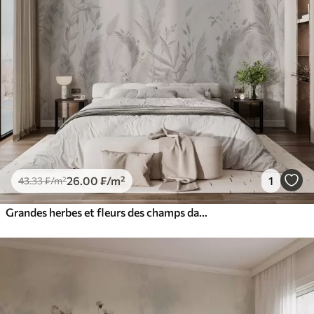
26
.00
₣
/m²
1
43
.33
₣
/m²
Grandes herbes et fleurs des champs dans des couleurs neutres