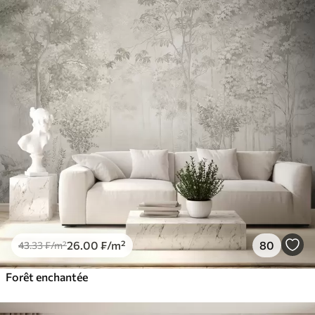
26
.00
₣
/m²
80
43
.33
₣
/m²
Forêt enchantée