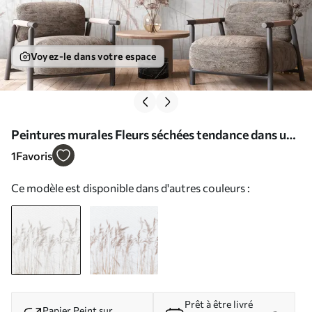
Voyez-le dans votre espace
Peintures murales Fleurs séchées tendance dans un
papier vintage de style bohème Nr. u98428
1
Favoris
Ce modèle est disponible dans d'autres couleurs :
Prêt à être livré
Papier Peint sur