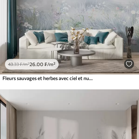
26
.00
₣
/m²
43
.33
₣
/m²
Fleurs sauvages et herbes avec ciel et nuages des Balkans