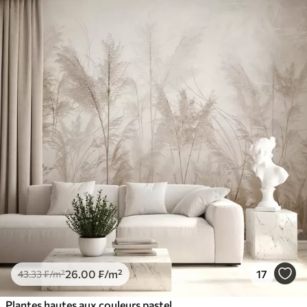
26
.00
₣
/m²
17
43
.33
₣
/m²
Plantes hautes aux couleurs pastel