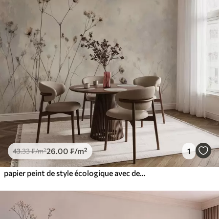
26
.00
₣
/m²
1
43
.33
₣
/m²
papier peint de style écologique avec des plantes sauvages dans des couleurs pastel