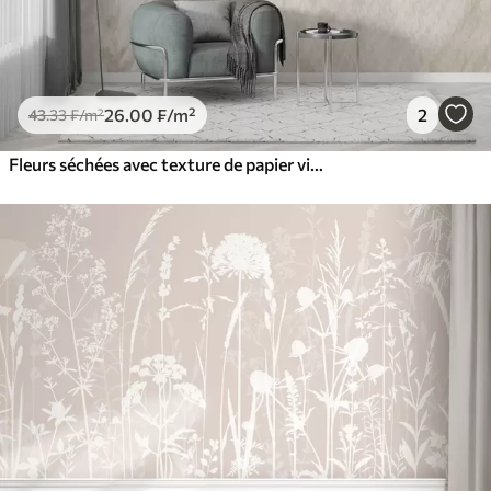
26
.00
₣
/m²
2
43
.33
₣
/m²
Fleurs séchées avec texture de papier vintage