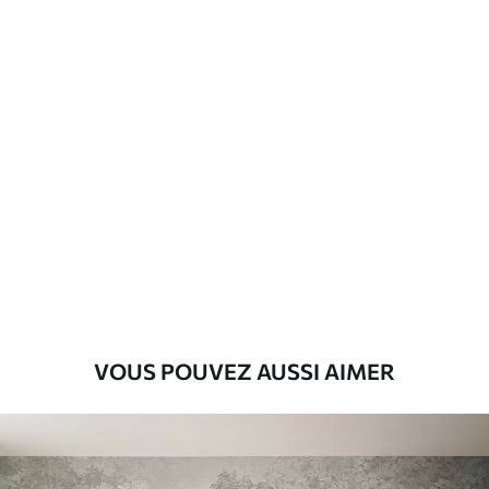
Description des matériaux
Standard
43
.33
26
.00
₣
/m²
Premium
55
.00
33
.00
₣
/m²
Vinyle Premium
63
.33
38
.00
₣
/m²
VOUS POUVEZ AUSSI AIMER
Peel and Stick
80
.00
48
.00
₣
/m²