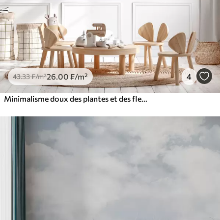
26
.00
₣
/m²
4
43
.33
₣
/m²
Minimalisme doux des plantes et des fleurs des champs