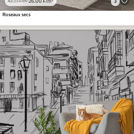
26
.00
₣
/m²
3
43
.33
₣
/m²
Roseaux secs