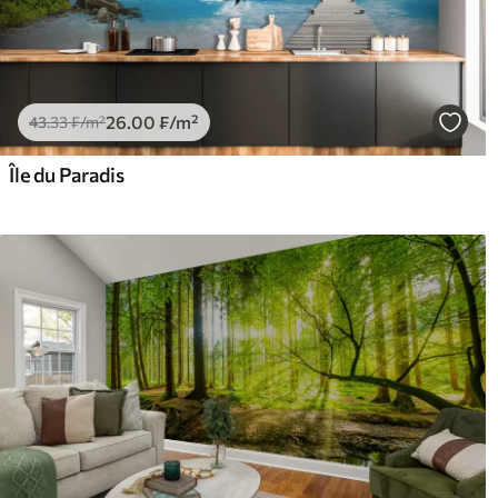
26
.00
₣
/m²
43
.33
₣
/m²
Île du Paradis