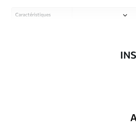
Caractéristiques
Matériau
Choisissez parmi trois maté
pièces et des budgets diffé
disponibles ci-dessous ou lo
IN
Auteur
Studio de design Uwalls
Article du produit
u55775
Production
Imprimé sur commande et liv
Options
Vernis protecteur et/ou coll
supplémentaires
A
Entretien
Nettoyage doux avec une épo
protecteur être nettoyés à l