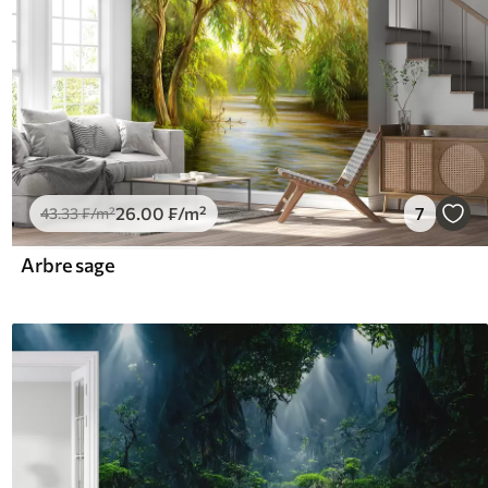
26
.00
₣
/m²
7
43
.33
₣
/m²
Arbre sage