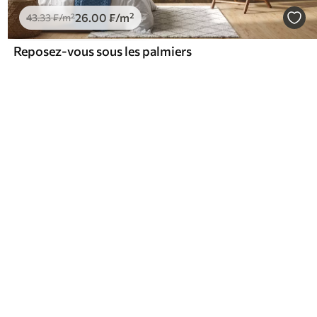
26
.00
₣
/m²
43
.33
₣
/m²
Reposez-vous sous les palmiers