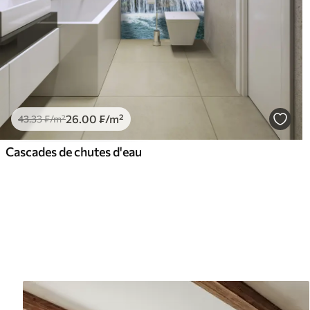
26
.00
₣
/m²
43
.33
₣
/m²
Cascades de chutes d'eau