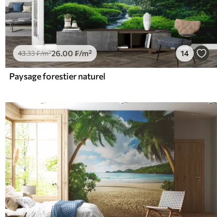
26
.00
₣
/m²
14
43
.33
₣
/m²
Paysage forestier naturel