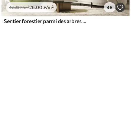
26
.00
₣
/m²
48
43
.33
₣
/m²
Sentier forestier parmi des arbres majestueux, style aquarelle