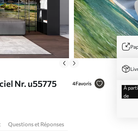
Pap
Liv
ciel Nr. u55775
4
Favoris
à partir
de
t
Questions et Réponses