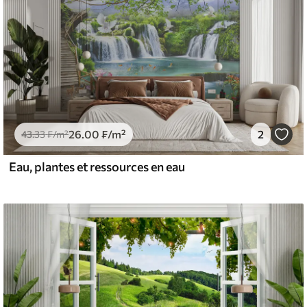
26
.00
₣
/m²
2
43
.33
₣
/m²
Eau, plantes et ressources en eau