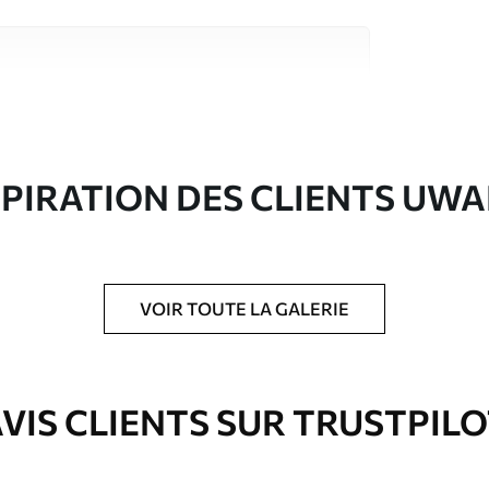
riaux de haute qualité, chacun adapté à des
rents. De plus amples informations sont
rs du processus de personnalisation.
SPIRATION DES CLIENTS UWA
VOIR TOUTE LA GALERIE
ré en rouleaux jusqu’à 50 cm de large.
e pour papier peint disponibles.
VIS CLIENTS SUR TRUSTPIL
nge. Les papiers peints avec Vernis
’eau.