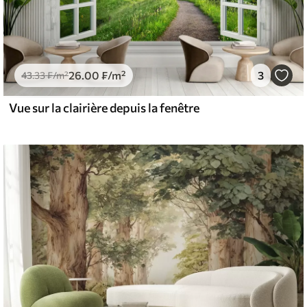
26
.00
₣
/m²
3
43
.33
₣
/m²
Vue sur la clairière depuis la fenêtre