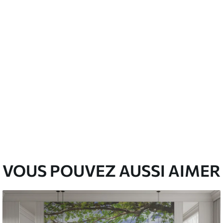
emium
00
33
.00
₣
/m²
l and Stick
00
48
.00
₣
/m²
VOUS POUVEZ AUSSI AIMER