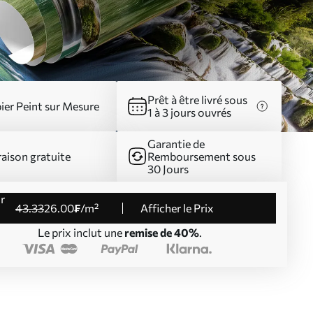
Prêt à être livré sous
ier Peint sur Mesure
1 à 3 jours ouvrés
Garantie de
raison gratuite
Remboursement sous
30 Jours
43
.33
26
.00
₣
/m²
Afficher le Prix
Le prix inclut une
remise de 40%
.