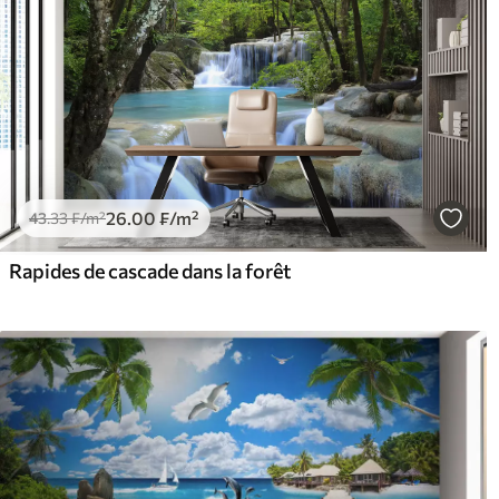
26
.00
₣
/m²
43
.33
₣
/m²
Rapides de cascade dans la forêt