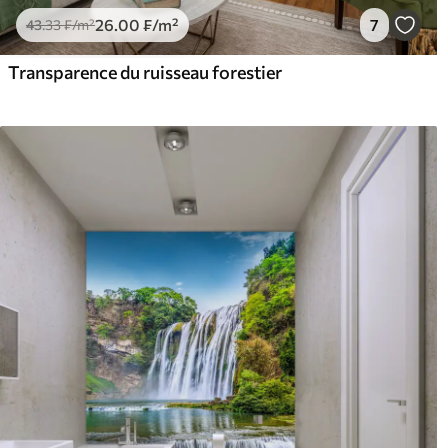
26
.00
₣
/m²
7
43
.33
₣
/m²
Transparence du ruisseau forestier