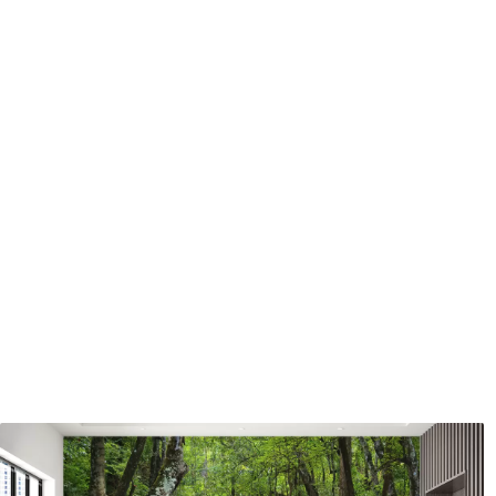
Méthode d'application
Application transparente
Description des matériaux
Standard
Pr
43
.33
55
.
26
.00
₣
/m²
Vinyle Premium
Pee
63
.33
80
.
38
.00
₣
/m²