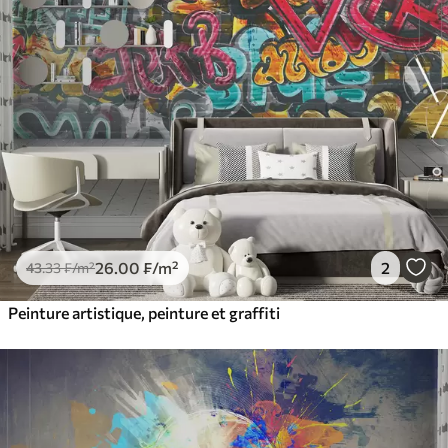
26
.00
₣
/m²
2
43
.33
₣
/m²
Peinture artistique, peinture et graffiti