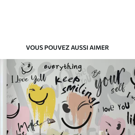
Premium
55
.00
33
.00
₣
/m²
Vinyle Premium
63
.33
38
.00
₣
/m²
VOUS POUVEZ AUSSI AIMER
Peel and Stick
80
.00
48
.00
₣
/m²