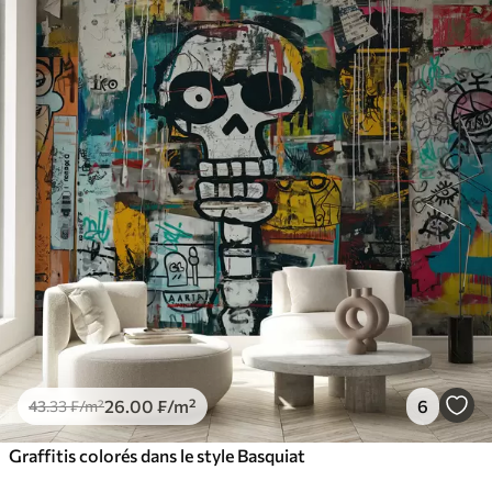
26
.00
₣
/m²
6
43
.33
₣
/m²
Graffitis colorés dans le style Basquiat