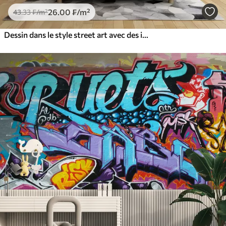
26
.00
₣
/m²
43
.33
₣
/m²
Dessin dans le style street art avec des inscriptions de couleur jaune sur le fond d'un mur en béton