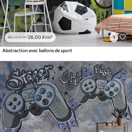
26
.00
₣
/m²
1
43
.33
₣
/m²
Abstraction avec ballons de sport