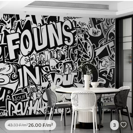
26
.00
₣
/m²
3
43
.33
₣
/m²