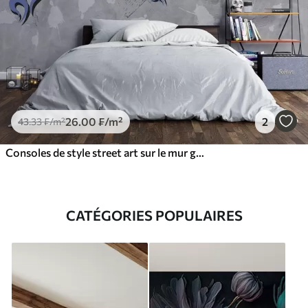
26
.00
₣
/m²
2
43
.33
₣
/m²
Consoles de style street art sur le mur grunge
CATÉGORIES POPULAIRES