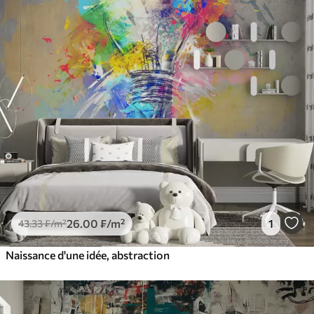
26
.00
₣
/m²
1
43
.33
₣
/m²
Naissance d'une idée, abstraction