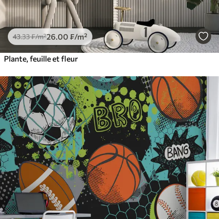
26
.00
₣
/m²
43
.33
₣
/m²
Plante, feuille et fleur