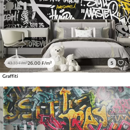
26
.00
₣
/m²
5
43
.33
₣
/m²
Graffiti