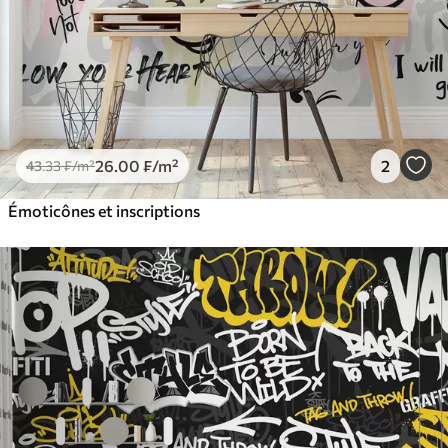
26
.00
₣
/m²
2
43
.33
₣
/m²
Émoticônes et inscriptions