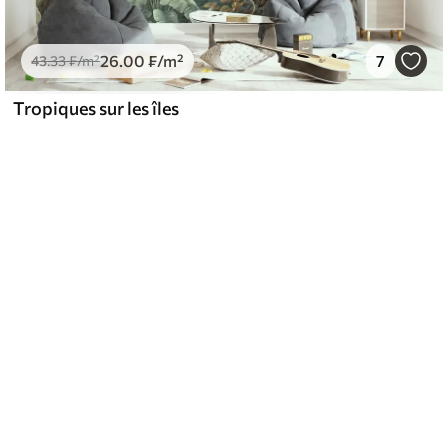
26
.00
₣
/m²
7
43
.33
₣
/m²
Tropiques sur les îles