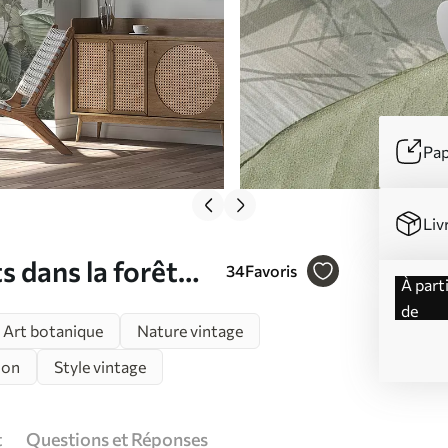
Pap
Liv
 dans la forêt
34
Favoris
à partir
de
Art botanique
Nature vintage
ion
Style vintage
t
Questions et Réponses