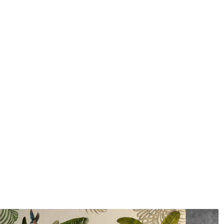
protecteur être nettoyés à l
Méthode d'application
Application transparente
Description des matériaux
Standard
Pr
43
.33
55
.
26
.00
₣
/m²
Vinyle Premium
Pee
63
.33
80
.
38
.00
₣
/m²