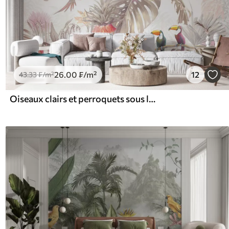
26
.00
₣
/m²
12
43
.33
₣
/m²
Oiseaux clairs et perroquets sous les tropiques