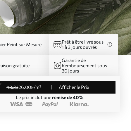
Prêt à être livré sous
ier Peint sur Mesure
1 à 3 jours ouvrés
Garantie de
raison gratuite
Remboursement sous
30 Jours
43
.33
26
.00
₣
/m²
Afficher le Prix
Le prix inclut une
remise de 40%
.