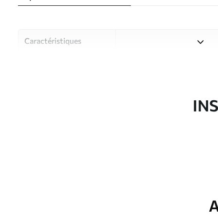
Caractéristiques
Matériau
Choisissez parmi trois maté
pièces et des budgets diffé
disponibles ci-dessous ou lo
IN
Auteur
Studio de design Uwalls
Article du produit
u95693
Production
Imprimé sur commande et liv
Options
Vernis protecteur et/ou coll
supplémentaires
A
Entretien
Nettoyage doux avec une épo