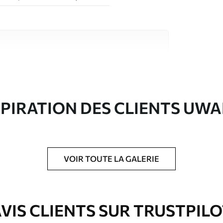
riaux de haute qualité, chacun adapté à des
rents. De plus amples informations sont
rs du processus de personnalisation.
SPIRATION DES CLIENTS UWA
VOIR TOUTE LA GALERIE
ré en rouleaux jusqu’à 50 cm de large.
e pour papier peint disponibles.
VIS CLIENTS SUR TRUSTPIL
nge. Les papiers peints avec Vernis