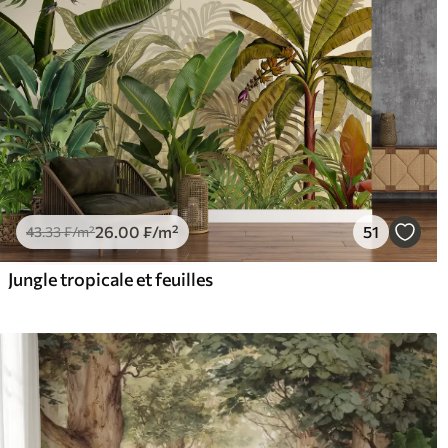
26
.00
₣
/m²
51
43
.33
₣
/m²
Jungle tropicale et feuilles