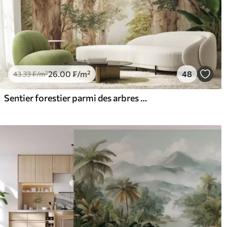
26
.00
₣
/m²
48
43
.33
₣
/m²
Sentier forestier parmi des arbres majestueux, style aquarelle