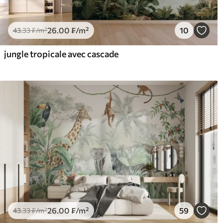
26
.00
₣
/m²
10
43
.33
₣
/m²
jungle tropicale avec cascade
26
.00
₣
/m²
59
43
.33
₣
/m²