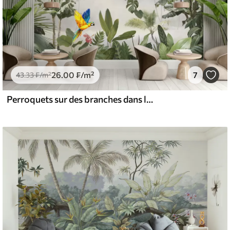
26
.00
₣
/m²
7
43
.33
₣
/m²
Perroquets sur des branches dans la forêt tropicale