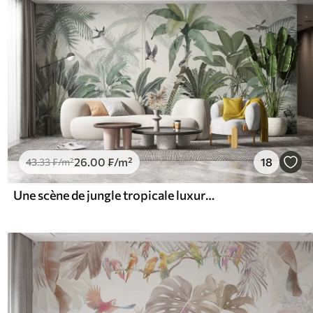
26
.00
₣
/m²
18
43
.33
₣
/m²
Une scène de jungle tropicale luxuriante avec divers palmiers, de grandes feuilles et des fleurs colorées au premier plan