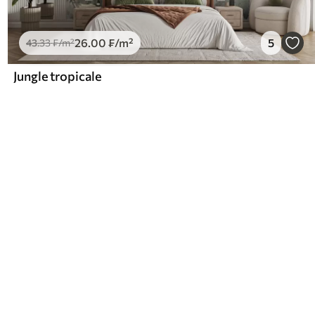
26
.00
₣
/m²
5
43
.33
₣
/m²
Jungle tropicale