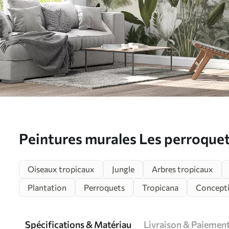
Peintures murales Les perroquets
tropicale Nr. u95693
Oiseaux tropicaux
Jungle
Arbres tropicaux
Plantation
Perroquets
Tropicana
Concept
Spécifications & Matériau
Livraison & Paiemen