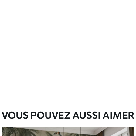
’eau.
emium
00
33
.00
₣
/m²
l and Stick
00
48
.00
₣
/m²
VOUS POUVEZ AUSSI AIMER