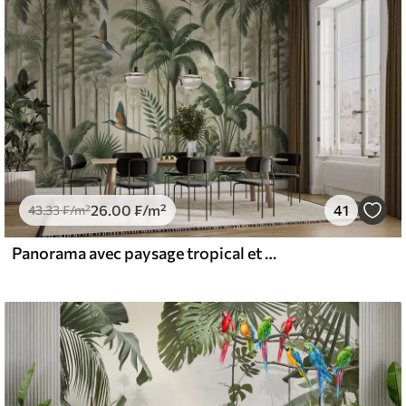
26
.00
₣
/m²
41
43
.33
₣
/m²
Panorama avec paysage tropical et oiseaux