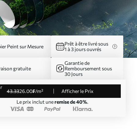
Prêt à être livré sous
ier Peint sur Mesure
1 à 3 jours ouvrés
Garantie de
raison gratuite
Remboursement sous
30 Jours
43
.33
26
.00
₣
/m²
Afficher le Prix
Le prix inclut une
remise de 40%
.