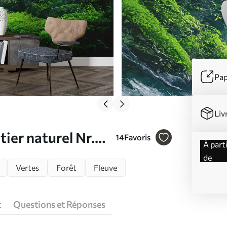
Pap
Liv
ier naturel Nr.
14
Favoris
à partir
de
Vertes
Forêt
Fleuve
t
Questions et Réponses