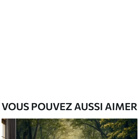
emium
00
33
.00
₣
/m²
l and Stick
00
48
.00
₣
/m²
VOUS POUVEZ AUSSI AIMER