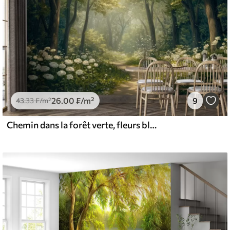
26
.00
₣
/m²
9
43
.33
₣
/m²
Chemin dans la forêt verte, fleurs blanches, lumière du soleil, dessin de style acrylique