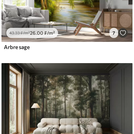
26
.00
₣
/m²
7
43
.33
₣
/m²
Arbre sage