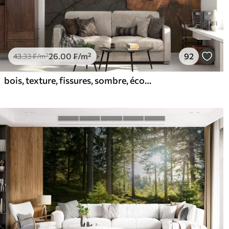
26
.00
₣
/m²
92
43
.33
₣
/m²
bois, texture, fissures, sombre, écorce, surface