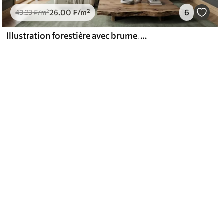
26
.00
₣
/m²
6
43
.33
₣
/m²
Illustration forestière avec brume, grands arbres et sentier