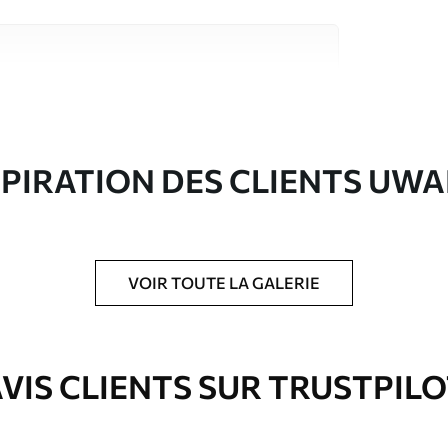
riaux de haute qualité, chacun adapté à des
rents. De plus amples informations sont
rs du processus de personnalisation.
SPIRATION DES CLIENTS UWA
VOIR TOUTE LA GALERIE
ré en rouleaux jusqu’à 50 cm de large.
e pour papier peint disponibles.
VIS CLIENTS SUR TRUSTPIL
nge. Les papiers peints avec Vernis
’eau.