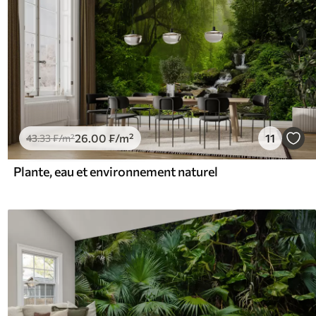
26
.00
₣
/m²
11
43
.33
₣
/m²
Plante, eau et environnement naturel