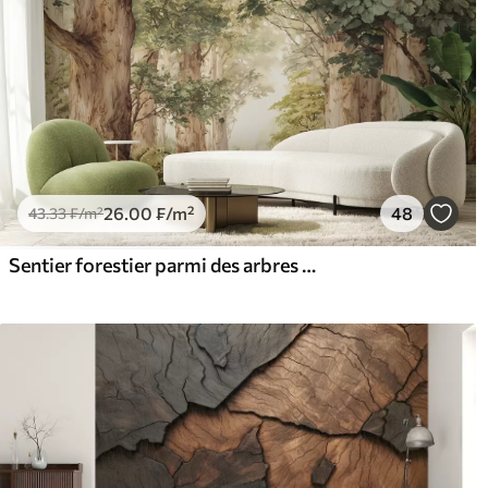
26
.00
₣
/m²
48
43
.33
₣
/m²
Sentier forestier parmi des arbres majestueux, style aquarelle