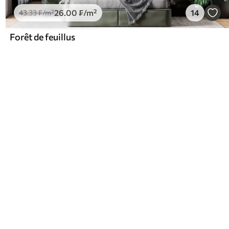
26
.00
₣
/m²
14
43
.33
₣
/m²
Forêt de feuillus