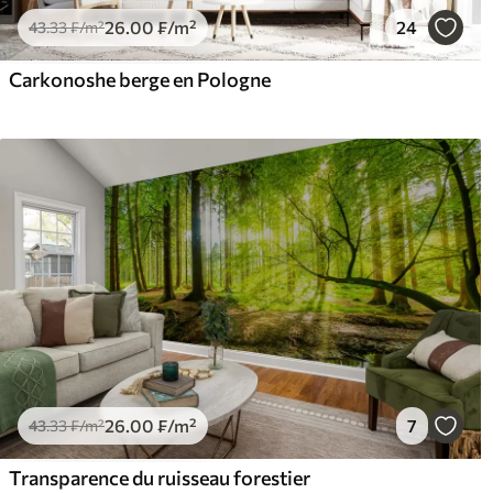
26
.00
₣
/m²
24
43
.33
₣
/m²
Carkonoshe berge en Pologne
26
.00
₣
/m²
7
43
.33
₣
/m²
Transparence du ruisseau forestier