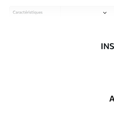
Caractéristiques
Matériau
Choisissez parmi trois maté
pièces et des budgets diffé
disponibles ci-dessous ou lo
IN
Auteur
Studio de design Uwalls
Article du produit
u72430
Production
Imprimé sur commande et liv
Options
Vernis protecteur et/ou coll
supplémentaires
A
Entretien
Nettoyage doux avec une épo
protecteur être nettoyés à l