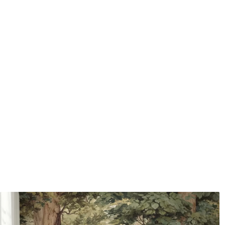
Méthode d'application
Application transparente
Description des matériaux
Standard
Pr
43
.33
55
.
26
.00
₣
/m²
Vinyle Premium
Pee
63
.33
80
.
38
.00
₣
/m²