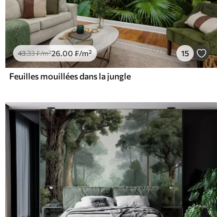
26
.00
₣
/m²
15
43
.33
₣
/m²
Feuilles mouillées dans la jungle