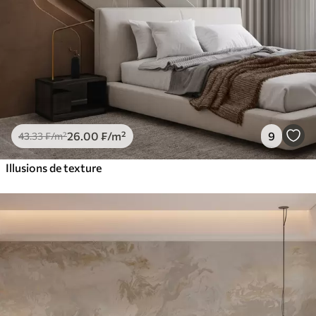
26
.00
₣
/m²
9
43
.33
₣
/m²
Illusions de texture