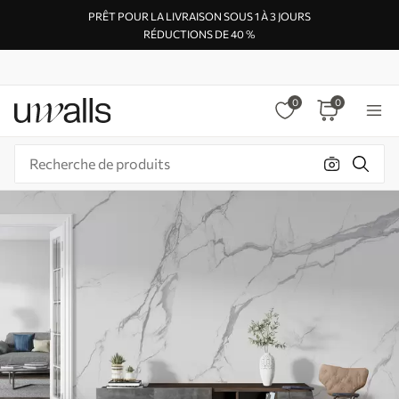
PRÊT POUR LA LIVRAISON SOUS 1 À 3 JOURS
RÉDUCTIONS DE 40 %
0
0