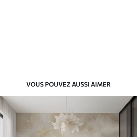
Description des matériaux
Standard
43
.33
26
.00
₣
/m²
Premium
55
.00
33
.00
₣
/m²
Vinyle Premium
VOUS POUVEZ AUSSI AIMER
63
.33
38
.00
₣
/m²
Peel and Stick
80
.00
48
.00
₣
/m²