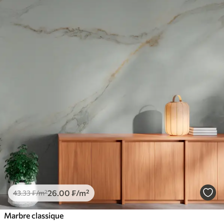
26
.00
₣
/m²
43
.33
₣
/m²
Marbre classique