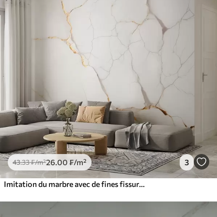
26
.00
₣
/m²
3
43
.33
₣
/m²
Imitation du marbre avec de fines fissures et des veines jaunes