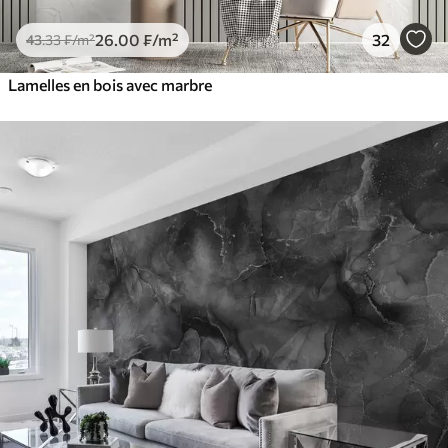
26
.00
₣
/m²
32
43
.33
₣
/m²
Lamelles en bois avec marbre