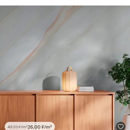
26
.00
₣
/m²
43
.33
₣
/m²