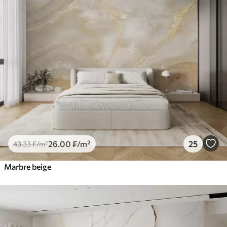
26
.00
₣
/m²
25
43
.33
₣
/m²
Marbre beige