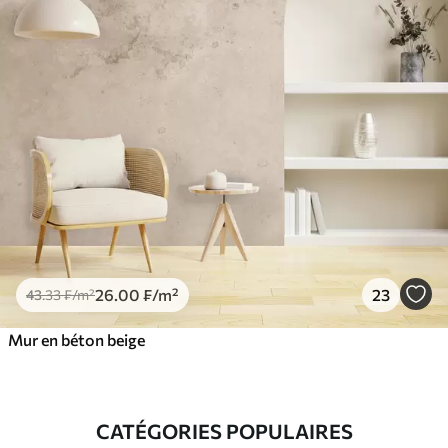
26
.00
₣
/m²
23
43
.33
₣
/m²
Mur en béton beige
CATÉGORIES POPULAIRES