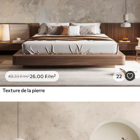
26
.00
₣
/m²
22
43
.33
₣
/m²
Texture de la pierre