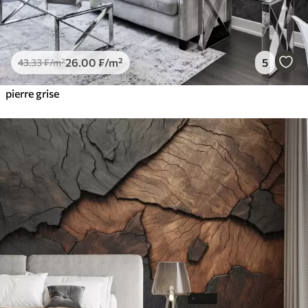
26
.00
₣
/m²
5
43
.33
₣
/m²
pierre grise