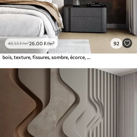
26
.00
₣
/m²
92
43
.33
₣
/m²
bois, texture, fissures, sombre, écorce, surface