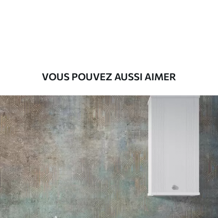
Premium
55
.00
33
.00
₣
/m²
Vinyle Premium
63
.33
38
.00
₣
/m²
VOUS POUVEZ AUSSI AIMER
Peel and Stick
80
.00
48
.00
₣
/m²