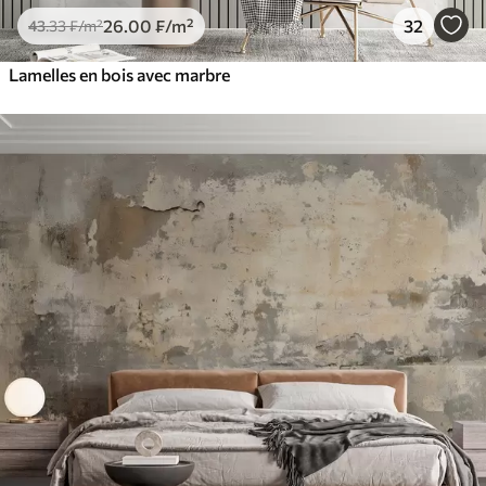
26
.00
₣
/m²
32
43
.33
₣
/m²
Lamelles en bois avec marbre