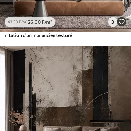
26
.00
₣
/m²
3
43
.33
₣
/m²
imitation d'un mur ancien texturé