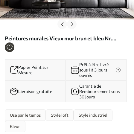
Peintures murales Vieux mur brun et bleu Nr.
u59478
Prêt à être livré
Papier Peint sur
sous 1 à 3 jours
Mesure
ouvrés
Garantie de
Livraison gratuite
Remboursement sous
30 Jours
Use par le temps
Style loft
Style industriel
Bleue