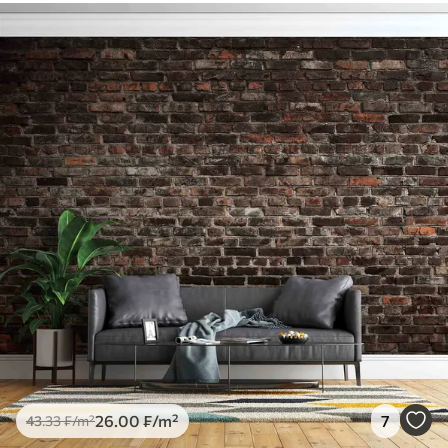
26
.00
₣
/m²
7
43
.33
₣
/m²