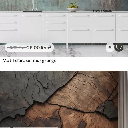
26
.00
₣
/m²
6
43
.33
₣
/m²
Motif d'arc sur mur grunge