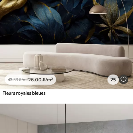
26
.00
₣
/m²
25
43
.33
₣
/m²
Fleurs royales bleues