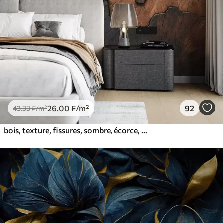
26
.00
₣
/m²
92
43
.33
₣
/m²
bois, texture, fissures, sombre, écorce, surface