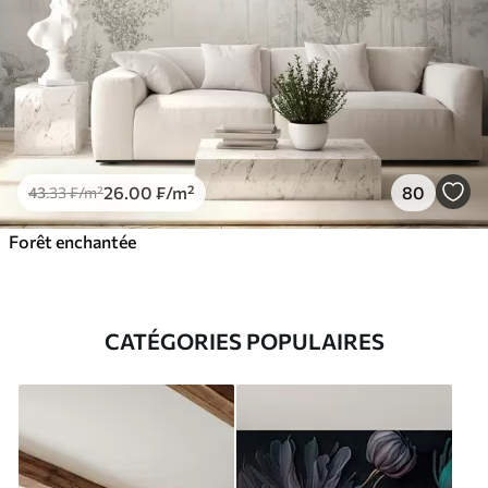
26
.00
₣
/m²
80
43
.33
₣
/m²
Forêt enchantée
CATÉGORIES POPULAIRES