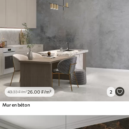
26
.00
₣
/m²
2
43
.33
₣
/m²
Mur en béton