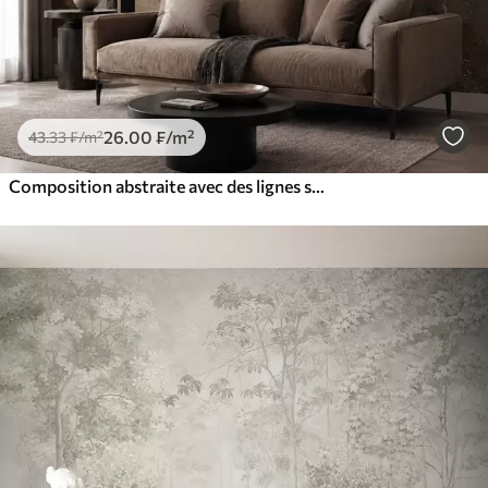
26
.00
₣
/m²
43
.33
₣
/m²
Composition abstraite avec des lignes sombres et des textures