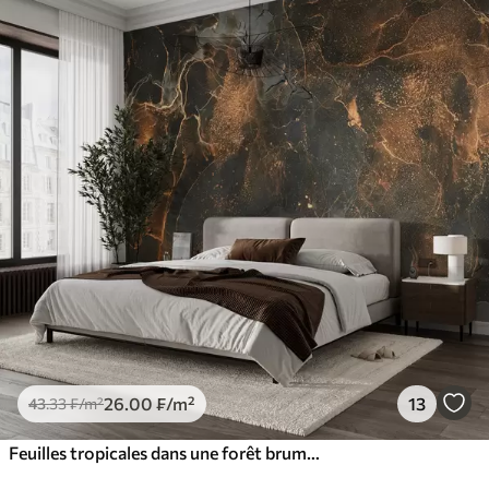
26
.00
₣
/m²
13
43
.33
₣
/m²
Feuilles tropicales dans une forêt brumeuse