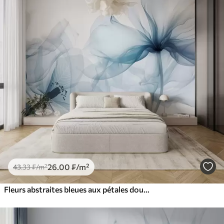
26
.00
₣
/m²
43
.33
₣
/m²
Fleurs abstraites bleues aux pétales doux et translucides et aux détails délicats, sur fond blanc