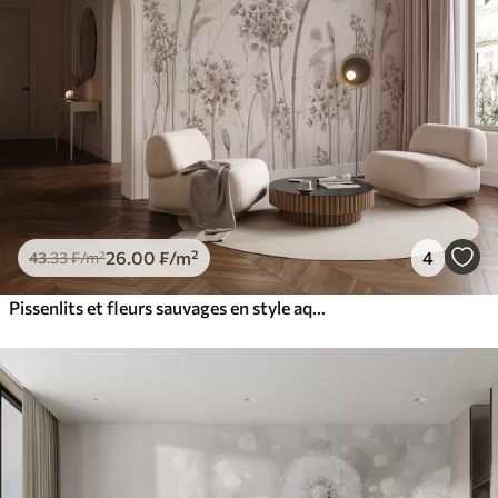
26
.00
₣
/m²
4
43
.33
₣
/m²
Pissenlits et fleurs sauvages en style aquarelle