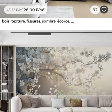
26
.00
₣
/m²
92
43
.33
₣
/m²
bois, texture, fissures, sombre, écorce, surface