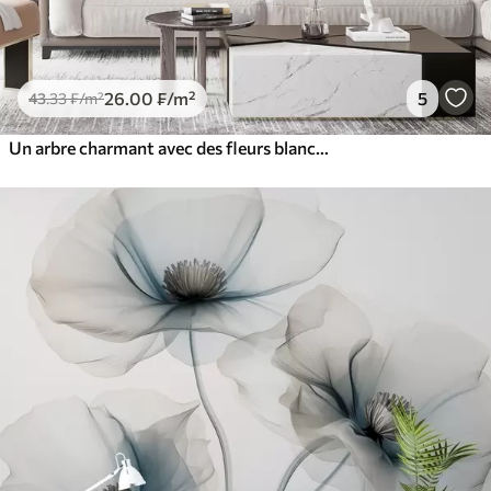
26
.00
₣
/m²
5
43
.33
₣
/m²
Un arbre charmant avec des fleurs blanches sur fond de nuages dans un style intéressant aux couleurs chaudes et délicates