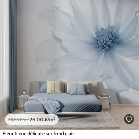
26
.00
₣
/m²
43
.33
₣
/m²
Fleur bleue délicate sur fond clair