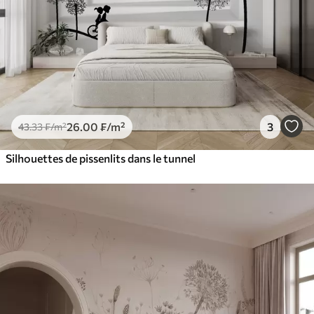
26
.00
₣
/m²
3
43
.33
₣
/m²
Silhouettes de pissenlits dans le tunnel