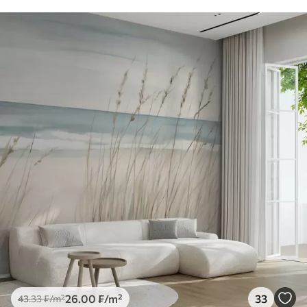
26
.00
₣
/m²
33
43
.33
₣
/m²