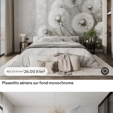
26
.00
₣
/m²
43
.33
₣
/m²
Pissenlits aériens sur fond monochrome