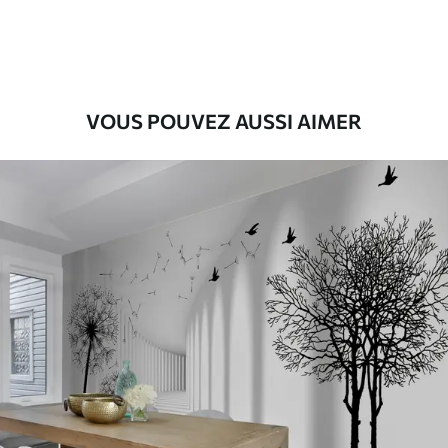
55
.00
33
.00
₣
/m²
Vinyle Premium
63
.33
38
.00
₣
/m²
VOUS POUVEZ AUSSI AIMER
Peel and Stick
80
.00
48
.00
₣
/m²