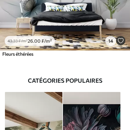
26
.00
₣
/m²
14
43
.33
₣
/m²
Fleurs éthérées
CATÉGORIES POPULAIRES