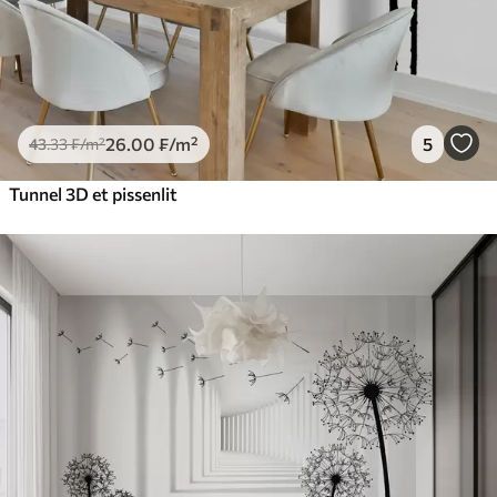
26
.00
₣
/m²
5
43
.33
₣
/m²
Tunnel 3D et pissenlit