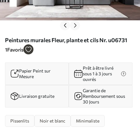
Peintures murales Fleur, plante et cils Nr. u06731
1
Favoris
Prêt à être livré
Papier Peint sur
sous 1 à 3 jours
Mesure
ouvrés
Garantie de
Livraison gratuite
Remboursement sous
30 Jours
Pissenlits
Noir et blanc
Minimaliste