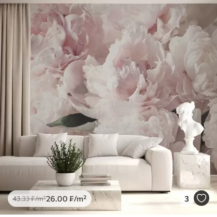
26
.00
₣
/m²
3
43
.33
₣
/m²