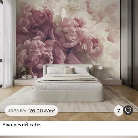
26
.00
₣
/m²
7
43
.33
₣
/m²
Pivoines délicates