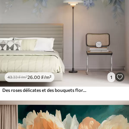
26
.00
₣
/m²
1
43
.33
₣
/m²
Des roses délicates et des bouquets floraux dans une composition botanique d'inspiration porcelaine, avec des pétales superposés aux contours doux et des feuilles fluides et élégantes