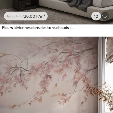
26
.00
₣
/m²
10
43
.33
₣
/m²
Fleurs aériennes dans des tons chauds sur un fond de feuilles