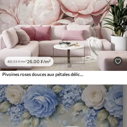
26
.00
₣
/m²
43
.33
₣
/m²
Pivoines roses douces aux pétales délicats sur un fond vintage légèrement texturé