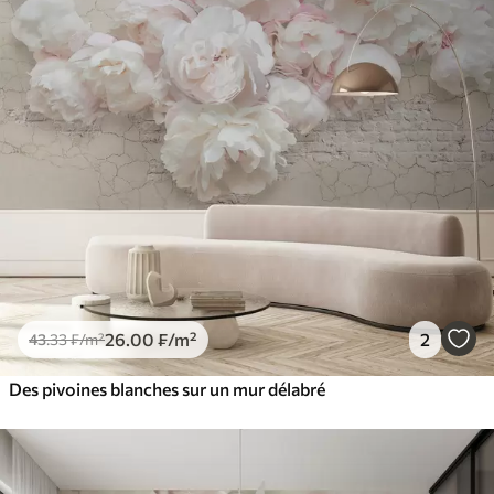
26
.00
₣
/m²
2
43
.33
₣
/m²
Des pivoines blanches sur un mur délabré