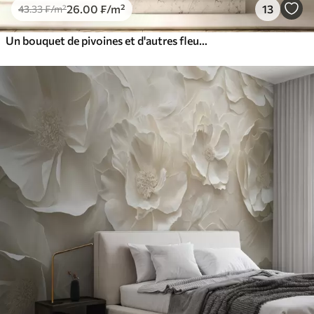
26
.00
₣
/m²
13
43
.33
₣
/m²
Un bouquet de pivoines et d'autres fleurs luxuriantes aux couleurs pastel sur un fond doux et flou