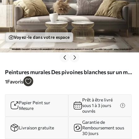
Voyez-le dans votre espace
Peintures murales Des pivoines blanches sur un mur
de briques Nr. u59598
1
Favoris
Prêt à être livré
Papier Peint sur
sous 1 à 3 jours
Mesure
ouvrés
Garantie de
Livraison gratuite
Remboursement sous
30 Jours