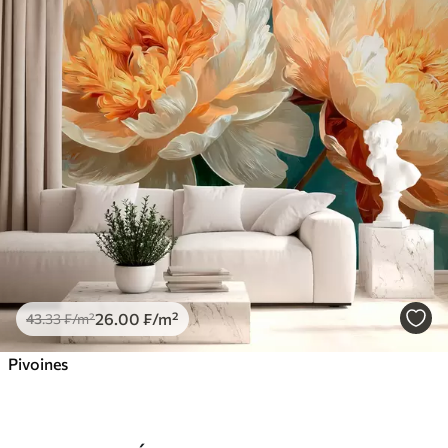
26
.00
₣
/m²
43
.33
₣
/m²
Pivoines