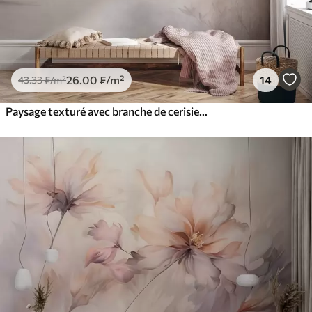
26
.00
₣
/m²
14
43
.33
₣
/m²
Paysage texturé avec branche de cerisier en fleurs, feuilles roses, arrière-plan doux et brumeux