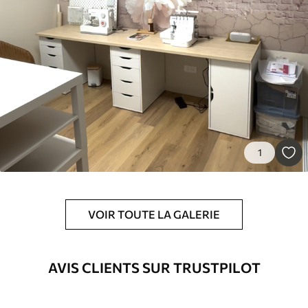
Standard
43
.33
26
.00
₣
/m²
Premium
55
.00
33
.00
₣
/m²
Vinyle Premium
1
63
.33
38
.00
₣
/m²
Peel and Stick
VOIR TOUTE LA GALERIE
80
.00
48
.00
₣
/m²
AVIS CLIENTS SUR TRUSTPILOT