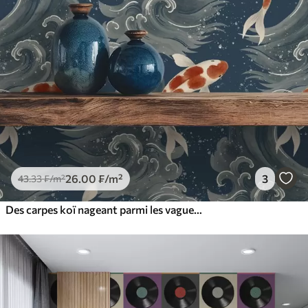
26
.00
₣
/m²
3
43
.33
₣
/m²
Des carpes koï nageant parmi les vagues spectaculaires de l'océan