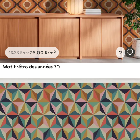
26
.00
₣
/m²
2
43
.33
₣
/m²
Motif rétro des années 70