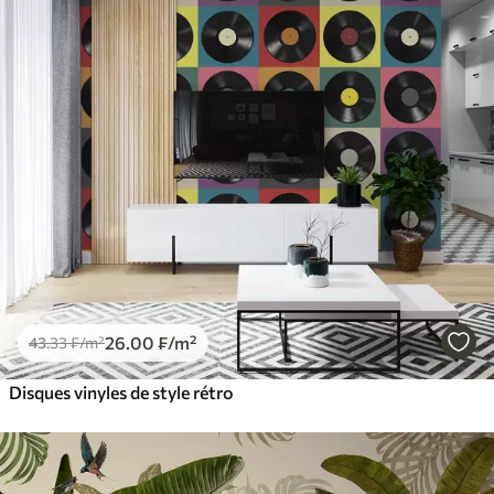
26
.00
₣
/m²
43
.33
₣
/m²
Disques vinyles de style rétro