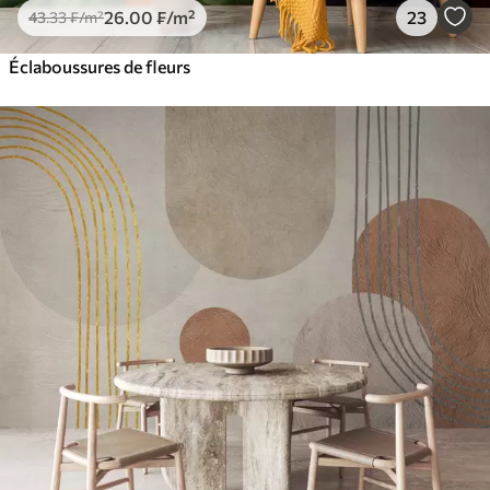
26
.00
₣
/m²
23
43
.33
₣
/m²
Éclaboussures de fleurs