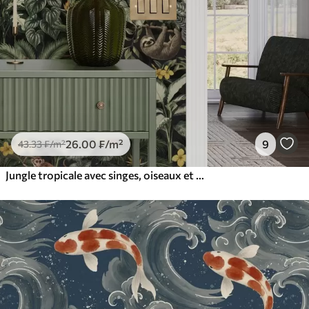
26
.00
₣
/m²
9
43
.33
₣
/m²
Jungle tropicale avec singes, oiseaux et feuillage dense