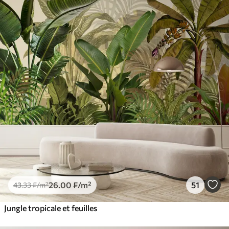
26
.00
₣
/m²
51
43
.33
₣
/m²
Jungle tropicale et feuilles