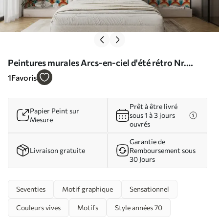
Peintures murales Arcs-en-ciel d'été rétro Nr.
u51624
1
Favoris
Prêt à être livré
Papier Peint sur
sous 1 à 3 jours
Mesure
ouvrés
Garantie de
Livraison gratuite
Remboursement sous
30 Jours
Seventies
Motif graphique
Sensationnel
Couleurs vives
Motifs
Style années 70