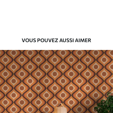
Premium
55
.00
33
.00
₣
/m²
Vinyle Premium
63
.33
38
.00
₣
/m²
VOUS POUVEZ AUSSI AIMER
Peel and Stick
80
.00
48
.00
₣
/m²