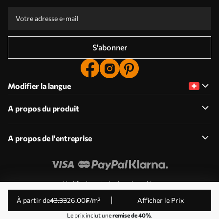
S'abonner
Modifier la langue
A propos du produit
A propos de l'entreprise
Modifier les autorisations de cookies
© 2011-2026 Uwalls . Tous droits réservés. Exploité par
à partir de
43
.33
26
.00
₣
/m²
Afficher le Prix
KLW Sp. z o.o. Numéro de TVA : PL9223057591.
Le prix inclut une
remise de 40%
.