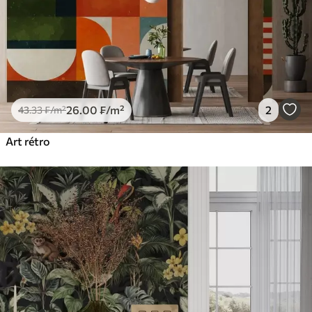
26
.00
₣
/m²
2
43
.33
₣
/m²
Art rétro