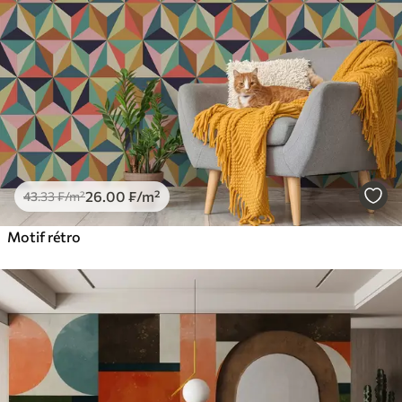
26
.00
₣
/m²
43
.33
₣
/m²
Motif rétro