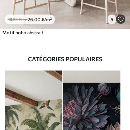
26
.00
₣
/m²
5
43
.33
₣
/m²
Motif boho abstrait
CATÉGORIES POPULAIRES