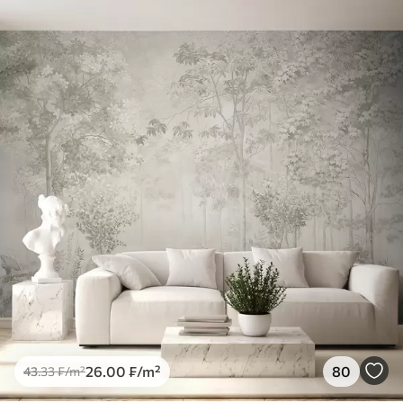
26
.00
₣
/m²
80
43
.33
₣
/m²