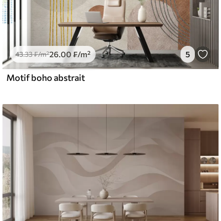
26
.00
₣
/m²
5
43
.33
₣
/m²
Motif boho abstrait