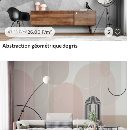
26
.00
₣
/m²
5
43
.33
₣
/m²
Abstraction géométrique de gris