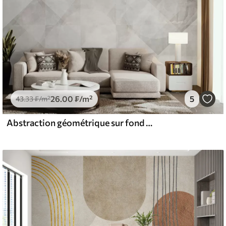
26
.00
₣
/m²
5
43
.33
₣
/m²
Abstraction géométrique sur fond de marbre aux couleurs pastel