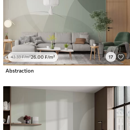
26
.00
₣
/m²
17
43
.33
₣
/m²
Abstraction