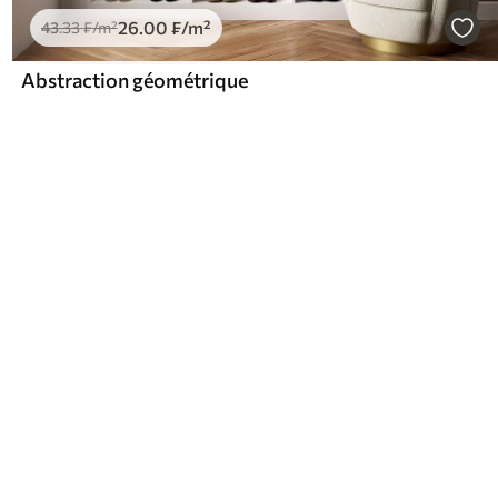
26
.00
₣
/m²
43
.33
₣
/m²
Abstraction géométrique