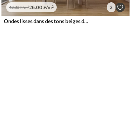
26
.00
₣
/m²
2
43
.33
₣
/m²
Ondes lisses dans des tons beiges doux en style aquarelle