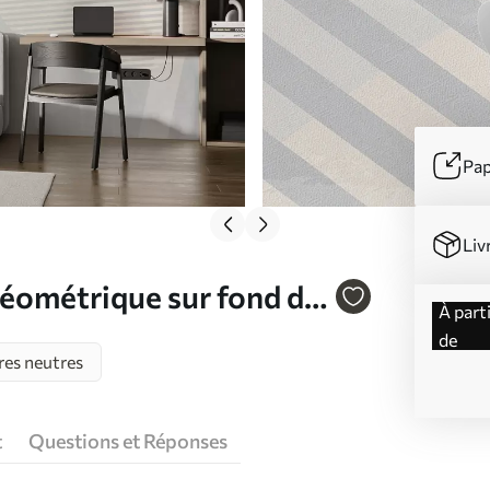
Pap
Liv
géométrique sur fond de
à partir
u95373
de
res neutres
t
Questions et Réponses