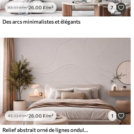
26
.00
₣
/m²
7
43
.33
₣
/m²
Des arcs minimalistes et élégants
26
.00
₣
/m²
1
43
.33
₣
/m²
Relief abstrait orné de lignes ondulées fluides