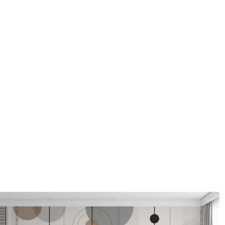
Entretien
Nettoyage doux avec une épo
protecteur être nettoyés à l
Méthode d'application
Application transparente
Description des matériaux
Standard
Pr
43
.33
55
.
26
.00
₣
/m²
Vinyle Premium
Pee
63
.33
80
.
38
.00
₣
/m²