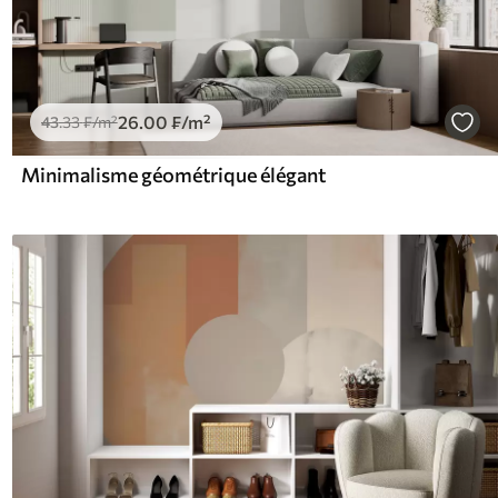
26
.00
₣
/m²
43
.33
₣
/m²
Minimalisme géométrique élégant