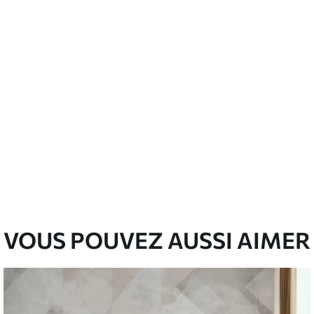
nge. Les papiers peints avec Vernis
’eau.
emium
00
33
.00
₣
/m²
l and Stick
00
48
.00
₣
/m²
VOUS POUVEZ AUSSI AIMER