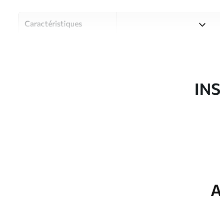
Caractéristiques
Matériau
Choisissez parmi trois maté
pièces et des budgets diffé
disponibles ci-dessous ou lo
IN
Auteur
Studio de design Uwalls
Article du produit
u95373
Finition
Semi-mate
Production
Imprimé sur commande et liv
A
Options
Vernis protecteur et/ou coll
supplémentaires