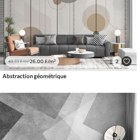
26
.00
₣
/m²
2
43
.33
₣
/m²
Abstraction géométrique