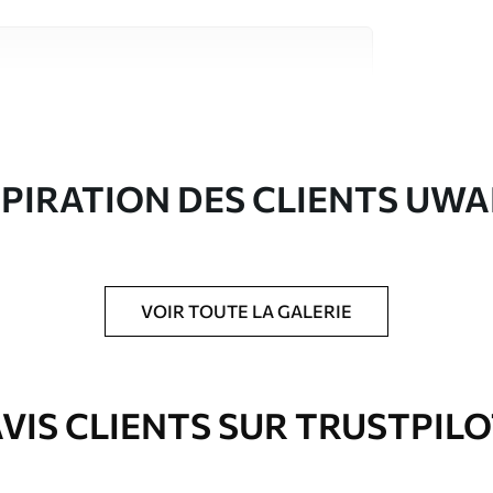
riaux de haute qualité, chacun adapté à des
rents. De plus amples informations sont
rs du processus de personnalisation.
SPIRATION DES CLIENTS UWA
VOIR TOUTE LA GALERIE
ré en rouleaux jusqu’à 50 cm de large.
VIS CLIENTS SUR TRUSTPIL
e pour papier peint disponibles.