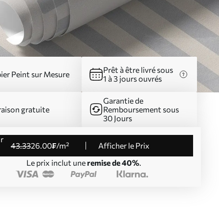
Prêt à être livré sous
ier Peint sur Mesure
1 à 3 jours ouvrés
Garantie de
raison gratuite
Remboursement sous
30 Jours
43
.33
26
.00
₣
/m²
Afficher le Prix
Le prix inclut une
remise de 40%
.