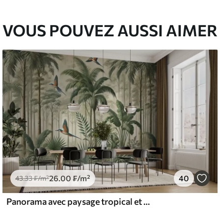
l and Stick
00
48
.00
₣
/m²
VOUS POUVEZ AUSSI AIMER
26
.00
₣
/m²
40
43
.33
₣
/m²
Panorama avec paysage tropical et oiseaux