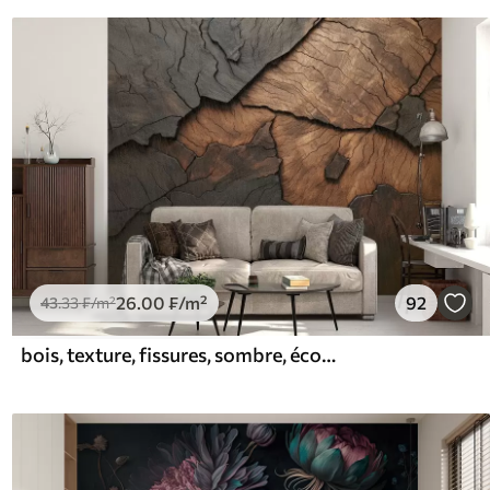
26
.00
₣
/m²
92
43
.33
₣
/m²
bois, texture, fissures, sombre, écorce, surface