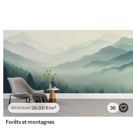
26
.00
₣
/m²
36
43
.33
₣
/m²
Forêts et montagnes