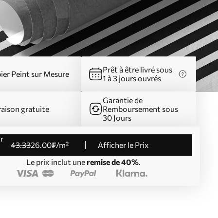
Prêt à être livré sous
ier Peint sur Mesure
1 à 3 jours ouvrés
Garantie de
raison gratuite
Remboursement sous
30 Jours
43
.33
26
.00
₣
/m²
Afficher le Prix
Le prix inclut une
remise de 40%
.