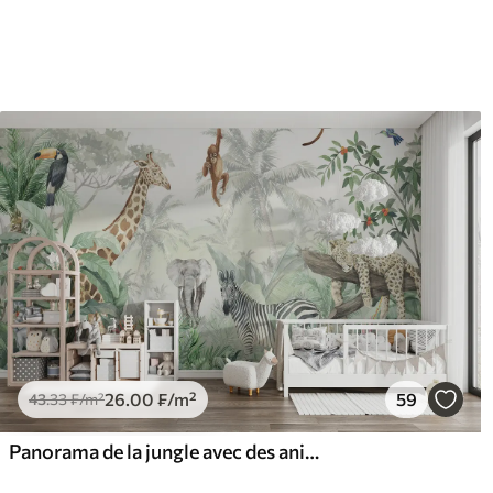
Vinyle Premium
Pee
63
.33
80
.
38
.00
₣
/m²
26
.00
₣
/m²
59
43
.33
₣
/m²
Panorama de la jungle avec des animaux