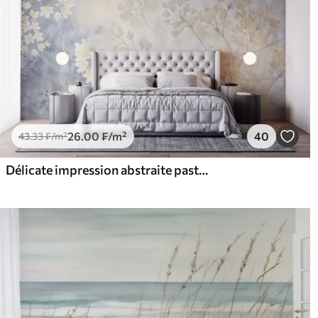
26
.00
₣
/m²
40
43
.33
₣
/m²
Délicate impression abstraite pastel de fleurs blanches sur fond flou, douce et éthérée