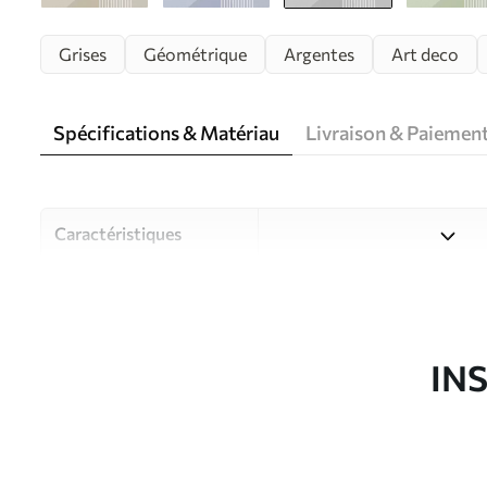
Grises
Géométrique
Argentes
Art deco
Spécifications & Matériau
Livraison & Paiemen
Caractéristiques
Matériau
Choisissez parmi trois maté
pièces et des budgets diffé
disponibles ci-dessous ou lo
IN
Auteur
Studio de design Uwalls
Article du produit
u74075v2