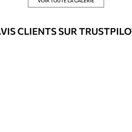
VOIR TOUTE LA GALERIE
ré en rouleaux jusqu’à 50 cm de large.
VIS CLIENTS SUR TRUSTPIL
e pour papier peint disponibles.
nge. Les papiers peints avec Vernis
’eau.
emium
00
33
.00
₣
/m²