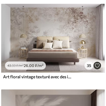
26
.00
₣
/m²
35
43
.33
₣
/m²
Art floral vintage texturé avec des illustrations délicates de fleurs et de feuilles de jardin dessinées, dans des tons pastel beige et sépia doux