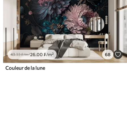
26
.00
₣
/m²
68
43
.33
₣
/m²
Couleur de la lune