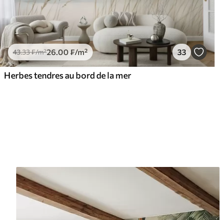
26
.00
₣
/m²
33
43
.33
₣
/m²
Herbes tendres au bord de la mer