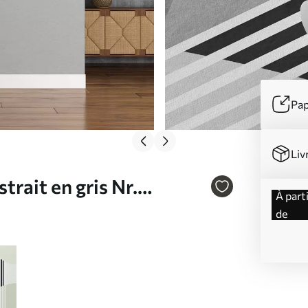
Pap
Liv
trait en gris Nr.
à partir
de