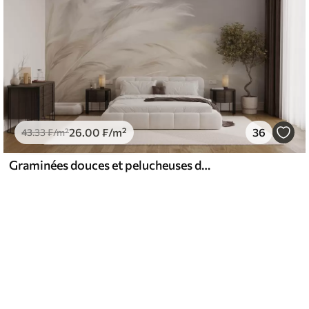
26
.00
₣
/m²
36
43
.33
₣
/m²
Graminées douces et pelucheuses dans les tons beige et gris