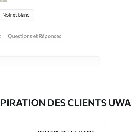
Noir et blanc
t
Questions et Réponses
riaux de haute qualité, chacun adapté à des
rents. De plus amples informations sont
rs du processus de personnalisation.
SPIRATION DES CLIENTS UWA