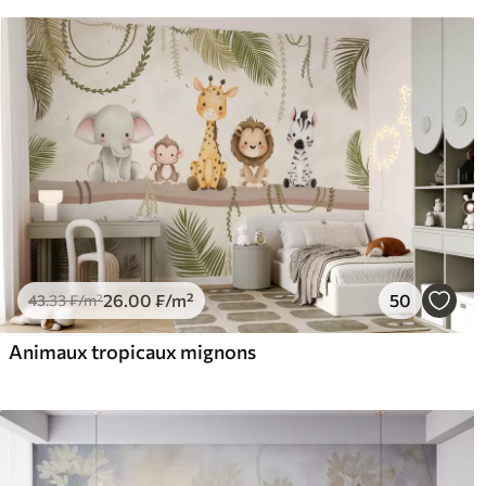
26
.00
₣
/m²
50
43
.33
₣
/m²
Animaux tropicaux mignons