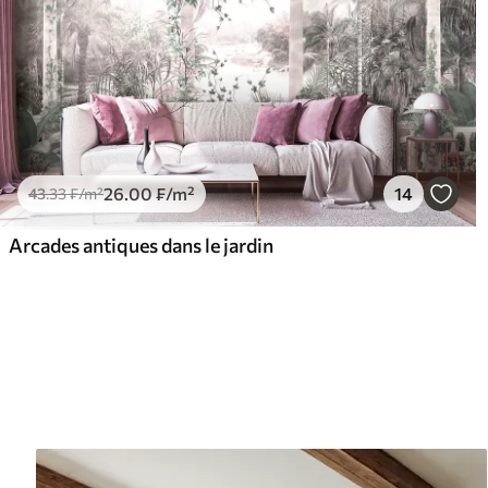
26
.00
₣
/m²
14
43
.33
₣
/m²
Arcades antiques dans le jardin