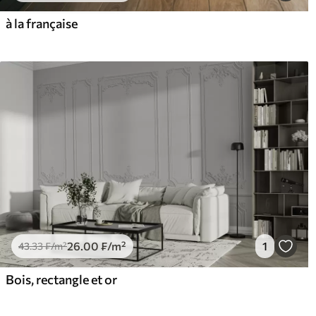
à la française
26
.00
₣
/m²
1
43
.33
₣
/m²
Bois, rectangle et or