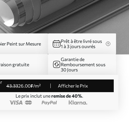
Prêt à être livré sous
ier Peint sur Mesure
1 à 3 jours ouvrés
Garantie de
raison gratuite
Remboursement sous
30 Jours
43
.33
26
.00
₣
/m²
Afficher le Prix
Le prix inclut une
remise de 40%
.