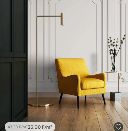
26
.00
₣
/m²
43
.33
₣
/m²