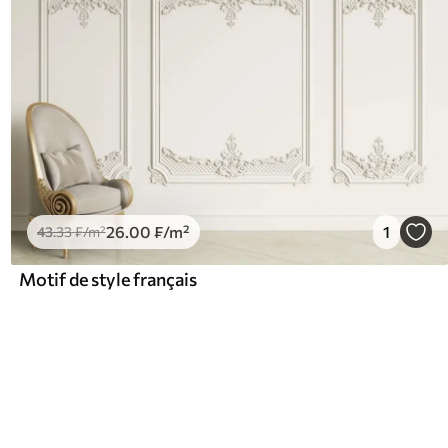
26
.00
₣
/m²
1
43
.33
₣
/m²
Motif de style français