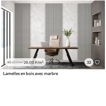
26
.00
₣
/m²
32
43
.33
₣
/m²
Lamelles en bois avec marbre