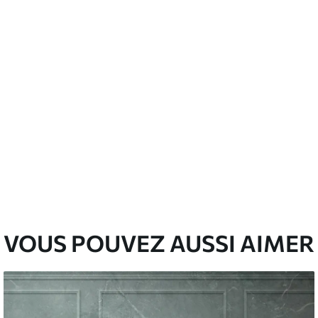
emium
00
33
.00
₣
/m²
l and Stick
00
48
.00
₣
/m²
VOUS POUVEZ AUSSI AIMER