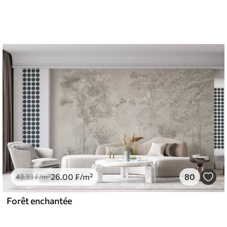
26
.00
₣
/m²
80
43
.33
₣
/m²
Forêt enchantée