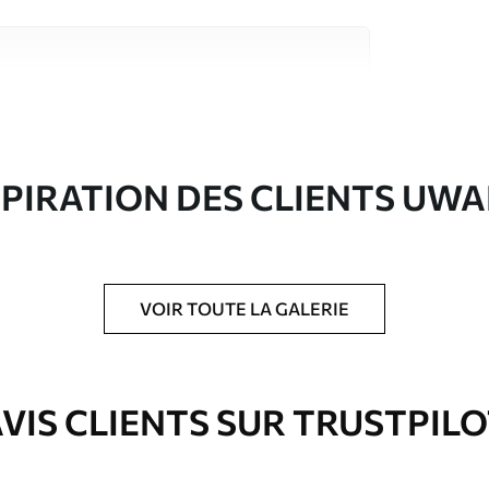
riaux de haute qualité, chacun adapté à des
rents. De plus amples informations sont
rs du processus de personnalisation.
SPIRATION DES CLIENTS UWA
VOIR TOUTE LA GALERIE
ré en rouleaux jusqu’à 50 cm de large.
e pour papier peint disponibles.
VIS CLIENTS SUR TRUSTPIL
nge. Les papiers peints avec Vernis
’eau.