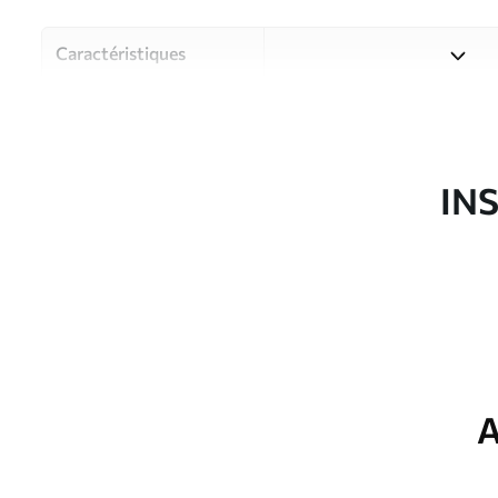
Caractéristiques
Matériau
Choisissez parmi trois maté
pièces et des budgets diffé
disponibles ci-dessous ou lo
IN
Auteur
Studio de design Uwalls
Article du produit
u97366
Production
Imprimé sur commande et liv
Options
Vernis protecteur et/ou coll
supplémentaires
A
Entretien
Nettoyage doux avec une épo
protecteur être nettoyés à l