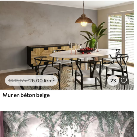
26
.00
₣
/m²
23
43
.33
₣
/m²
Mur en béton beige