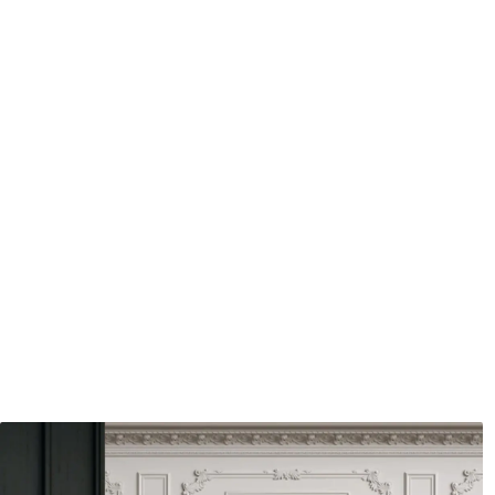
Méthode d'application
Application transparente
Description des matériaux
Standard
Pr
43
.33
55
.
26
.00
₣
/m²
Vinyle Premium
Pee
63
.33
80
.
38
.00
₣
/m²