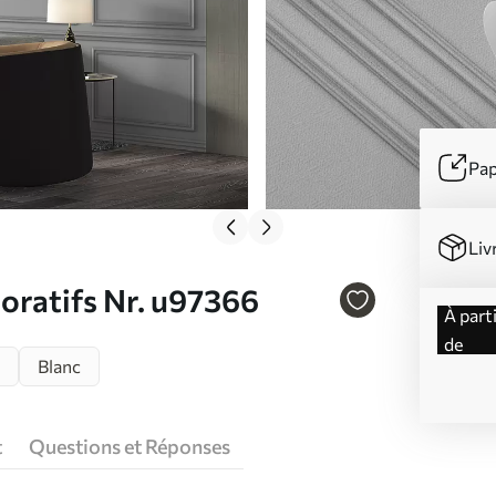
Pap
Liv
oratifs Nr. u97366
à partir
de
Blanc
t
Questions et Réponses