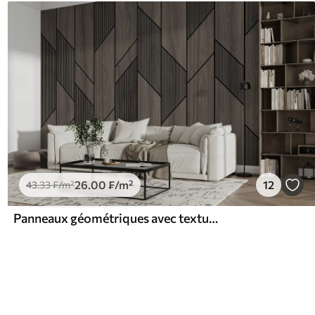
26
.00
₣
/m²
12
43
.33
₣
/m²
Panneaux géométriques avec texture bois