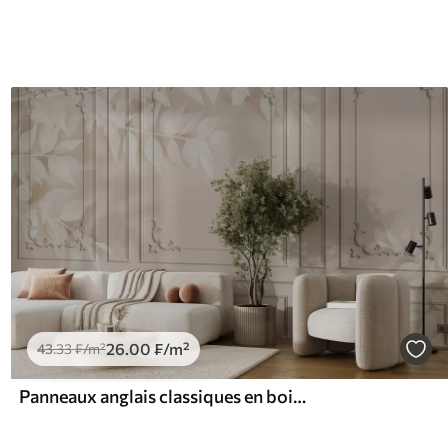
26
.00
₣
/m²
43
.33
₣
/m²
Panneaux anglais classiques en boiserie avec feuilles