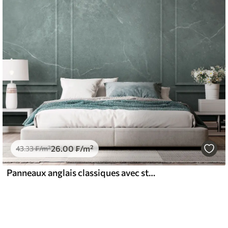
26
.00
₣
/m²
43
.33
₣
/m²
Panneaux anglais classiques avec structure en marbre de Boiserie