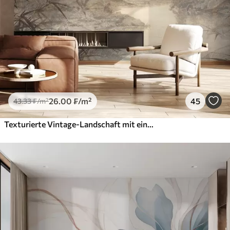
26
.00
₣
/m²
45
43
.33
₣
/m²
Texturierte Vintage-Landschaft mit einem Baum in der Nähe von Fluss und einem bewölkten Himmel, Natur Kunst in Sepia-Tönen