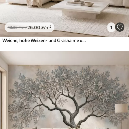
26
.00
₣
/m²
1
43
.33
₣
/m²
Weiche, hohe Weizen- und Grashalme unter einem bewölkten Himmel