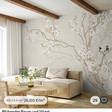
26
.00
₣
/m²
29
43
.33
₣
/m²
Blühender Baum und Vögel