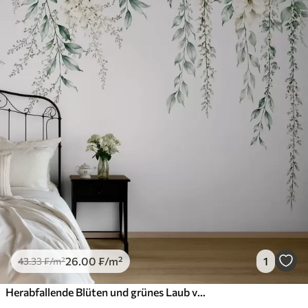
26
.00
₣
/m²
1
43
.33
₣
/m²
Herabfallende Blüten und grünes Laub vor hellem Hintergrund