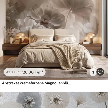
26
.00
₣
/m²
1
43
.33
₣
/m²
Abstrakte cremefarbene Magnolienblütenblätter