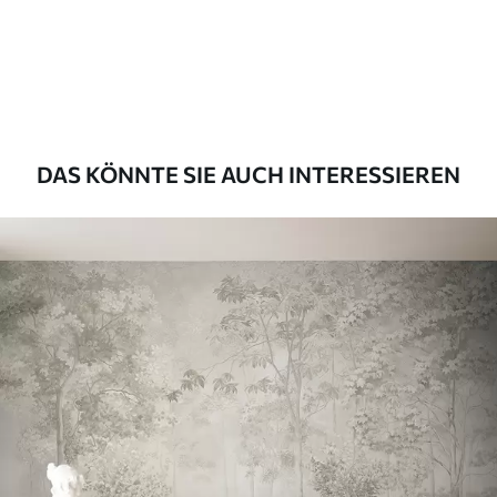
Premium
55
.00
33
.00
₣
/m²
Premium-Vinyl
63
.33
38
.00
₣
/m²
DAS KÖNNTE SIE AUCH INTERESSIEREN
Peel and Stick
80
.00
48
.00
₣
/m²