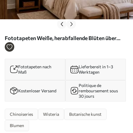
Fototapeten Weiße, herabfallende Blüten über
ruhigem Wasser Nr. w05694
Fototapeten nach
Lieferbereit in 1–3
Maß
Werktagen
Politique de
Kostenloser Versand
remboursement sous
30 jours
Chinoiseries
Wisteria
Botanische kunst
Blumen