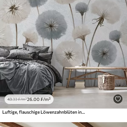
26
.00
₣
/m²
43
.33
₣
/m²
Luftige, flauschige Löwenzahnblüten in sanften Naturtönen