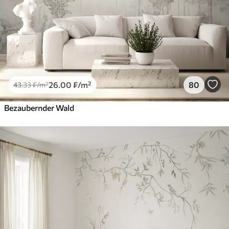
26
.00
₣
/m²
80
43
.33
₣
/m²
Bezaubernder Wald