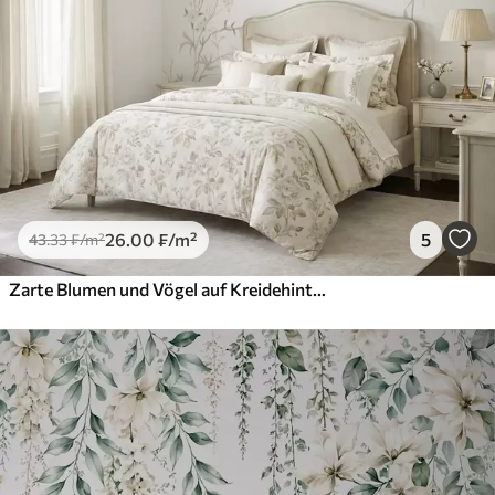
26
.00
₣
/m²
5
43
.33
₣
/m²
Zarte Blumen und Vögel auf Kreidehintergrund