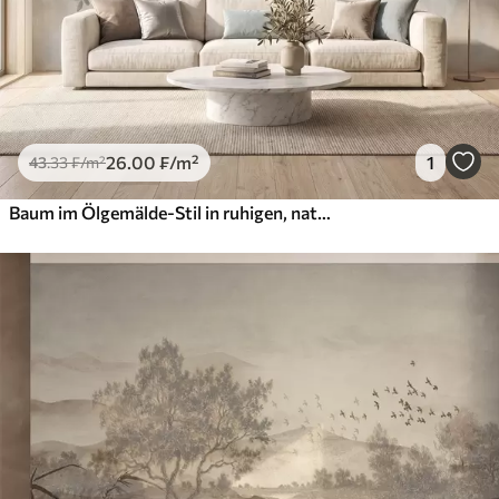
26
.00
₣
/m²
1
43
.33
₣
/m²
Baum im Ölgemälde-Stil in ruhigen, natürlichen Grau-Beige-Tönen