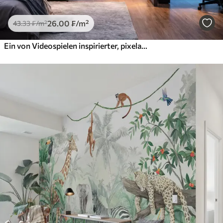
26
.00
₣
/m²
43
.33
₣
/m²
Ein von Videospielen inspirierter, pixelartiger Zauberwald