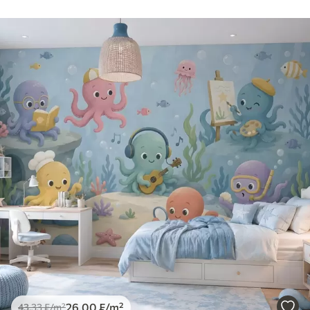
26
.00
₣
/m²
43
.33
₣
/m²