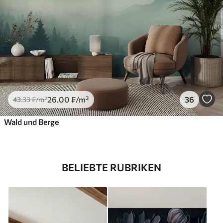
26
.00
₣
/m²
36
43
.33
₣
/m²
Wald und Berge
BELIEBTE RUBRIKEN