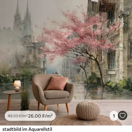
26
.00
₣
/m²
1
43
.33
₣
/m²
stadtbild im Aquarellstil