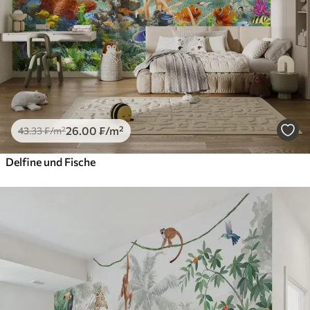
26
.00
₣
/m²
43
.33
₣
/m²
Delfine und Fische