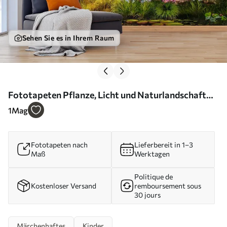
Sehen Sie es in Ihrem Raum
Fototapeten Pflanze, Licht und Naturlandschaft
Nr. u84360
1
Mag
Fototapeten nach
Lieferbereit in 1–3
Maß
Werktagen
Politique de
Kostenloser Versand
remboursement sous
30 jours
Märchenhaftes
Kinder