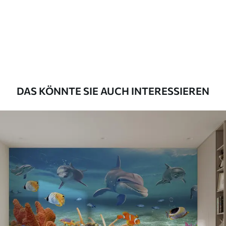
Premium
55
.00
33
.00
₣
/m²
Premium-Vinyl
63
.33
38
.00
₣
/m²
DAS KÖNNTE SIE AUCH INTERESSIEREN
Peel and Stick
80
.00
48
.00
₣
/m²