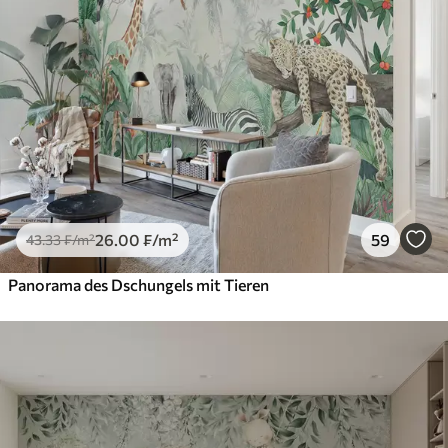
26
.00
₣
/m²
59
43
.33
₣
/m²
Panorama des Dschungels mit Tieren