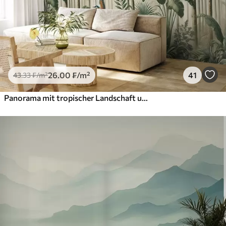
26
.00
₣
/m²
41
43
.33
₣
/m²
Panorama mit tropischer Landschaft und Vögeln