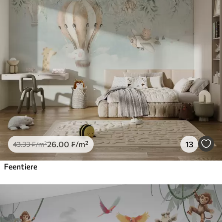
26
.00
₣
/m²
13
43
.33
₣
/m²
Feentiere