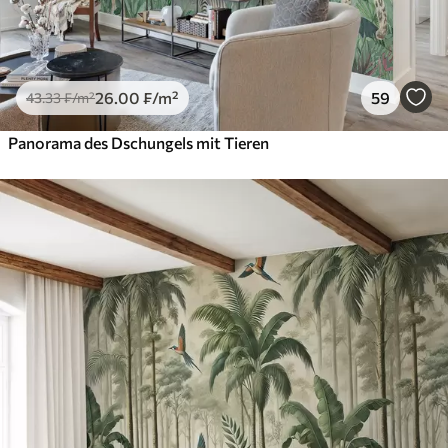
26
.00
₣
/m²
59
43
.33
₣
/m²
Panorama des Dschungels mit Tieren