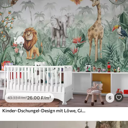
26
.00
₣
/m²
6
43
.33
₣
/m²
Kinder-Dschungel-Design mit Löwe, Giraffe, Elefant und Papageien