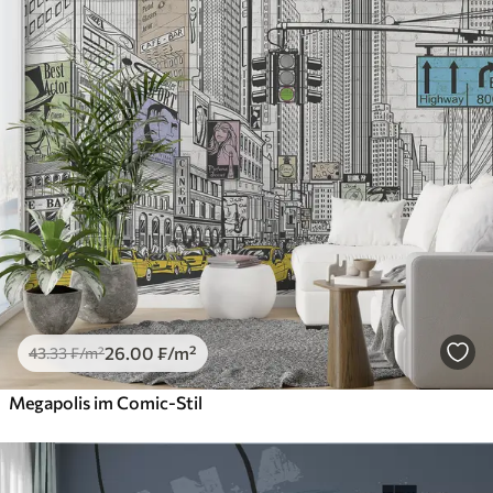
26
.00
₣
/m²
43
.33
₣
/m²
Megapolis im Comic-Stil