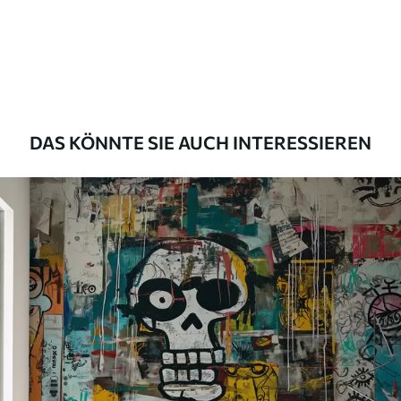
Premium
55
.00
33
.00
₣
/m²
Premium-Vinyl
63
.33
38
.00
₣
/m²
DAS KÖNNTE SIE AUCH INTERESSIEREN
Peel and Stick
80
.00
48
.00
₣
/m²