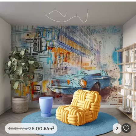
26
.00
₣
/m²
2
43
.33
₣
/m²