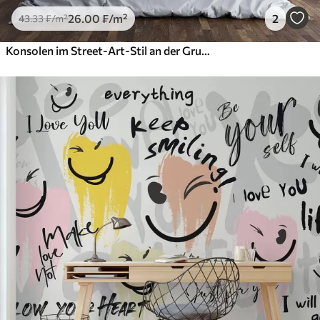
26
.00
₣
/m²
2
43
.33
₣
/m²
Konsolen im Street-Art-Stil an der Grunge-Wand