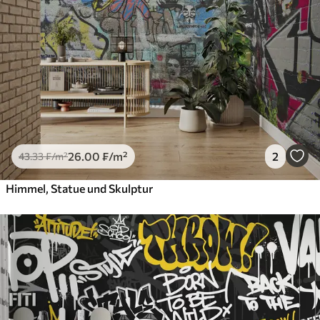
26
.00
₣
/m²
2
43
.33
₣
/m²
Himmel, Statue und Skulptur