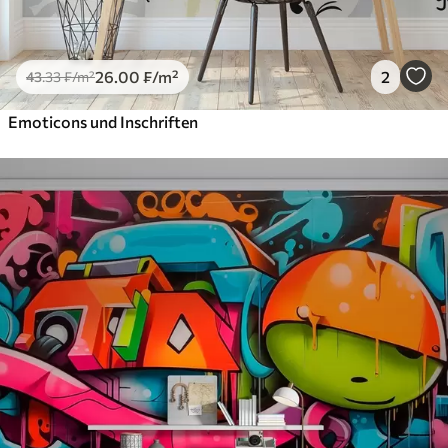
26
.00
₣
/m²
2
43
.33
₣
/m²
Emoticons und Inschriften