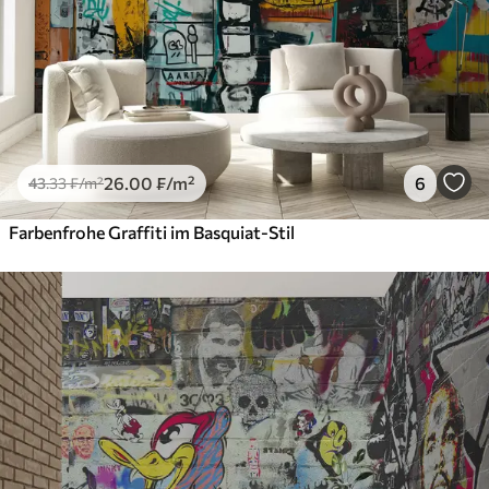
26
.00
₣
/m²
6
43
.33
₣
/m²
Farbenfrohe Graffiti im Basquiat-Stil