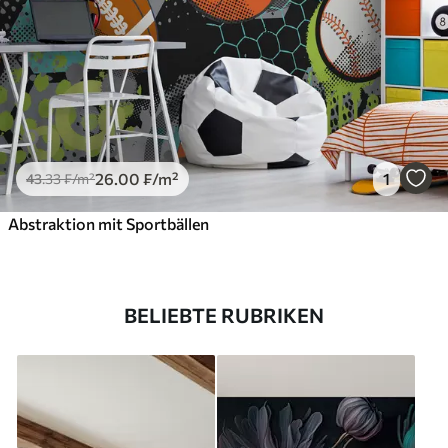
26
.00
₣
/m²
1
43
.33
₣
/m²
Abstraktion mit Sportbällen
BELIEBTE RUBRIKEN