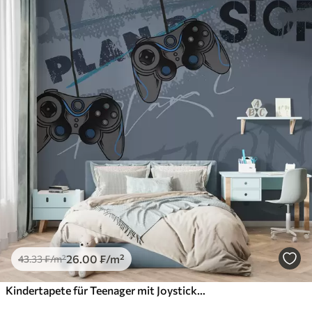
26
.00
₣
/m²
43
.33
₣
/m²
Kindertapete für Teenager mit Joysticks und grafischem Schriftzug in Blau