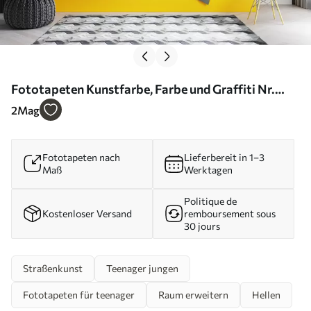
Fototapeten Kunstfarbe, Farbe und Graffiti Nr.
u56045
2
Mag
Fototapeten nach
Lieferbereit in 1–3
Maß
Werktagen
Politique de
Kostenloser Versand
remboursement sous
30 jours
Straßenkunst
Teenager jungen
Fototapeten für teenager
Raum erweitern
Hellen