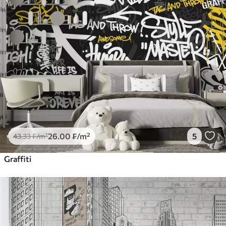
26
.00
₣
/m²
5
43
.33
₣
/m²
Graffiti