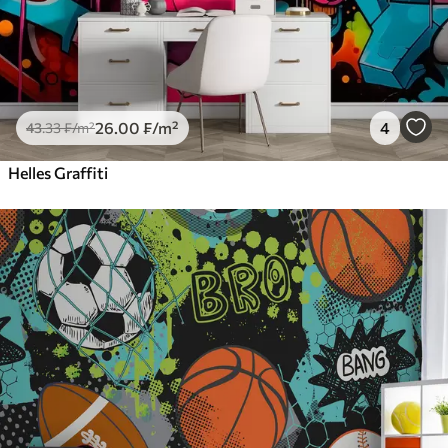
26
.00
₣
/m²
4
43
.33
₣
/m²
Helles Graffiti