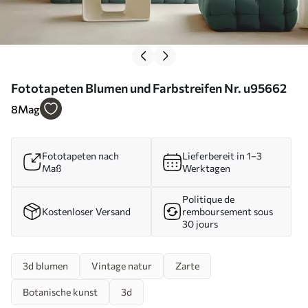
Fototapeten Blumen und Farbstreifen Nr. u95662
8
Mag
Fototapeten nach
Lieferbereit in 1–3
Maß
Werktagen
Politique de
Kostenloser Versand
remboursement sous
30 jours
3d blumen
Vintage natur
Zarte
Botanische kunst
3d