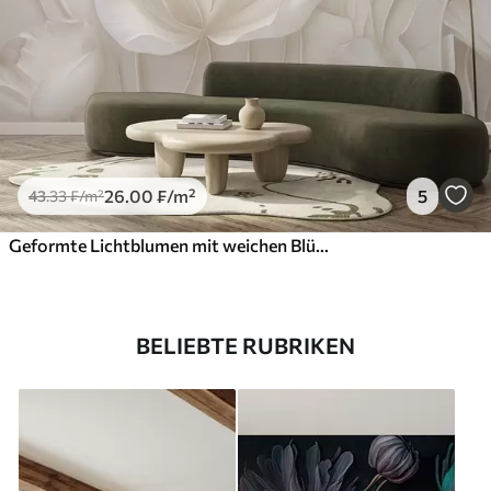
26
.00
₣
/m²
5
43
.33
₣
/m²
Geformte Lichtblumen mit weichen Blütenblättern
BELIEBTE RUBRIKEN