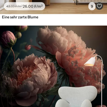
26
.00
₣
/m²
9
43
.33
₣
/m²
Eine sehr zarte Blume