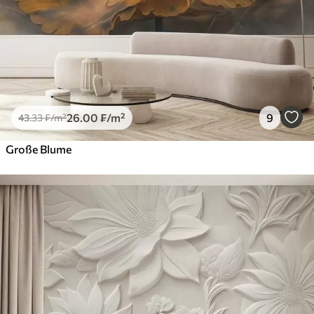
26
.00
₣
/m²
9
43
.33
₣
/m²
Große Blume