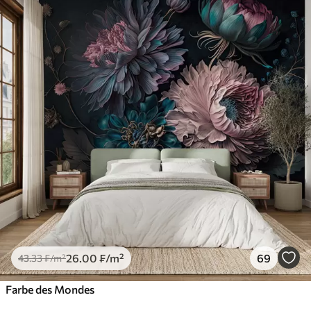
26
.00
₣
/m²
69
43
.33
₣
/m²
Farbe des Mondes