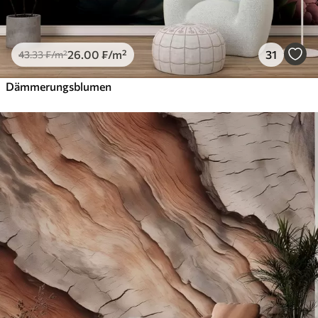
26
.00
₣
/m²
31
43
.33
₣
/m²
Dämmerungsblumen