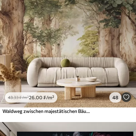
26
.00
₣
/m²
48
43
.33
₣
/m²
Waldweg zwischen majestätischen Bäumen im Aquarellstil