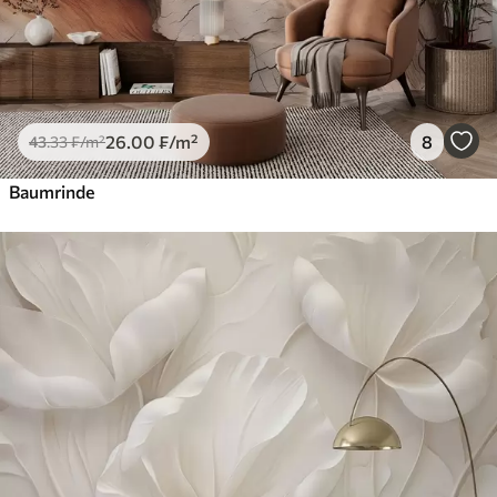
26
.00
₣
/m²
8
43
.33
₣
/m²
Baumrinde