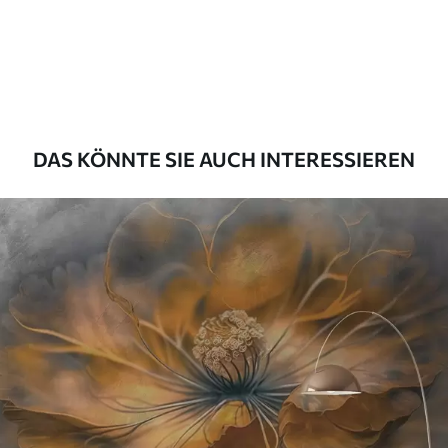
Premium
55
.00
33
.00
₣
/m²
Premium-Vinyl
63
.33
38
.00
₣
/m²
DAS KÖNNTE SIE AUCH INTERESSIEREN
Peel and Stick
80
.00
48
.00
₣
/m²