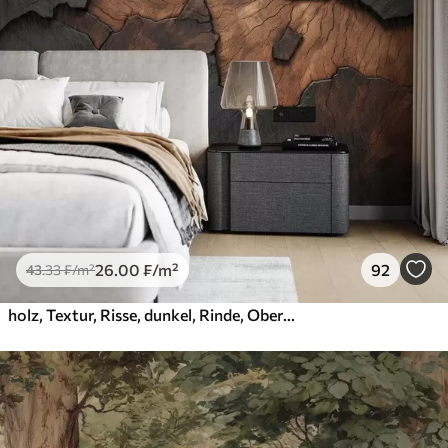
26
.00
₣
/m²
92
43
.33
₣
/m²
holz, Textur, Risse, dunkel, Rinde, Oberfläche