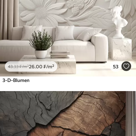
26
.00
₣
/m²
53
43
.33
₣
/m²
3-D-Blumen