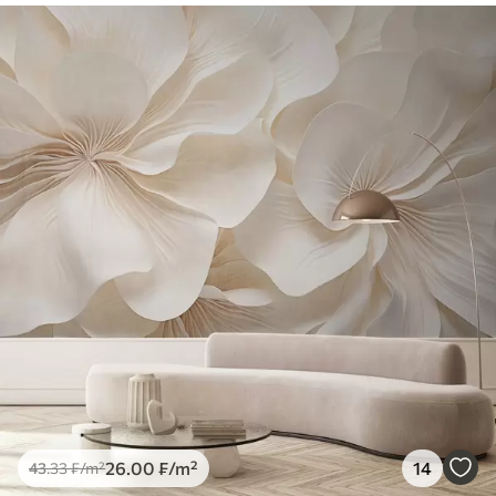
26
.00
₣
/m²
14
43
.33
₣
/m²