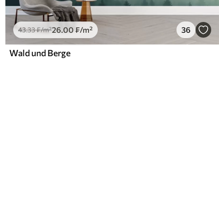
26
.00
₣
/m²
36
43
.33
₣
/m²
Wald und Berge