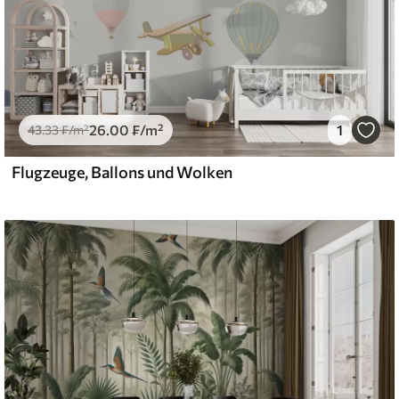
26
.00
₣
/m²
1
43
.33
₣
/m²
Flugzeuge, Ballons und Wolken