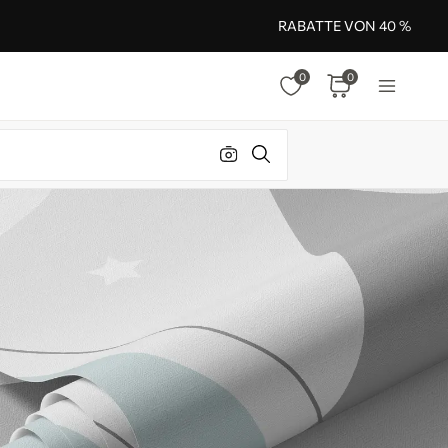
RABATTE VON 40 %
0
0