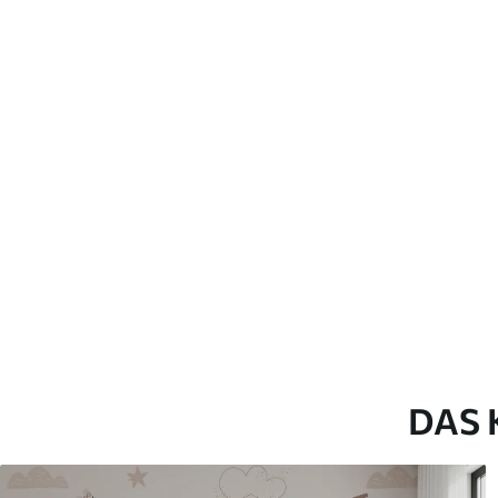
Verlegemethode
Nahtlose Anwendung
Beschreibung der Materialien
Standard
Pr
43
.33
55
.
26
.00
₣
/m²
Premium-Vinyl
Pee
63
.33
80
.
38
.00
₣
/m²
DAS 