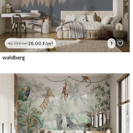
26
.00
₣
/m²
1
43
.33
₣
/m²
waldberg