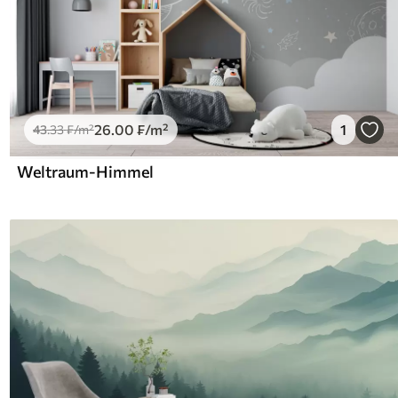
26
.00
₣
/m²
1
43
.33
₣
/m²
Weltraum-Himmel