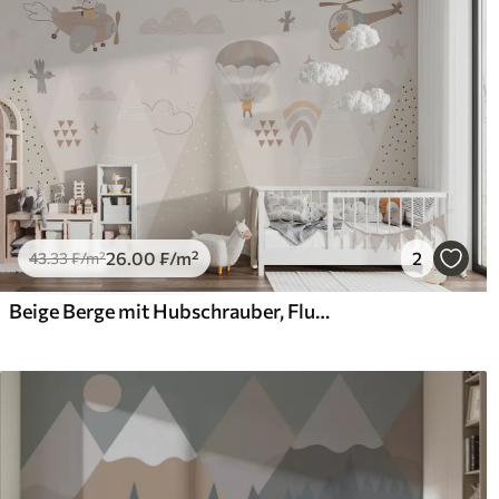
26
.00
₣
/m²
2
43
.33
₣
/m²
Beige Berge mit Hubschrauber, Flugzeug und Tieren