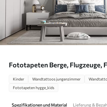
Fototapeten Berge, Flugzeuge, 
Sterne im skandinavischen Stil 
Kinder
Wandtattoos jungenzimmer
Wandtatto
Fototapeten hygge_kids
Spezifikationen und Material
Lieferung & Beza