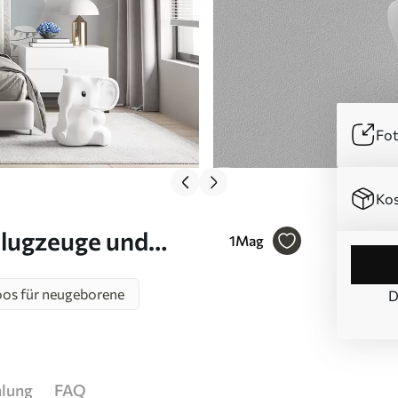
Fot
Kos
Flugzeuge und
1
Mag
Nr. u95044
os für neugeborene
D
hlung
FAQ