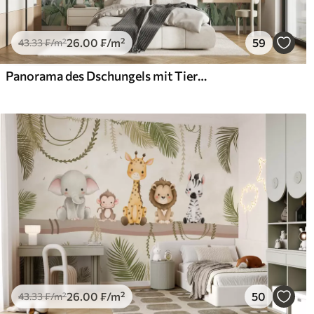
26
.00
₣
/m²
59
43
.33
₣
/m²
Panorama des Dschungels mit Tieren
26
.00
₣
/m²
50
43
.33
₣
/m²