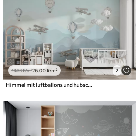
26
.00
₣
/m²
2
43
.33
₣
/m²
Himmel mit luftballons und hubschraubern