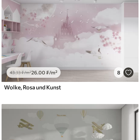
26
.00
₣
/m²
8
43
.33
₣
/m²
Wolke, Rosa und Kunst