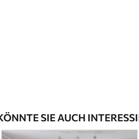
emium
00
33
.00
₣
/m²
l and Stick
00
48
.00
₣
/m²
KÖNNTE SIE AUCH INTERESS