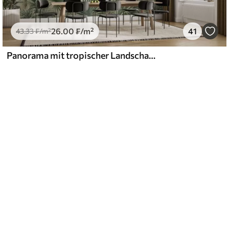
26
.00
₣
/m²
41
43
.33
₣
/m²
Panorama mit tropischer Landschaft und Vögeln