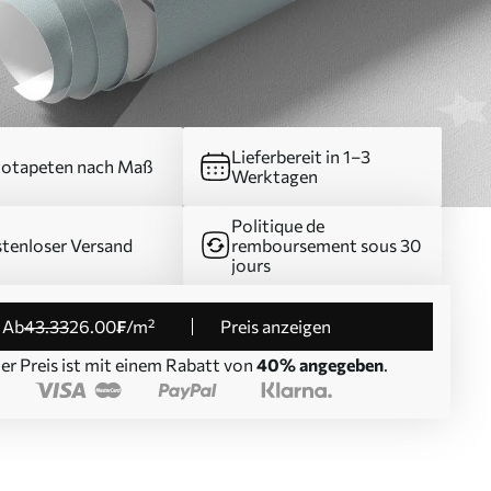
Lieferbereit in 1–3
otapeten nach Maß
Werktagen
Politique de
tenloser Versand
remboursement sous 30
jours
ab
43
.33
26
.00
₣
/m²
Preis anzeigen
er Preis ist mit einem Rabatt von
40% angegeben
.