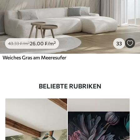
26
.00
₣
/m²
33
43
.33
₣
/m²
Weiches Gras am Meeresufer
BELIEBTE RUBRIKEN