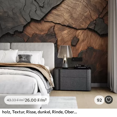
26
.00
₣
/m²
92
43
.33
₣
/m²
holz, Textur, Risse, dunkel, Rinde, Oberfläche