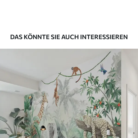
55
.00
33
.00
₣
/m²
Premium-Vinyl
63
.33
38
.00
₣
/m²
DAS KÖNNTE SIE AUCH INTERESSIEREN
Peel and Stick
80
.00
48
.00
₣
/m²