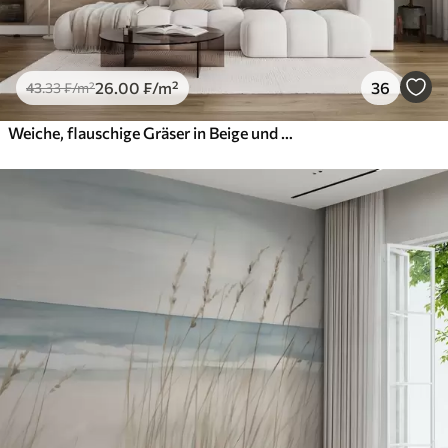
26
.00
₣
/m²
36
43
.33
₣
/m²
Weiche, flauschige Gräser in Beige und Grau