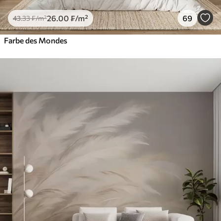
26
.00
₣
/m²
69
43
.33
₣
/m²
Farbe des Mondes