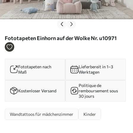
Fototapeten Einhorn auf der Wolke Nr. u10971
Fototapeten nach
Lieferbereit in 1–3
Maß
Werktagen
Politique de
Kostenloser Versand
remboursement sous
30 jours
Wandtattoos für mädchenzimmer
Kinder