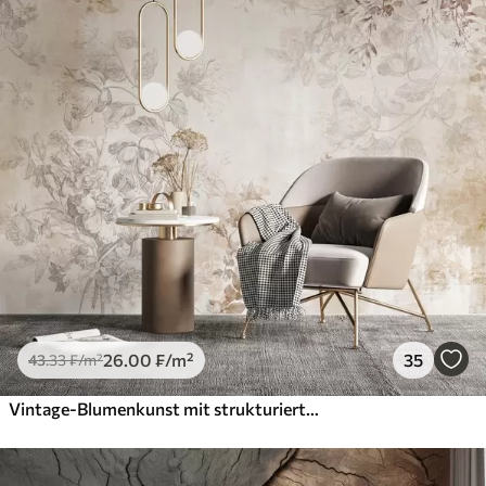
26
.00
₣
/m²
35
43
.33
₣
/m²
Vintage-Blumenkunst mit strukturierter Oberfläche, zarten Gartenblumen und Blattillustrationen im Zeichenstil, sanften Pastelltönen in Beige und Sepia