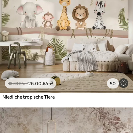
26
.00
₣
/m²
50
43
.33
₣
/m²
Niedliche tropische Tiere