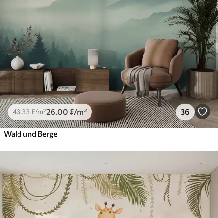
26
.00
₣
/m²
36
43
.33
₣
/m²
Wald und Berge