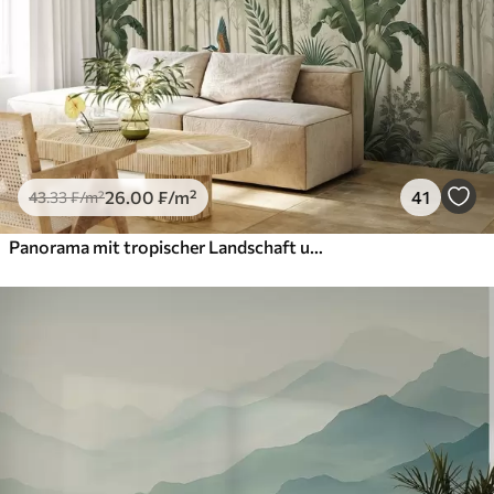
26
.00
₣
/m²
41
43
.33
₣
/m²
Panorama mit tropischer Landschaft und Vögeln