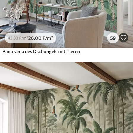
26
.00
₣
/m²
59
43
.33
₣
/m²
Panorama des Dschungels mit Tieren