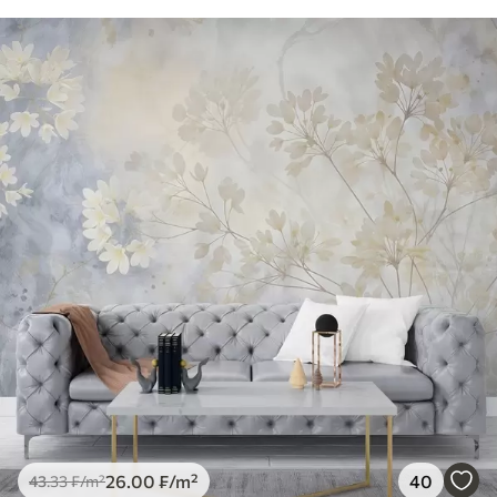
26
.00
₣
/m²
40
43
.33
₣
/m²