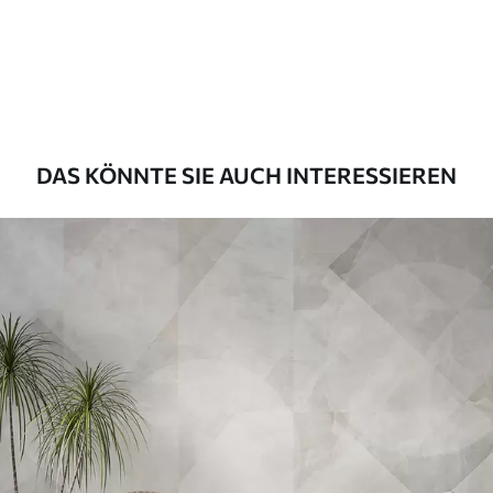
Premium
55
.00
33
.00
₣
/m²
Premium-Vinyl
63
.33
38
.00
₣
/m²
DAS KÖNNTE SIE AUCH INTERESSIEREN
Peel and Stick
80
.00
48
.00
₣
/m²