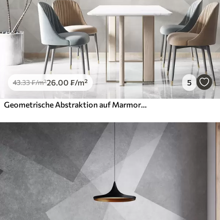
26
.00
₣
/m²
5
43
.33
₣
/m²
Geometrische Abstraktion auf Marmorhintergrund in Pastellfarben