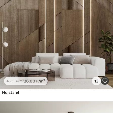
26
.00
₣
/m²
13
43
.33
₣
/m²
Holztafel