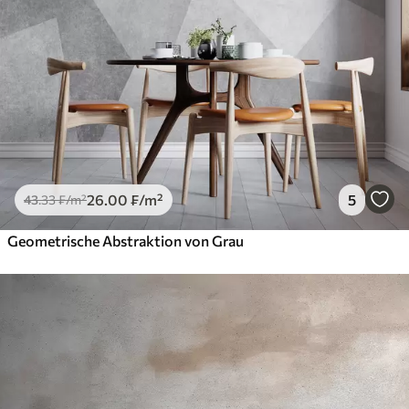
26
.00
₣
/m²
5
43
.33
₣
/m²
Geometrische Abstraktion von Grau