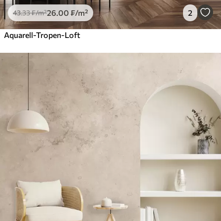
26
.00
₣
/m²
2
43
.33
₣
/m²
Aquarell-Tropen-Loft