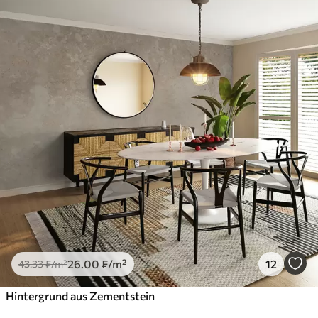
26
.00
₣
/m²
12
43
.33
₣
/m²
Hintergrund aus Zementstein