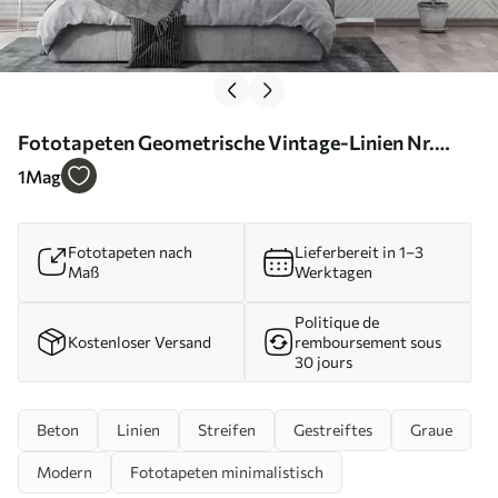
Fototapeten Geometrische Vintage-Linien Nr.
u96331
1
Mag
Fototapeten nach
Lieferbereit in 1–3
Maß
Werktagen
Politique de
Kostenloser Versand
remboursement sous
30 jours
Beton
Linien
Streifen
Gestreiftes
Graue
Modern
Fototapeten minimalistisch