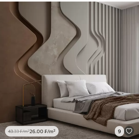
26
.00
₣
/m²
9
43
.33
₣
/m²