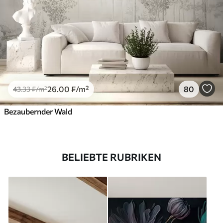
26
.00
₣
/m²
80
43
.33
₣
/m²
Bezaubernder Wald
BELIEBTE RUBRIKEN