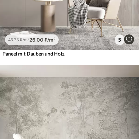
26
.00
₣
/m²
5
43
.33
₣
/m²
Paneel mit Dauben und Holz