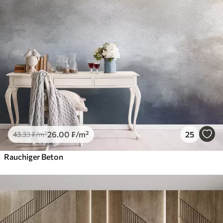
26
.00
₣
/m²
25
43
.33
₣
/m²
Rauchiger Beton