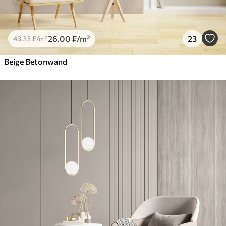
26
.00
₣
/m²
23
43
.33
₣
/m²
Beige Betonwand