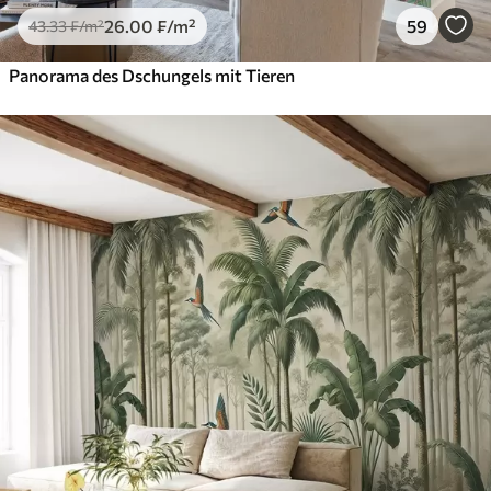
26
.00
₣
/m²
59
43
.33
₣
/m²
Panorama des Dschungels mit Tieren