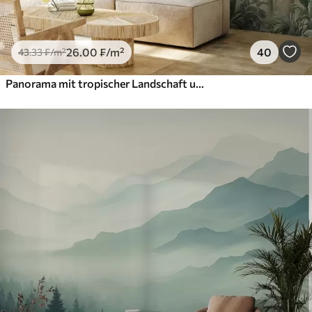
26
.00
₣
/m²
40
43
.33
₣
/m²
Panorama mit tropischer Landschaft und Vögeln