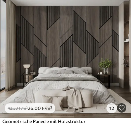
26
.00
₣
/m²
12
43
.33
₣
/m²
Geometrische Paneele mit Holzstruktur