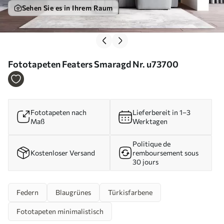
Sehen Sie es in Ihrem Raum
Fototapeten Featers Smaragd Nr. u73700
Fototapeten nach
Lieferbereit in 1–3
Maß
Werktagen
Politique de
Kostenloser Versand
remboursement sous
30 jours
Federn
Blaugrünes
Türkisfarbene
Fototapeten minimalistisch