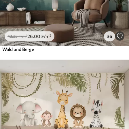
26
.00
₣
/m²
36
43
.33
₣
/m²
Wald und Berge