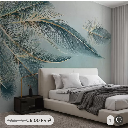
26
.00
₣
/m²
1
43
.33
₣
/m²