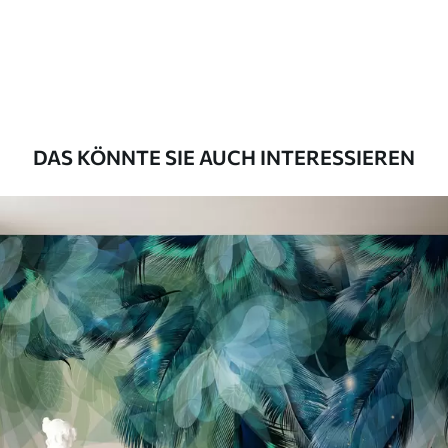
Premium
55
.00
33
.00
₣
/m²
Premium-Vinyl
63
.33
38
.00
₣
/m²
DAS KÖNNTE SIE AUCH INTERESSIEREN
Peel and Stick
80
.00
48
.00
₣
/m²