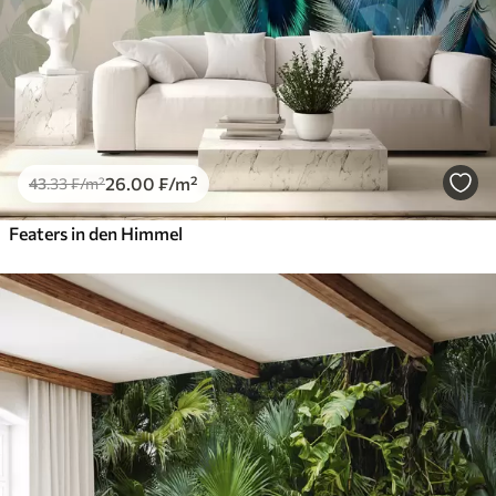
26
.00
₣
/m²
43
.33
₣
/m²
Featers in den Himmel