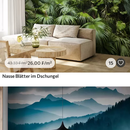
26
.00
₣
/m²
15
43
.33
₣
/m²
Nasse Blätter im Dschungel