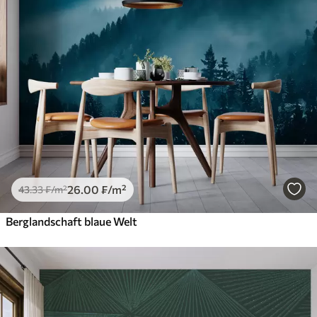
26
.00
₣
/m²
43
.33
₣
/m²
Berglandschaft blaue Welt