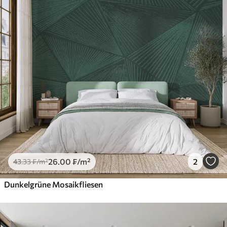
26
.00
₣
/m²
2
43
.33
₣
/m²
Dunkelgrüne Mosaikfliesen