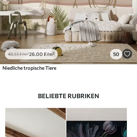
26
.00
₣
/m²
50
43
.33
₣
/m²
Niedliche tropische Tiere
BELIEBTE RUBRIKEN