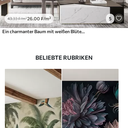
26
.00
₣
/m²
5
43
.33
₣
/m²
Ein charmanter Baum mit weißen Blüten vor dem Hintergrund der Wolken in einem interessanten Stil in zarten warmen Farben
BELIEBTE RUBRIKEN