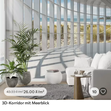
26
.00
₣
/m²
10
43
.33
₣
/m²
3D-Korridor mit Meerblick