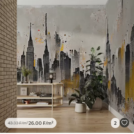
26
.00
₣
/m²
2
43
.33
₣
/m²