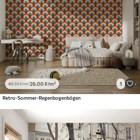
26
.00
₣
/m²
1
43
.33
₣
/m²
Retro-Sommer-Regenbogenbögen