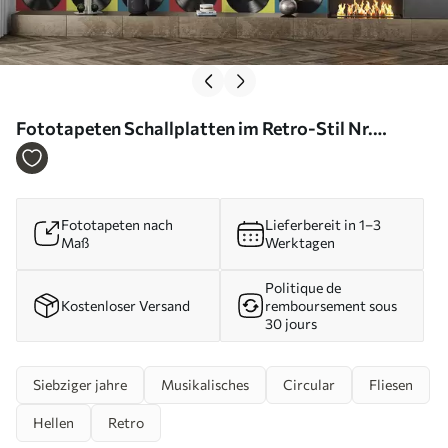
Fototapeten Schallplatten im Retro-Stil Nr.
u51622
Fototapeten nach
Lieferbereit in 1–3
Maß
Werktagen
Politique de
Kostenloser Versand
remboursement sous
30 jours
Siebziger jahre
Musikalisches
Circular
Fliesen
Hellen
Retro