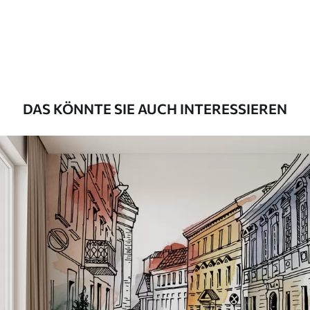
Premium
55
.00
33
.00
₣
/m²
Premium-Vinyl
63
.33
38
.00
₣
/m²
DAS KÖNNTE SIE AUCH INTERESSIEREN
Peel and Stick
80
.00
48
.00
₣
/m²