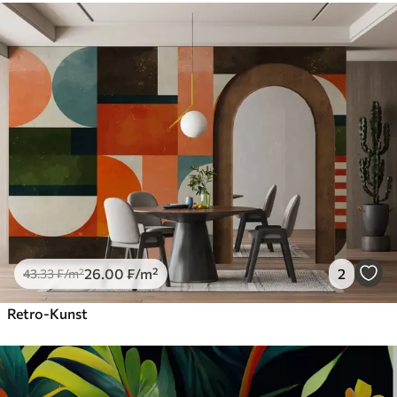
26
.00
₣
/m²
2
43
.33
₣
/m²
Retro-Kunst