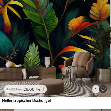
26
.00
₣
/m²
1
43
.33
₣
/m²
Heller tropischer Dschungel