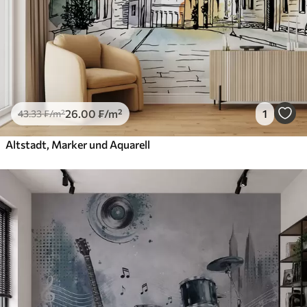
26
.00
₣
/m²
1
43
.33
₣
/m²
Altstadt, Marker und Aquarell