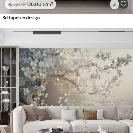
26
.00
₣
/m²
2
43
.33
₣
/m²
3d tapeten design