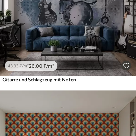
26
.00
₣
/m²
43
.33
₣
/m²
Gitarre und Schlagzeug mit Noten