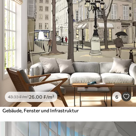
26
.00
₣
/m²
6
43
.33
₣
/m²
Gebäude, Fenster und Infrastruktur