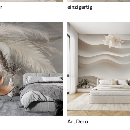
r
einzigartig
Art Deco