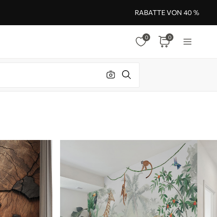
RABATTE VON 40 %
0
0