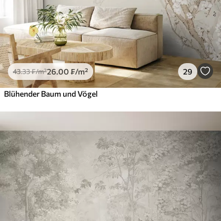
26
.00
₣
/m²
29
43
.33
₣
/m²
Blühender Baum und Vögel