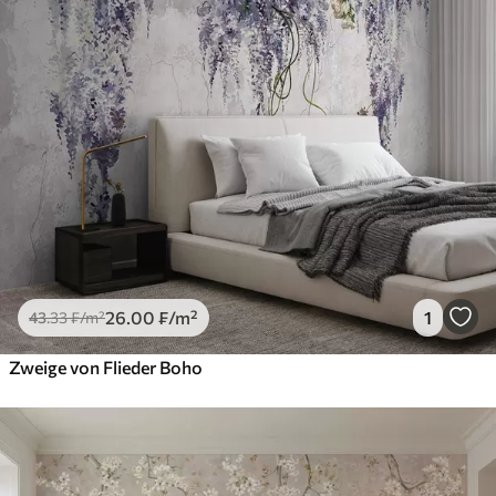
26
.00
₣
/m²
1
43
.33
₣
/m²
Zweige von Flieder Boho