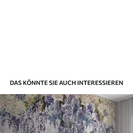
Beschreibung der Materialien
Standard
43
.33
26
.00
₣
/m²
Premium
55
.00
33
.00
₣
/m²
Premium-Vinyl
DAS KÖNNTE SIE AUCH INTERESSIEREN
63
.33
38
.00
₣
/m²
Peel and Stick
80
.00
48
.00
₣
/m²