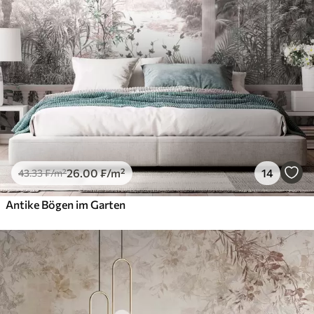
26
.00
₣
/m²
14
43
.33
₣
/m²
Antike Bögen im Garten