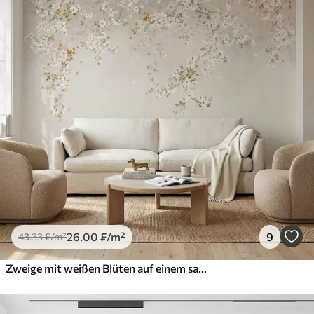
26
.00
₣
/m²
9
43
.33
₣
/m²
Zweige mit weißen Blüten auf einem sanften beigen Hintergrund