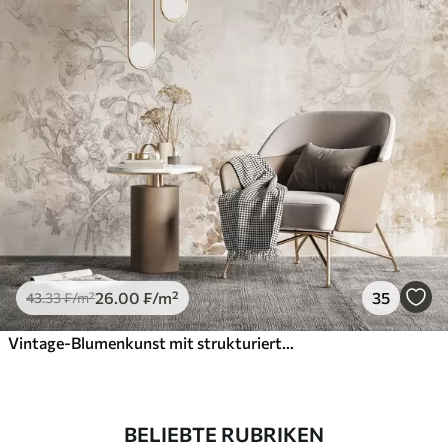
26
.00
₣
/m²
35
43
.33
₣
/m²
Vintage-Blumenkunst mit strukturierter Oberfläche, zarten Gartenblumen und Blattillustrationen im Zeichenstil, sanften Pastelltönen in Beige und Sepia
BELIEBTE RUBRIKEN