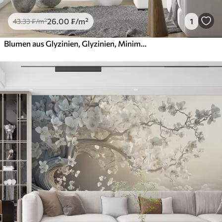
26
.00
₣
/m²
1
43
.33
₣
/m²
Blumen aus Glyzinien, Glyzinien, Minimalismus, Monochrom, Loft und japanischem Stil