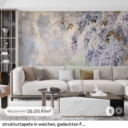
26
.00
₣
/m²
5
43
.33
₣
/m²
strukturtapete in weichen, gedeckten Farben mit zarten Glyzinienblüten und -zweigen