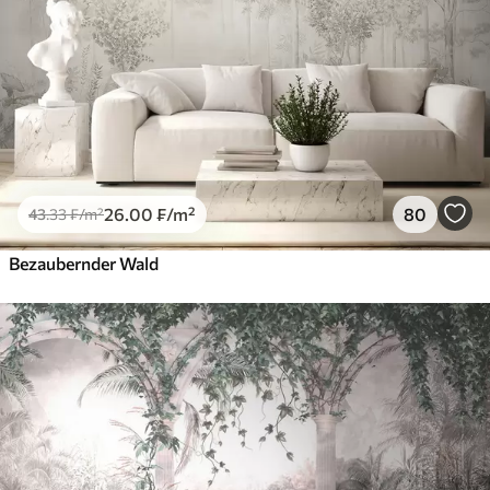
26
.00
₣
/m²
80
43
.33
₣
/m²
Bezaubernder Wald