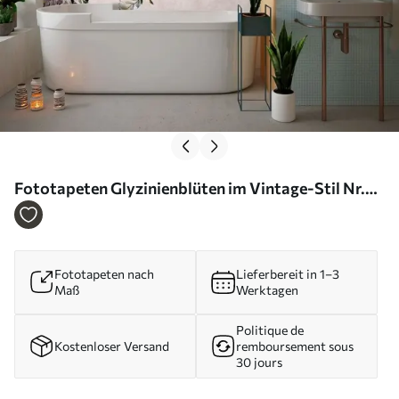
Fototapeten Glyzinienblüten im Vintage-Stil Nr.
u94621
Fototapeten nach
Lieferbereit in 1–3
Maß
Werktagen
Politique de
Kostenloser Versand
remboursement sous
30 jours