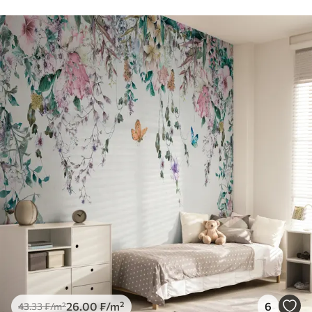
26
.00
₣
/m²
6
43
.33
₣
/m²