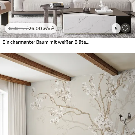
26
.00
₣
/m²
5
43
.33
₣
/m²
Ein charmanter Baum mit weißen Blüten vor dem Hintergrund der Wolken in einem interessanten Stil in zarten warmen Farben