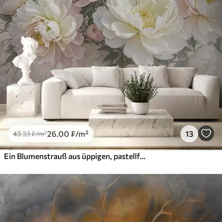
26
.00
₣
/m²
13
43
.33
₣
/m²
Ein Blumenstrauß aus üppigen, pastellfarbenen Pfingstrosen und anderen Blumen vor einem weichen, unscharfen Hintergrund