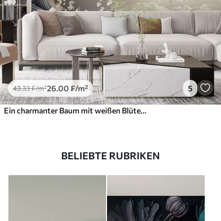
26
.00
₣
/m²
5
43
.33
₣
/m²
Ein charmanter Baum mit weißen Blüten vor dem Hintergrund der Wolken in einem interessanten Stil in zarten warmen Farben
BELIEBTE RUBRIKEN