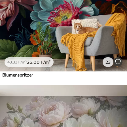
26
.00
₣
/m²
23
43
.33
₣
/m²
Blumenspritzer