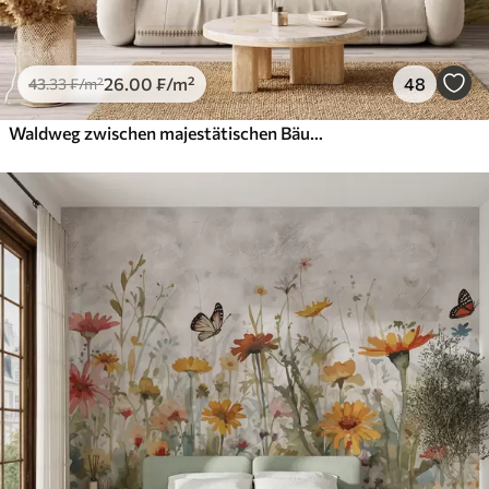
26
.00
₣
/m²
48
43
.33
₣
/m²
Waldweg zwischen majestätischen Bäumen im Aquarellstil