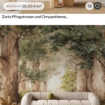
26
.00
₣
/m²
13
43
.33
₣
/m²
Zarte Pfingstrosen und Chrysanthemen in Pastelltönen