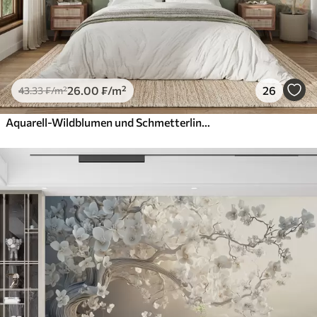
26
.00
₣
/m²
26
43
.33
₣
/m²
Aquarell-Wildblumen und Schmetterlinge