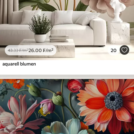
26
.00
₣
/m²
20
43
.33
₣
/m²
aquarell blumen