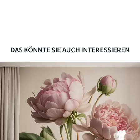
43
.33
26
.00
₣
/m²
Premium
55
.00
33
.00
₣
/m²
Premium-Vinyl
DAS KÖNNTE SIE AUCH INTERESSIEREN
63
.33
38
.00
₣
/m²
Peel and Stick
80
.00
48
.00
₣
/m²