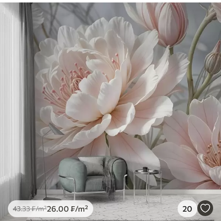
26
.00
₣
/m²
20
43
.33
₣
/m²