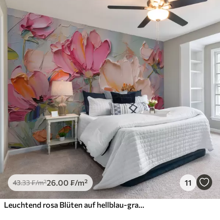
26
.00
₣
/m²
11
43
.33
₣
/m²
Leuchtend rosa Blüten auf hellblau-grauem Hintergrund