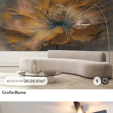
26
.00
₣
/m²
9
43
.33
₣
/m²
Große Blume