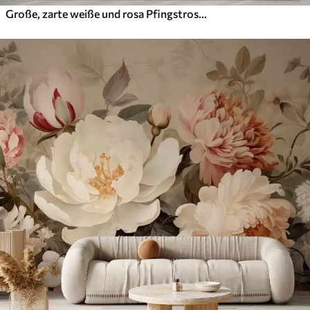
Große, zarte weiße und rosa Pfingstrosenblüten mit weichen, flauschigen Blütenblättern vor einem unscharfen grauen Hintergrund