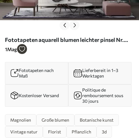
Fototapeten aquarell blumen leichter pinsel Nr.
u70654
1
Mag
Fototapeten nach
Lieferbereit in 1–3
Maß
Werktagen
Politique de
Kostenloser Versand
remboursement sous
30 jours
Magnolien
Große blumen
Botanische kunst
Vintage natur
Florist
Pflanzlich
3d