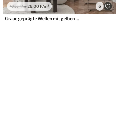
26
.00
₣
/m²
6
43
.33
₣
/m²
Graue geprägte Wellen mit gelben Akzenten