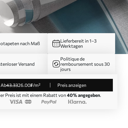
Lieferbereit in 1–3
otapeten nach Maß
Werktagen
Politique de
tenloser Versand
remboursement sous 30
jours
ab
43
.33
26
.00
₣
/m²
Preis anzeigen
er Preis ist mit einem Rabatt von
40% angegeben
.