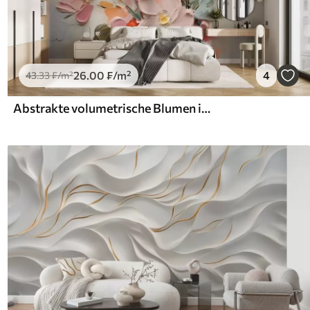
26
.00
₣
/m²
4
43
.33
₣
/m²
Abstrakte volumetrische Blumen im Stil der Ölmalerei