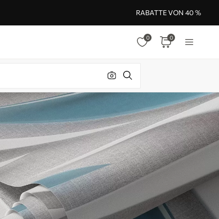
RABATTE VON 40 %
0
0