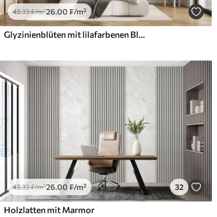
26
.00
₣
/m²
43
.33
₣
/m²
Glyzinienblüten mit lilafarbenen Blütenblättern und grünen Blättern, die von den Zweigen hängen, weiche Pastellfarben, pastellfarbener Hintergrund
26
.00
₣
/m²
32
43
.33
₣
/m²
Holzlatten mit Marmor