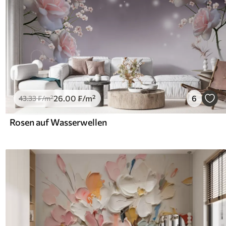
26
.00
₣
/m²
6
43
.33
₣
/m²
Rosen auf Wasserwellen