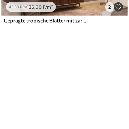
26
.00
₣
/m²
2
43
.33
₣
/m²
Geprägte tropische Blätter mit zartem Relief in warmen Beigetönen