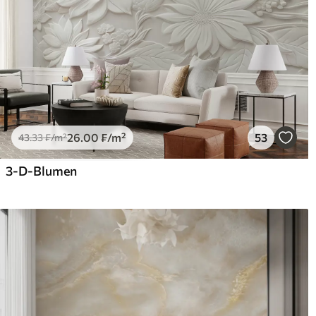
26
.00
₣
/m²
53
43
.33
₣
/m²
3-D-Blumen