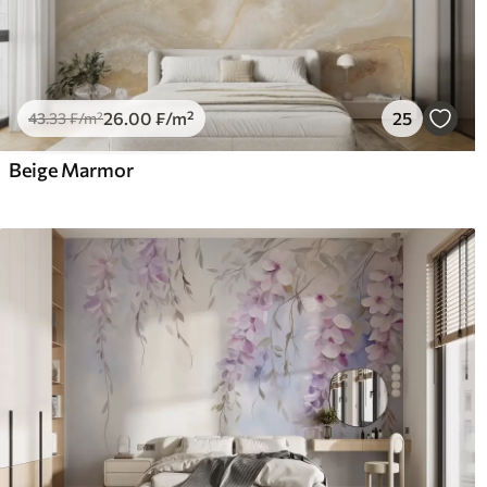
26
.00
₣
/m²
25
43
.33
₣
/m²
Beige Marmor