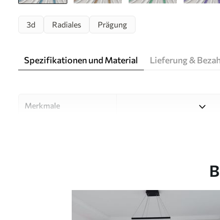
3d
Radiales
Prägung
Spezifikationen und Material
Lieferung & Beza
Merkmale
Material
Wählen Sie aus drei hochwert
Räume und Budgets geeignet
unten oder während des An
B
Autor
Designstudio Uwalls
Artikel Nummer
u06452