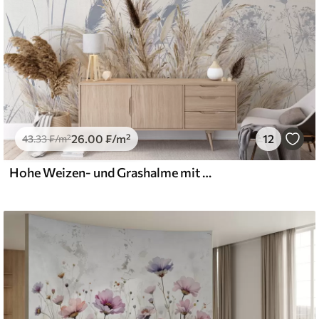
26
.00
₣
/m²
12
43
.33
₣
/m²
Hohe Weizen- und Grashalme mit flauschigen weißen Federn vor einem hellen Hintergrund