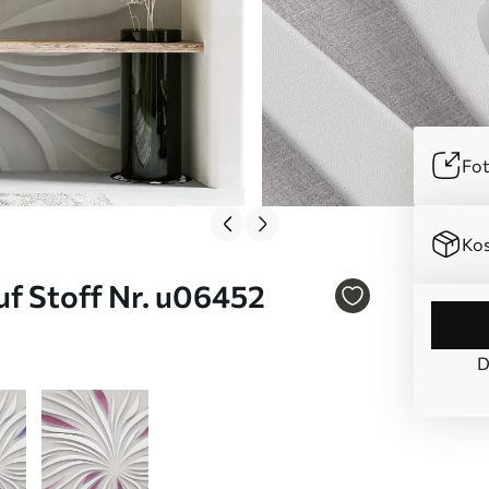
Fot
Kos
f Stoff Nr. u06452
D