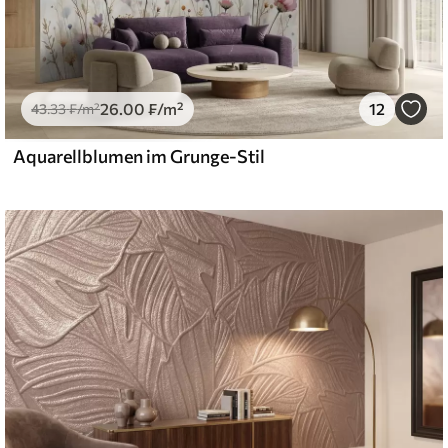
26
.00
₣
/m²
12
43
.33
₣
/m²
Aquarellblumen im Grunge-Stil