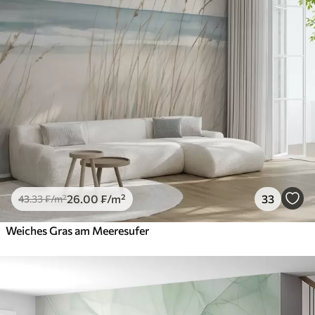
26
.00
₣
/m²
33
43
.33
₣
/m²
Weiches Gras am Meeresufer