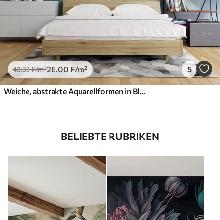
26
.00
₣
/m²
5
43
.33
₣
/m²
Weiche, abstrakte Aquarellformen in Blau-, Grün- und Weißtönen
BELIEBTE RUBRIKEN