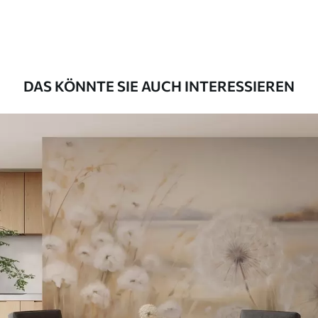
55
.00
33
.00
₣
/m²
Premium-Vinyl
63
.33
38
.00
₣
/m²
DAS KÖNNTE SIE AUCH INTERESSIEREN
Peel and Stick
80
.00
48
.00
₣
/m²