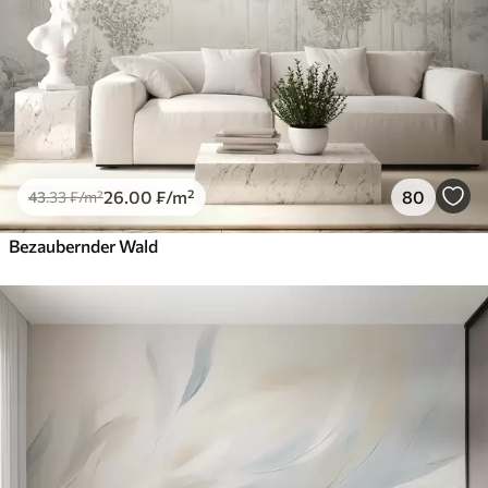
26
.00
₣
/m²
80
43
.33
₣
/m²
Bezaubernder Wald