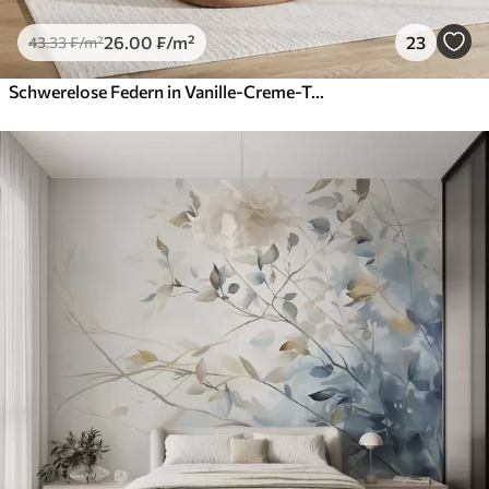
26
.00
₣
/m²
23
43
.33
₣
/m²
Schwerelose Federn in Vanille-Creme-Tönen