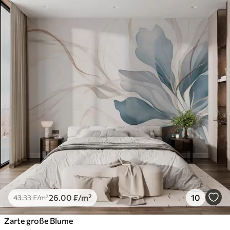
26
.00
₣
/m²
10
43
.33
₣
/m²
Zarte große Blume