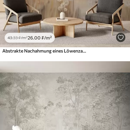
26
.00
₣
/m²
43
.33
₣
/m²
Abstrakte Nachahmung eines Löwenzahnbildes