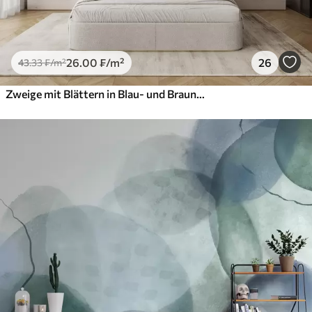
26
.00
₣
/m²
26
43
.33
₣
/m²
Zweige mit Blättern in Blau- und Brauntönen, heller Hintergrund, weich und zart, Aquarellstil