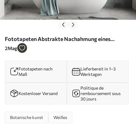
Fototapeten Abstrakte Nachahmung eines
Gemäldes mit Löwenzahn Nr. w05664
2
Mag
Fototapeten nach
Lieferbereit in 1–3
Maß
Werktagen
Politique de
Kostenloser Versand
remboursement sous
30 jours
Botanische kunst
Weißes