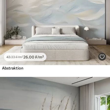
26
.00
₣
/m²
43
.33
₣
/m²
Abstraktion