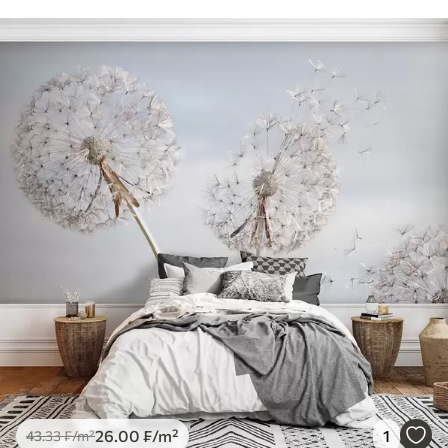
26
.00
₣
/m²
1
43
.33
₣
/m²