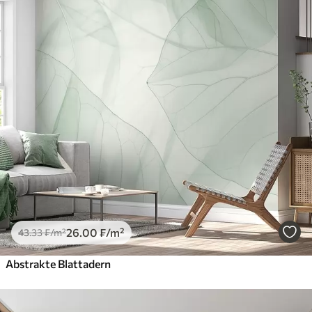
26
.00
₣
/m²
43
.33
₣
/m²
Abstrakte Blattadern