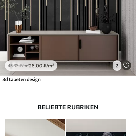
26
.00
₣
/m²
2
43
.33
₣
/m²
3d tapeten design
BELIEBTE RUBRIKEN