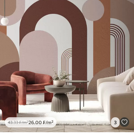
26
.00
₣
/m²
3
43
.33
₣
/m²