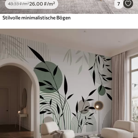
26
.00
₣
/m²
7
43
.33
₣
/m²
Stilvolle minimalistische Bögen