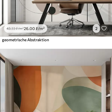
26
.00
₣
/m²
2
43
.33
₣
/m²
geometrische Abstraktion