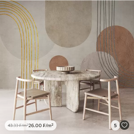
26
.00
₣
/m²
5
43
.33
₣
/m²