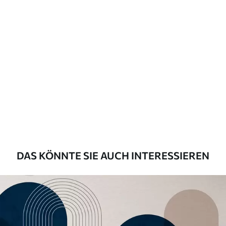
Beschreibung der Materialien
Standard
43
.33
26
.00
₣
/m²
Premium
55
.00
33
.00
₣
/m²
Premium-Vinyl
63
.33
38
.00
₣
/m²
DAS KÖNNTE SIE AUCH INTERESSIEREN
Peel and Stick
80
.00
48
.00
₣
/m²