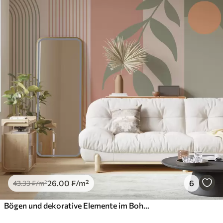
26
.00
₣
/m²
6
43
.33
₣
/m²
Bögen und dekorative Elemente im Boho-Stil