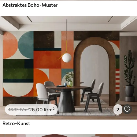
Abstraktes Boho-Muster
26
.00
₣
/m²
2
43
.33
₣
/m²
Retro-Kunst