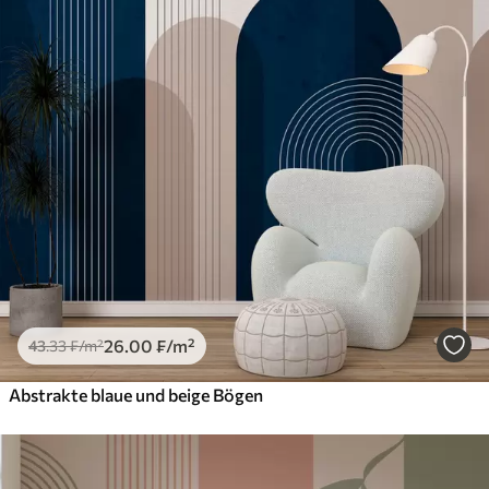
26
.00
₣
/m²
43
.33
₣
/m²
Abstrakte blaue und beige Bögen