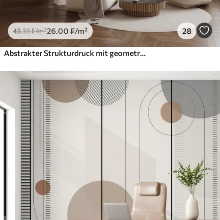
26
.00
₣
/m²
28
43
.33
₣
/m²
Abstrakter Strukturdruck mit geometrischen Formen, Kreisen und Bögen sowie schwarzen und grünen Pflanzen auf weißem Hintergrund