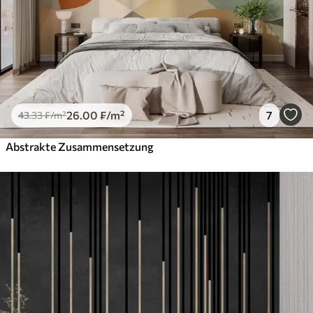
26
.00
₣
/m²
7
43
.33
₣
/m²
Abstrakte Zusammensetzung