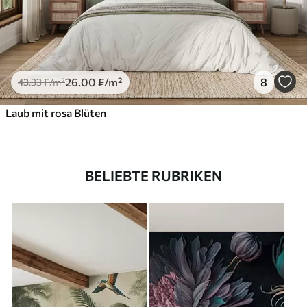
26
.00
₣
/m²
8
43
.33
₣
/m²
Laub mit rosa Blüten
BELIEBTE RUBRIKEN