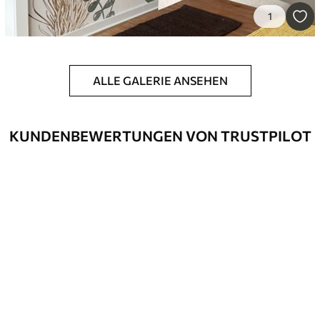
Premium
1
55
.00
33
.00
₣
/m²
Premium-Vinyl
ALLE GALERIE ANSEHEN
63
.33
38
.00
₣
/m²
KUNDENBEWERTUNGEN VON TRUSTPILOT
Peel and Stick
80
.00
48
.00
₣
/m²