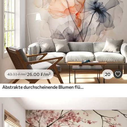
26
.00
₣
/m²
20
43
.33
₣
/m²
Abstrakte durchscheinende Blumen flüssige Aquarellfarbe