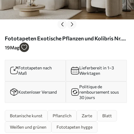
Fototapeten Exotische Pflanzen und Kolibris Nr.
u17579
19
Mag
Fototapeten nach
Lieferbereit in 1–3
Maß
Werktagen
Politique de
Kostenloser Versand
remboursement sous
30 jours
Botanische kunst
Pflanzlich
Zarte
Blatt
Weißen und grünen
Fototapeten hygge