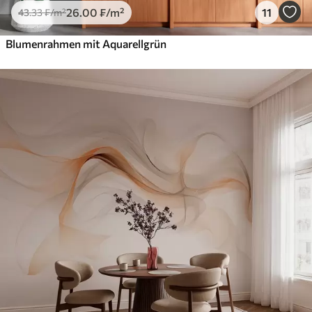
26
.00
₣
/m²
11
43
.33
₣
/m²
Blumenrahmen mit Aquarellgrün