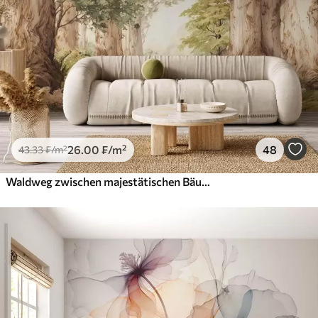
26
.00
₣
/m²
48
43
.33
₣
/m²
Waldweg zwischen majestätischen Bäumen im Aquarellstil