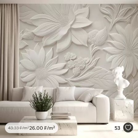
26
.00
₣
/m²
53
43
.33
₣
/m²