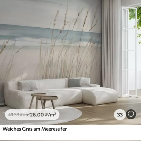
26
.00
₣
/m²
33
43
.33
₣
/m²
Weiches Gras am Meeresufer