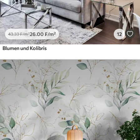
26
.00
₣
/m²
12
43
.33
₣
/m²
Blumen und Kolibris