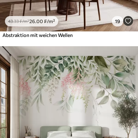
26
.00
₣
/m²
19
43
.33
₣
/m²
Abstraktion mit weichen Wellen