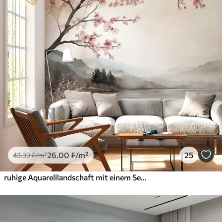
26
.00
₣
/m²
25
43
.33
₣
/m²
ruhige Aquarelllandschaft mit einem See und einem blühenden Baum