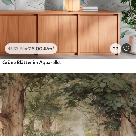
26
.00
₣
/m²
27
43
.33
₣
/m²
Grüne Blätter im Aquarellstil