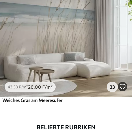
26
.00
₣
/m²
33
43
.33
₣
/m²
Weiches Gras am Meeresufer
BELIEBTE RUBRIKEN