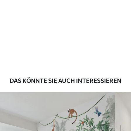
Standard
43
.33
26
.00
₣
/m²
Premium
55
.00
33
.00
₣
/m²
Premium-Vinyl
63
.33
38
.00
₣
/m²
DAS KÖNNTE SIE AUCH INTERESSIEREN
Peel and Stick
80
.00
48
.00
₣
/m²