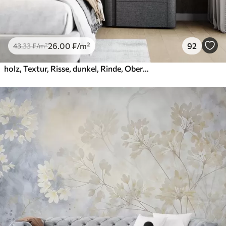
26
.00
₣
/m²
92
43
.33
₣
/m²
holz, Textur, Risse, dunkel, Rinde, Oberfläche