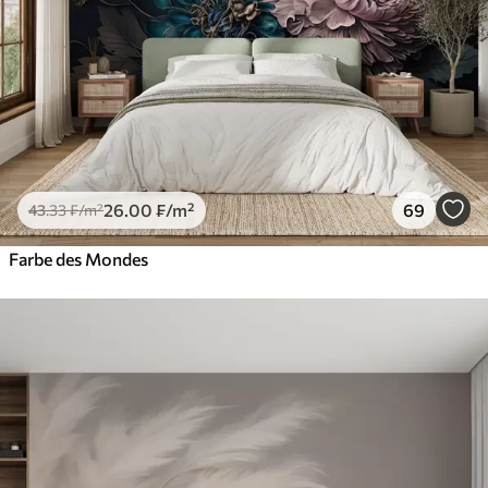
26
.00
₣
/m²
69
43
.33
₣
/m²
Farbe des Mondes