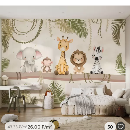
26
.00
₣
/m²
50
43
.33
₣
/m²