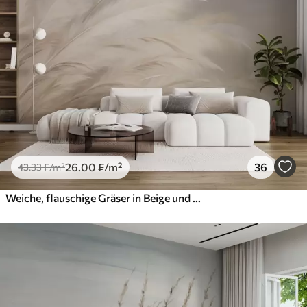
26
.00
₣
/m²
36
43
.33
₣
/m²
Weiche, flauschige Gräser in Beige und Grau