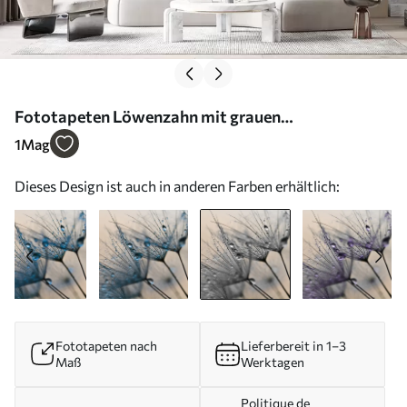
Fototapeten Löwenzahn mit grauen
Wassertropfen Nr. u57557v2
1
Mag
Dieses Design ist auch in anderen Farben erhältlich:
Fototapeten nach
Lieferbereit in 1–3
Maß
Werktagen
Politique de