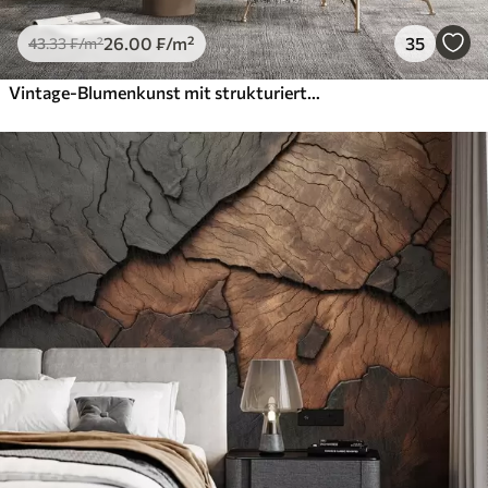
26
.00
₣
/m²
35
43
.33
₣
/m²
Vintage-Blumenkunst mit strukturierter Oberfläche, zarten Gartenblumen und Blattillustrationen im Zeichenstil, sanften Pastelltönen in Beige und Sepia