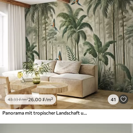
26
.00
₣
/m²
41
43
.33
₣
/m²
Panorama mit tropischer Landschaft und Vögeln