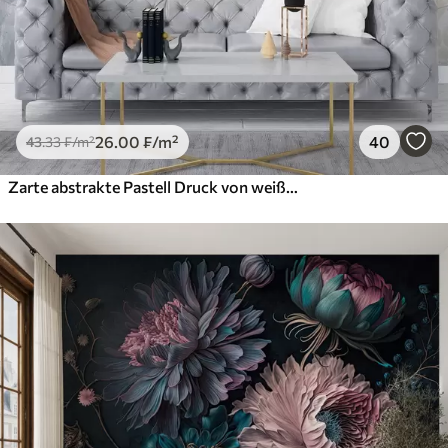
26
.00
₣
/m²
40
43
.33
₣
/m²
Zarte abstrakte Pastell Druck von weißen Blumen auf verschwommenen Hintergrund, weich und ätherisch