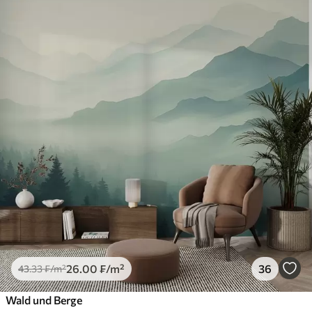
26
.00
₣
/m²
36
43
.33
₣
/m²
Wald und Berge