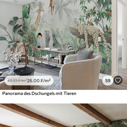
26
.00
₣
/m²
59
43
.33
₣
/m²
Panorama des Dschungels mit Tieren