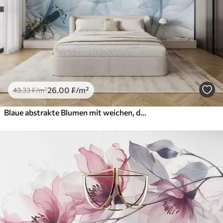
26
.00
₣
/m²
43
.33
₣
/m²
Blaue abstrakte Blumen mit weichen, durchscheinenden, fließenden Blütenblättern und zarten Details vor einem weißen Hintergrund