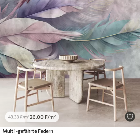
26
.00
₣
/m²
43
.33
₣
/m²
Multi -gefährte Federn