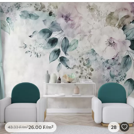
26
.00
₣
/m²
28
43
.33
₣
/m²