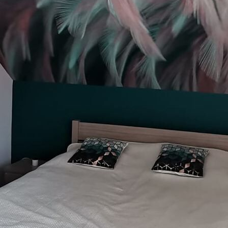
55
.00
33
.00
₣
/m²
Premium-Vinyl
63
.33
38
.00
₣
/m²
Peel and Stick
80
.00
48
.00
₣
/m²