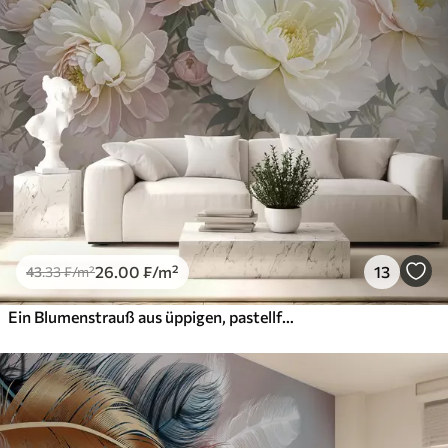
26
.00
₣
/m²
13
43
.33
₣
/m²
Ein Blumenstrauß aus üppigen, pastellfarbenen Pfingstrosen und anderen Blumen vor einem weichen, unscharfen Hintergrund