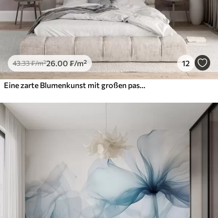
26
.00
₣
/m²
12
43
.33
₣
/m²
Eine zarte Blumenkunst mit großen pastellfarbenen Blumen mit durchscheinenden Blütenblättern, weichen Stielen und einem sanften, diffusen Hintergrund