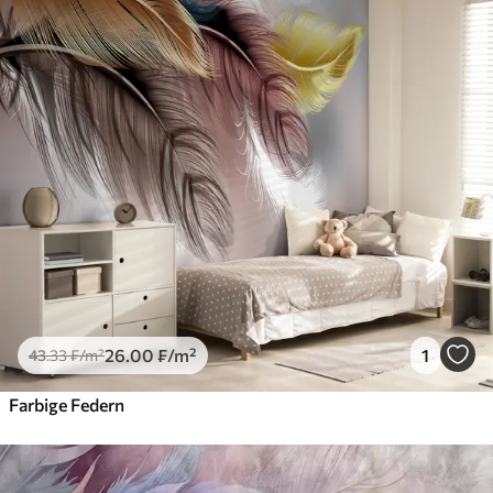
26
.00
₣
/m²
1
43
.33
₣
/m²
Farbige Federn