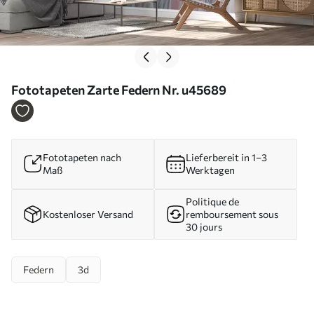
Fototapeten Zarte Federn Nr. u45689
Fototapeten nach
Lieferbereit in 1–3
Maß
Werktagen
Politique de
Kostenloser Versand
remboursement sous
30 jours
Federn
3d