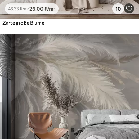
26
.00
₣
/m²
10
43
.33
₣
/m²
Zarte große Blume