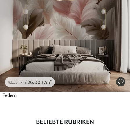
26
.00
₣
/m²
43
.33
₣
/m²
Federn
BELIEBTE RUBRIKEN