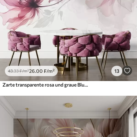
26
.00
₣
/m²
13
43
.33
₣
/m²
Zarte transparente rosa und graue Blumen mit weichen, verschwommenen Blütenblättern auf weißem Hintergrund