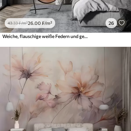
26
.00
₣
/m²
26
43
.33
₣
/m²
Weiche, flauschige weiße Federn und getrocknete Blumen vor einem neutralen pastellbeigen Hintergrund