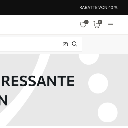
RABATTE VON 40 %
0
0
TERESSANTE
N